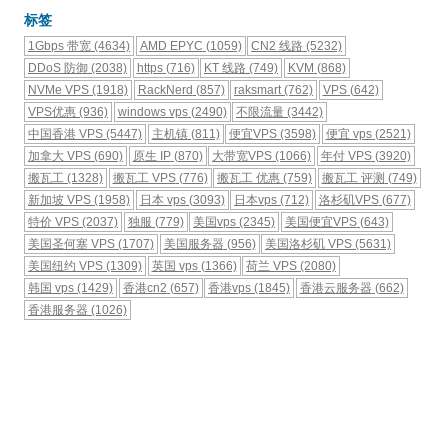
标签
1Gbps 带宽
(4634)
AMD EPYC
(1059)
CN2 线路
(5232)
DDoS 防御
(2038)
https
(716)
KT 线路
(749)
KVM
(868)
NVMe VPS
(1918)
RackNerd
(857)
raksmart
(762)
VPS
(642)
VPS优惠
(936)
windows vps
(2490)
不限流量
(3442)
中国香港 VPS
(5447)
主机镇
(811)
便宜VPS
(3598)
便宜 vps
(2521)
加拿大 VPS
(690)
原生 IP
(870)
大带宽VPS
(1066)
年付 VPS
(3920)
搬瓦工
(1328)
搬瓦工 VPS
(776)
搬瓦工 优惠
(759)
搬瓦工 评测
(749)
新加坡 VPS
(1958)
日本 vps
(3093)
日本vps
(712)
洛杉矶VPS
(677)
特价 VPS
(2037)
独服
(779)
美国vps
(2345)
美国便宜VPS
(643)
美国圣何塞 VPS
(1707)
美国服务器
(956)
美国洛杉矶 VPS
(5631)
美国纽约 VPS
(1309)
英国 vps
(1366)
荷兰 VPS
(2080)
韩国 vps
(1429)
香港cn2
(657)
香港vps
(1845)
香港云服务器
(662)
香港服务器
(1026)