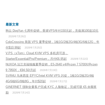
最新文章
狗云 DogYun 七周年促销，香港VPS年付150元起，充值满100送10元
2026年7月26日
ColoCrossing 美国 VPS 夏季促销，1核1G/2核2G/4核3G/6核12G，年
付$10.99起
2026年7月25日
V.PS（xTom）Cloud KVM VPS 多机房可选，
Starter/Essential/Pro/Premium，月付€6.95起
2026年7月22日
NUXOA 法兰克福独服夏季促销，E5-2640 v4/Ryzen 7 5700X/Ryzen
9 7950X，€94.50/月起
2026年7月19日
SVR4U 马来西亚 EPYC/Intel KVM VPS 闪促，1核1G/2核2G/4核
4G/6核6G/8核8G，年付$20起
2026年7月17日
GINERNET 强制全量客户完成 KYC 人脸验证，完成可获 €5 余额奖
励
2026年7月14日