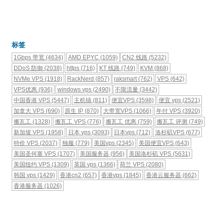
标签
1Gbps 带宽
(4634)
AMD EPYC
(1059)
CN2 线路
(5232)
DDoS 防御
(2038)
https
(716)
KT 线路
(749)
KVM
(868)
NVMe VPS
(1918)
RackNerd
(857)
raksmart
(762)
VPS
(642)
VPS优惠
(936)
windows vps
(2490)
不限流量
(3442)
中国香港 VPS
(5447)
主机镇
(811)
便宜VPS
(3598)
便宜 vps
(2521)
加拿大 VPS
(690)
原生 IP
(870)
大带宽VPS
(1066)
年付 VPS
(3920)
搬瓦工
(1328)
搬瓦工 VPS
(776)
搬瓦工 优惠
(759)
搬瓦工 评测
(749)
新加坡 VPS
(1958)
日本 vps
(3093)
日本vps
(712)
洛杉矶VPS
(677)
特价 VPS
(2037)
独服
(779)
美国vps
(2345)
美国便宜VPS
(643)
美国圣何塞 VPS
(1707)
美国服务器
(956)
美国洛杉矶 VPS
(5631)
美国纽约 VPS
(1309)
英国 vps
(1366)
荷兰 VPS
(2080)
韩国 vps
(1429)
香港cn2
(657)
香港vps
(1845)
香港云服务器
(662)
香港服务器
(1026)