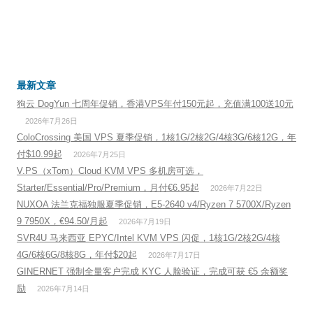
最新文章
狗云 DogYun 七周年促销，香港VPS年付150元起，充值满100送10元
2026年7月26日
ColoCrossing 美国 VPS 夏季促销，1核1G/2核2G/4核3G/6核12G，年
付$10.99起
2026年7月25日
V.PS（xTom）Cloud KVM VPS 多机房可选，
Starter/Essential/Pro/Premium，月付€6.95起
2026年7月22日
NUXOA 法兰克福独服夏季促销，E5-2640 v4/Ryzen 7 5700X/Ryzen
9 7950X，€94.50/月起
2026年7月19日
SVR4U 马来西亚 EPYC/Intel KVM VPS 闪促，1核1G/2核2G/4核
4G/6核6G/8核8G，年付$20起
2026年7月17日
GINERNET 强制全量客户完成 KYC 人脸验证，完成可获 €5 余额奖
励
2026年7月14日