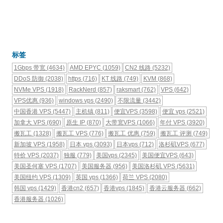
标签
1Gbps 带宽
(4634)
AMD EPYC
(1059)
CN2 线路
(5232)
DDoS 防御
(2038)
https
(716)
KT 线路
(749)
KVM
(868)
NVMe VPS
(1918)
RackNerd
(857)
raksmart
(762)
VPS
(642)
VPS优惠
(936)
windows vps
(2490)
不限流量
(3442)
中国香港 VPS
(5447)
主机镇
(811)
便宜VPS
(3598)
便宜 vps
(2521)
加拿大 VPS
(690)
原生 IP
(870)
大带宽VPS
(1066)
年付 VPS
(3920)
搬瓦工
(1328)
搬瓦工 VPS
(776)
搬瓦工 优惠
(759)
搬瓦工 评测
(749)
新加坡 VPS
(1958)
日本 vps
(3093)
日本vps
(712)
洛杉矶VPS
(677)
特价 VPS
(2037)
独服
(779)
美国vps
(2345)
美国便宜VPS
(643)
美国圣何塞 VPS
(1707)
美国服务器
(956)
美国洛杉矶 VPS
(5631)
美国纽约 VPS
(1309)
英国 vps
(1366)
荷兰 VPS
(2080)
韩国 vps
(1429)
香港cn2
(657)
香港vps
(1845)
香港云服务器
(662)
香港服务器
(1026)