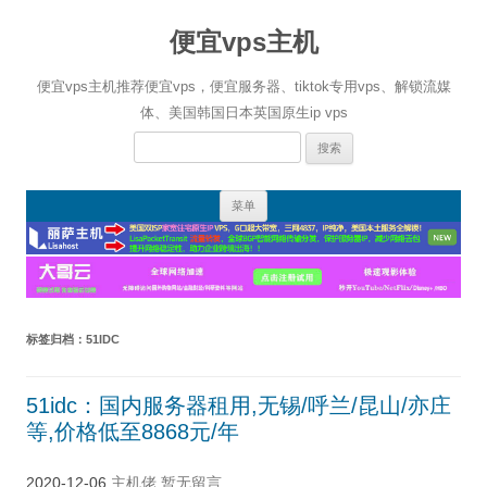
便宜vps主机
便宜vps主机推荐便宜vps，便宜服务器、tiktok专用vps、解锁流媒
体、美国韩国日本英国原生ip vps
搜
索：
跳
菜单
至
正
文
标签归档：
51IDC
51idc：国内服务器租用,无锡/呼兰/昆山/亦庄
等,价格低至8868元/年
2020-12-06
主机佬
暂无留言