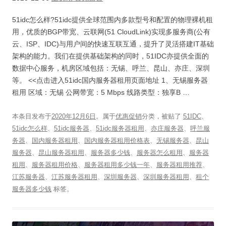
51idc怎么样?51idc提供全球范围内多款型号和配置的物理裸机租
用，优质的BGP带宽、云联网(51 CloudLink)实现多服务商(公有
云、ISP、IDC)与用户间的快速互联互通，提升了灵活搭建IT基础
架构的能力。我们在提供基础架构的同时，51IDC亦提供全面的
数据中心服务，机房区域包括：无锡、呼兰、昆山、亦庄、深圳
等。 <<点击进入51idc国内服务器租用页面地址 1、无锡服务器
租用 区域：无锡 公网带宽：5 Mbps 线路类型：独享B …
本条目发布于
2020年12月6日
。属于
优惠促销
分类，被贴了
51IDC
、
51idc怎么样
、
51idc服务器
、
51idc服务器租用
、
亦庄服务器
、
呼兰服
务器
、
国内服务器租用
、
国内服务器租用价格表
、
无锡服务器
、
昆山
服务器
、
昆山服务器租用
、
服务器多少钱
、
服务器怎么租用
、
服务器
租用
、
服务器租用价格
、
服务器租用多少钱一年
、
服务器租用推荐
、
江苏服务器
、
江苏服务器租用
、
深圳服务器
、
深圳服务器租用
、
租个
服务器多少钱
标签。