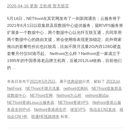
2026-04-16 更新
主机佬
暂无留言
5月14日，NETfront在其官网发布了一则新闻通告：云服务将于
2021年6月1日以双集群及双数据中心提供服务，届时VPS服务将
扩展多一个数据中心，两个数据中心以光纤互联互通，共同享用
两个数据中心的路由支援，将会使网络表现更加稳定。此外商家
推出的套餐性价比也比较高，比如不限月流量2G内存128G硬盘
套餐月付仅50港币起。 Netfront怎么样？Netfront是一家成立于
1995年的中国香港老品牌主机商，后被2012Ltd收购，目前他们
的 …
本条目发布于
2021年5月25日
。属于
优惠促销
分类，被贴了
2012Ltd
、
NetFront
、
NETfront不限月流量
、
netfront优惠码
、
NETfront双集群及
双数据中心
、
NETfront官网
、
Netfront怎么样
、
netfront测试ip
、
NETfront香港Linux云服务器
、
NETfront香港VPS
、
Netfront香港云服
务器支持IPv6
、
Netfront香港原生IP
、
便宜VPS
、
电信走CN2直连
、
移
动走CNI HK
、
联通HE线路绕美
标签。