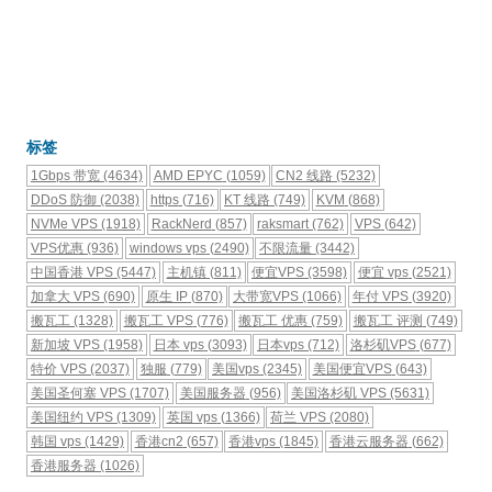
标签
1Gbps 带宽
(4634)
AMD EPYC
(1059)
CN2 线路
(5232)
DDoS 防御
(2038)
https
(716)
KT 线路
(749)
KVM
(868)
NVMe VPS
(1918)
RackNerd
(857)
raksmart
(762)
VPS
(642)
VPS优惠
(936)
windows vps
(2490)
不限流量
(3442)
中国香港 VPS
(5447)
主机镇
(811)
便宜VPS
(3598)
便宜 vps
(2521)
加拿大 VPS
(690)
原生 IP
(870)
大带宽VPS
(1066)
年付 VPS
(3920)
搬瓦工
(1328)
搬瓦工 VPS
(776)
搬瓦工 优惠
(759)
搬瓦工 评测
(749)
新加坡 VPS
(1958)
日本 vps
(3093)
日本vps
(712)
洛杉矶VPS
(677)
特价 VPS
(2037)
独服
(779)
美国vps
(2345)
美国便宜VPS
(643)
美国圣何塞 VPS
(1707)
美国服务器
(956)
美国洛杉矶 VPS
(5631)
美国纽约 VPS
(1309)
英国 vps
(1366)
荷兰 VPS
(2080)
韩国 vps
(1429)
香港cn2
(657)
香港vps
(1845)
香港云服务器
(662)
香港服务器
(1026)