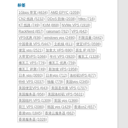
标签
1Gbps 带宽
(4634)
AMD EPYC
(1059)
CN2 线路
(5232)
DDoS 防御
(2038)
https
(716)
KT 线路
(749)
KVM
(868)
NVMe VPS
(1918)
RackNerd
(857)
raksmart
(762)
VPS
(642)
VPS优惠
(936)
windows vps
(2490)
不限流量
(3442)
中国香港 VPS
(5447)
主机镇
(811)
便宜VPS
(3598)
便宜 vps
(2521)
加拿大 VPS
(690)
原生 IP
(870)
大带宽VPS
(1066)
年付 VPS
(3920)
搬瓦工
(1328)
搬瓦工 VPS
(776)
搬瓦工 优惠
(759)
搬瓦工 评测
(749)
新加坡 VPS
(1958)
日本 vps
(3093)
日本vps
(712)
洛杉矶VPS
(677)
特价 VPS
(2037)
独服
(779)
美国vps
(2345)
美国便宜VPS
(643)
美国圣何塞 VPS
(1707)
美国服务器
(956)
美国洛杉矶 VPS
(5631)
美国纽约 VPS
(1309)
英国 vps
(1366)
荷兰 VPS
(2080)
韩国 vps
(1429)
香港cn2
(657)
香港vps
(1845)
香港云服务器
(662)
香港服务器
(1026)