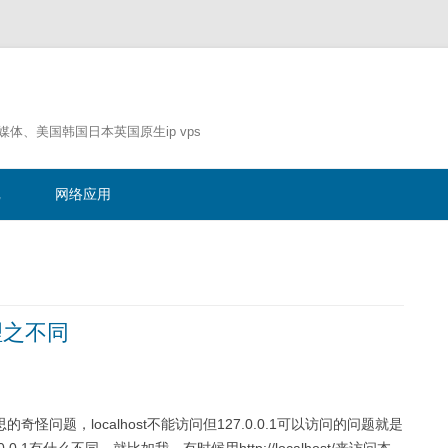
流媒体、美国韩国日本英国原生ip vps
跳
至
记
网络应用
正
文
原理之不同
题，localhost不能访问但127.0.0.1可以访问的问题就是