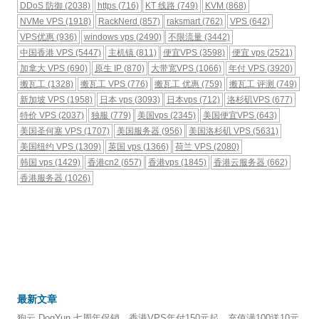
DDoS 防御
(2038)
https
(716)
KT 线路
(749)
KVM
(868)
NVMe VPS
(1918)
RackNerd
(857)
raksmart
(762)
VPS
(642)
VPS优惠
(936)
windows vps
(2490)
不限流量
(3442)
中国香港 VPS
(5447)
主机镇
(811)
便宜VPS
(3598)
便宜 vps
(2521)
加拿大 VPS
(690)
原生 IP
(870)
大带宽VPS
(1066)
年付 VPS
(3920)
搬瓦工
(1328)
搬瓦工 VPS
(776)
搬瓦工 优惠
(759)
搬瓦工 评测
(749)
新加坡 VPS
(1958)
日本 vps
(3093)
日本vps
(712)
洛杉矶VPS
(677)
特价 VPS
(2037)
独服
(779)
美国vps
(2345)
美国便宜VPS
(643)
美国圣何塞 VPS
(1707)
美国服务器
(956)
美国洛杉矶 VPS
(5631)
美国纽约 VPS
(1309)
英国 vps
(1366)
荷兰 VPS
(2080)
韩国 vps
(1429)
香港cn2
(657)
香港vps
(1845)
香港云服务器
(662)
香港服务器
(1026)
最新文章
狗云 DogYun 七周年促销，香港VPS年付150元起，充值满100送10元