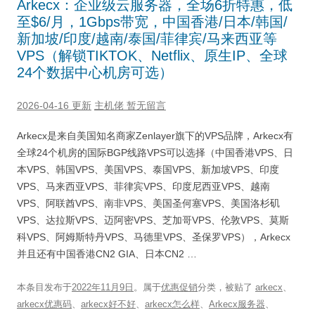
Arkecx：企业级云服务器，全场6折特惠，低
至$6/月，1Gbps带宽，中国香港/日本/韩国/
新加坡/印度/越南/泰国/菲律宾/马来西亚等
VPS（解锁TIKTOK、Netflix、原生IP、全球
24个数据中心机房可选）
2026-04-16 更新
主机佬
暂无留言
Arkecx是来自美国知名商家Zenlayer旗下的VPS品牌，Arkecx有
全球24个机房的国际BGP线路VPS可以选择（中国香港VPS、日
本VPS、韩国VPS、美国VPS、泰国VPS、新加坡VPS、印度
VPS、马来西亚VPS、菲律宾VPS、印度尼西亚VPS、越南
VPS、阿联酋VPS、南非VPS、美国圣何塞VPS、美国洛杉矶
VPS、达拉斯VPS、迈阿密VPS、芝加哥VPS、伦敦VPS、莫斯
科VPS、阿姆斯特丹VPS、马德里VPS、圣保罗VPS），Arkecx
并且还有中国香港CN2 GIA、日本CN2 …
本条目发布于
2022年11月9日
。属于
优惠促销
分类，被贴了
arkecx
、
arkecx优惠码
、
arkecx好不好
、
arkecx怎么样
、
Arkecx服务器
、