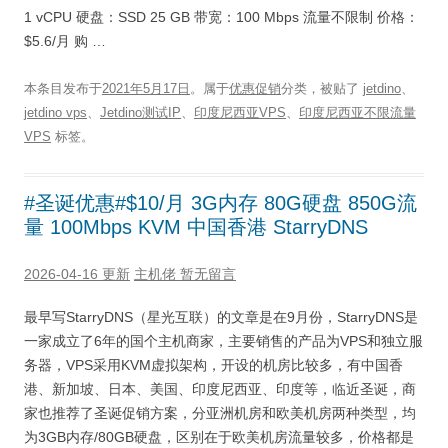
1 vCPU 硬盘：SSD 25 GB 带宽：100 Mbps 流量不限制 价格：
$5.6/月 购 …
本条目发布于
2021年5月17日
。属于
优惠促销
分类，被贴了
jetdino
、
jetdino vps
、
Jetdino测试IP
、
印度尼西亚VPS
、
印度尼西亚不限流量
VPS
标签。
#圣诞优惠#$10/月 3G内存 80G硬盘 850G流
量 100Mbps KVM 中国香港 StarryDNS
2026-04-16 更新
主机佬
暂无留言
最早写StarryDNS（星光互联）的文章是在9月份，StarryDNS是
一家成立了6年的国个主机商家，主要销售的产品为VPS和独立服
务器，VPS采用KVM虚拟架构，开设的机房比较多，有中国香
港、新加坡、日本、美国、印度尼西亚、印度等，临近圣诞，商
家也推荐了圣诞促销方案，分亚洲机房和欧美机房两种类型，均
为3GB内存/80GB硬盘，区别在于欧美机房流量较多，价格都是