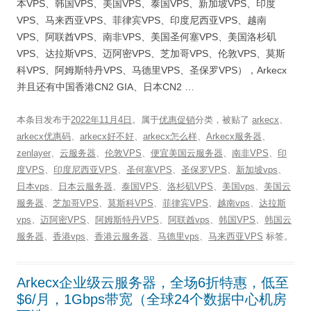
本VPS、韩国VPS、美国VPS、泰国VPS、新加坡VPS、印度
VPS、马来西亚VPS、菲律宾VPS、印度尼西亚VPS、越南
VPS、阿联酋VPS、南非VPS、美国圣何塞VPS、美国洛杉矶
VPS、达拉斯VPS、迈阿密VPS、芝加哥VPS、伦敦VPS、莫斯
科VPS、阿姆斯特丹VPS、马德里VPS、圣保罗VPS），Arkecx
并且还有中国香港CN2 GIA、日本CN2 …
本条目发布于
2022年11月4日
。属于
优惠促销
分类，被贴了
arkecx
、
arkecx优惠码
、
arkecx好不好
、
arkecx怎么样
、
Arkecx服务器
、
zenlayer
、
云服务器
、
伦敦VPS
、
便宜美国云服务器
、
南非VPS
、
印
度VPS
、
印度尼西亚VPS
、
圣何塞VPS
、
圣保罗VPS
、
新加坡vps
、
日本vps
、
日本云服务器
、
泰国VPS
、
洛杉矶VPS
、
美国vps
、
美国云
服务器
、
芝加哥VPS
、
莫斯科VPS
、
菲律宾VPS
、
越南vps
、
达拉斯
vps
、
迈阿密VPS
、
阿姆斯特丹VPS
、
阿联酋vps
、
韩国VPS
、
韩国云
服务器
、
香港vps
、
香港云服务器
、
马德里vps
、
马来西亚VPS
标签。
Arkecx企业级云服务器，全场6折特惠，低至
$6/月，1Gbps带宽（全球24个数据中心机房