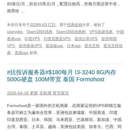
80港元/月，折合10美元/月，配置比较高，价格方面还算中肯，
推荐给 …
本条目发布于
2019年4月17日
。属于
优惠促销
分类，被贴了
starrydns
、
StarryDNS优惠
、
StarryDNS优惠杩
、
VPS圣诞优惠
、
中国
香港vps
、
印度VPS
、
印度尼西亚VPS
、
提供日本VPS
、
提供韩国
VPS
、
提供香港VPS
、
新加坡vps
、
日本vps
、
星光互联
、
星光互联优
惠
、
美国vps
标签。
#抗投诉服务器#$180每月 I3-3240 8G内存
500G硬盘 100M带宽 泰国 Formohost
2026-04-16 更新
主机佬
暂无留言
Formohost是一家国外的主机商家，此商家运营的VPS和独立服
务器可称之为遍布全世界，亚洲包括柬埔寨、中国香港、印度、
印度尼西亚、日本、韩国、马来西亚、巴基斯坦、新加坡、中国
台湾、泰国、土耳其、越南，美洲包括美国、加拿大、巴西、阿