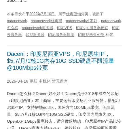
SSD… 1 …
本条目发布于
2022年7月16日
。属于
优惠促销
分类，被贴了
natanetwork
、
natanetwork优惠码
、
natanetwork好不好
、
natanetwork
怎么样
、
natanetwork服务器
、
印尼VPS
、
印尼vps服务器便宜
、
印尼
云服务器
、
印尼服务器
、
印尼服务器租用
、
印度尼西亚VPS
标签。
Daceni：印度尼西亚VPS，印尼原生IP，
$5.7/月/1核1G内存10G SSD硬盘不限流量
@100Mbps带宽
2026-04-16 更新
主机佬
暂无留言
Daceni怎么样？Daceni好不好？Daceni是于2018年成立的印尼
（印度尼西亚）本土商家，主要运营印度尼西亚服务器，搭配印
尼原生IP、支持解锁netflix，国际方向100Mbps带宽、无限流
量，$5.7/月/1核1G内存10G SSD硬盘，印度国内网络为IIX，
OpenIXP 1Gbps带宽接入，适合做落地鸡，印尼原生IP产品比较
少见，Daceni商家支持PayPal、银行转账，有需要的可以看看。