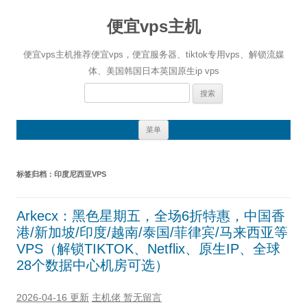
便宜vps主机
便宜vps主机推荐便宜vps，便宜服务器、tiktok专用vps、解锁流媒
体、美国韩国日本英国原生ip vps
搜
索：
跳
菜单
至
正
文
标签归档：
印度尼西亚VPS
Arkecx：黑色星期五，全场6折特惠，中国香
港/新加坡/印度/越南/泰国/菲律宾/马来西亚等
VPS（解锁TIKTOK、Netflix、原生IP、全球
28个数据中心机房可选）
2026-04-16 更新
主机佬
暂无留言