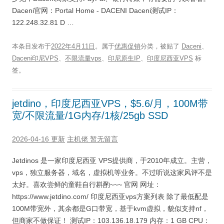
Daceni官网：Portal Home - DACENI Daceni测试IP：
122.248.32.81 D …
本条目发布于
2022年4月11日
。属于
优惠促销
分类，被贴了
Daceni
、
Daceni印尼VPS
、
不限流量vps
、
印尼原生IP
、
印度尼西亚VPS
标
签。
jetdino，印度尼西亚VPS，$5.6/月，100M带
宽/不限流量/1G内存/1核/25gb SSD
2026-04-16 更新
主机佬
暂无留言
Jetdinos 是一家印度尼西亚 VPS提供商，于2010年成立。主营，
vps，独立服务器，域名，虚拟机等业务。不过听说这家风评不是
太好。喜欢尝鲜的童鞋自行斟酌~~~ 官网 网址：
https://www.jetdino.com/ 印度尼西亚vps方案列表 除了最低配是
100M带宽外，其余都是G口带宽，基于kvm虚拟，貌似支持nf，
但商家不做保证！ 测试IP：103.136.18.179 内存：1 GB CPU：