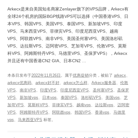
Arkecx是来自美国知名商家Zenlayer旗下的VPS品牌，Arkecx有
全球24个机房的国际BGP线路VPS可以选择（中国香港VPS、日
本VPS、韩国VPS、美国VPS、泰国VPS、新加坡VPS、印度
VPS、马来西亚VPS、菲律宾VPS、印度尼西亚VPS、越南
VPS、阿联酋VPS、南非VPS、美国圣何塞VPS、美国洛杉矶
VPS、达拉斯VPS、迈阿密VPS、芝加哥VPS、伦敦VPS、莫斯
科VPS、阿姆斯特丹VPS、马德里VPS、圣保罗VPS），Arkecx
并且还有中国香港CN2 GIA、日本CN2 …
本条目发布于
2022年11月26日
。属于
优惠促销
分类，被贴了
arkecx
、
arkecx优惠码
、
arkecx好不好
、
arkecx怎么样
、
Arkecx服务器
、
伦敦
VPS
、
南非VPS
、
印度VPS
、
印度尼西亚VPS
、
圣何塞VPS
、
圣保罗
VPS
、
新加坡vps
、
日本vps
、
泰国VPS
、
洛杉矶VPS
、
美国vps
、
芝
加哥VPS
、
莫斯科VPS
、
菲律宾VPS
、
越南vps
、
达拉斯vps
、
迈阿密
VPS
、
阿姆斯特丹VPS
、
阿联酋vps
、
韩国VPS
、
香港vps
、
马德里
vps
、
马来西亚VPS
标签。