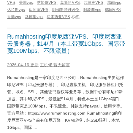
VPS
、
美国vps
、
芝加哥VPS
、
莫斯科VPS
、
菲律宾VPS
、
越南vps
、
达拉斯vps
、
迈阿密VPS
、
阿姆斯特丹VPS
、
阿联酋vps
、
韩国VPS
、
香港vps
、
马德里vps
、
马来西亚VPS
标签。
Rumahhosting印度尼西亚VPS、印度尼西亚
云服务器，$14/月（本土带宽1Gbps、国际带
宽100Mbps、不限流量）
2026-04-16 更新
主机佬
暂无留言
Rumahhosting是一家印度尼西亚公司，Rumahhosting主要运作
印尼VPS（印尼云服务器）、印尼虚拟主机、印尼服务器租用托
管、域名、SSL、其他证书授权等业务等，数据中心有印尼和新
加坡。其中印尼VPS，最低配$14/月，特色本土是1Gbps端口、
国际带宽是100Mbps、不限流量。付款支持paypal，信用卡等。
官方网站：https://www.rumahhosting.com Rumahhosting的印
度尼西亚VPS当前有印尼万隆，KVM虚拟，纯SSD阵列，本地
1Gbps、国际 …