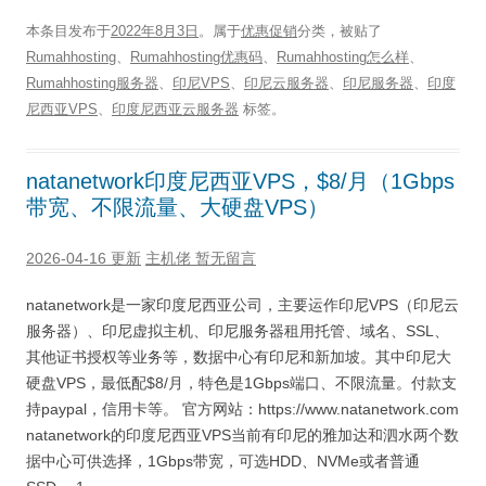
本条目发布于
2022年8月3日
。属于
优惠促销
分类，被贴了
Rumahhosting
、
Rumahhosting优惠码
、
Rumahhosting怎么样
、
Rumahhosting服务器
、
印尼VPS
、
印尼云服务器
、
印尼服务器
、
印度
尼西亚VPS
、
印度尼西亚云服务器
标签。
natanetwork印度尼西亚VPS，$8/月（1Gbps
带宽、不限流量、大硬盘VPS）
2026-04-16 更新
主机佬
暂无留言
natanetwork是一家印度尼西亚公司，主要运作印尼VPS（印尼云
服务器）、印尼虚拟主机、印尼服务器租用托管、域名、SSL、
其他证书授权等业务等，数据中心有印尼和新加坡。其中印尼大
硬盘VPS，最低配$8/月，特色是1Gbps端口、不限流量。付款支
持paypal，信用卡等。 官方网站：https://www.natanetwork.com
natanetwork的印度尼西亚VPS当前有印尼的雅加达和泗水两个数
据中心可供选择，1Gbps带宽，可选HDD、NVMe或者普通