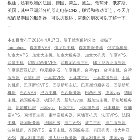
根廷，还有欧洲的法国、德国、荷兰、波兰、葡萄牙、俄罗斯、
英国，其中亚洲部分机器走电信CN2，联通和移动直连，今天介
绍的是泰国的服务器，可以抗投诉，需要的朋友可以了解一下。
…
本条目发布于
2018年4月17日
。属于
优惠促销
分类，被贴了
formohost
、
俄罗斯VPS
、
俄罗斯主机
、
俄罗斯服务器
、
俄罗斯机房
、
加拿大VPS
、
加拿大主机
、
加拿大服务器
、
加拿大机房
、
印度VPS
、
印度主机
、
印度尼西亚VPS
、
印度尼西亚主机
、
印度尼西亚服务器
、
印度尼西亚机房
、
印度服务器
、
印度机房
、
台湾vps
、
台湾主机
、
台湾
服务器
、
台湾机房
、
土耳其VPS
、
土耳其主机
、
土耳其服务器
、
土耳
其机房
、
巴基斯坦VPS
、
巴基斯坦主机
、
巴基斯坦服务器
、
巴基斯坦
机房
、
巴西VPS
、
巴西主机
、
巴西服务器
、
巴西机房
、
德国vps
、
德国
主机
、
德国服务器
、
德国机房
、
新加坡vps
、
新加坡主机
、
新加坡服务
器
、
新加坡机房
、
日本vps
、
日本主机
、
日本服务器
、
日本机房
、
柬埔
寨VPS
、
柬埔寨主机
、
柬埔寨服务器
、
柬埔寨机房
、
法国VPS
、
法国
主机
、
法国服务器
、
法国机房
、
波兰VPS
、
波兰主机
、
波兰服务器
、
波兰机房
、
泰国VPS
、
泰国主机
、
泰国服务器
、
泰国机房
、
澳大利亚
VPS
、
澳大利亚主机
、
澳大利亚服务器
、
澳大利亚机房
、
美国vps
、
美