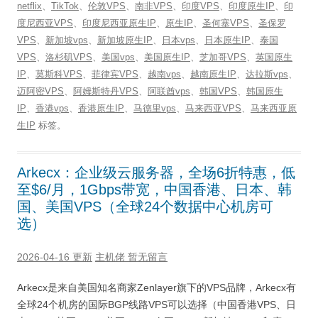
netflix
、
TikTok
、
伦敦VPS
、
南非VPS
、
印度VPS
、
印度原生IP
、
印
度尼西亚VPS
、
印度尼西亚原生IP
、
原生IP
、
圣何塞VPS
、
圣保罗
VPS
、
新加坡vps
、
新加坡原生IP
、
日本vps
、
日本原生IP
、
泰国
VPS
、
洛杉矶VPS
、
美国vps
、
美国原生IP
、
芝加哥VPS
、
英国原生
IP
、
莫斯科VPS
、
菲律宾VPS
、
越南vps
、
越南原生IP
、
达拉斯vps
、
迈阿密VPS
、
阿姆斯特丹VPS
、
阿联酋vps
、
韩国VPS
、
韩国原生
IP
、
香港vps
、
香港原生IP
、
马德里vps
、
马来西亚VPS
、
马来西亚原
生IP
标签。
Arkecx：企业级云服务器，全场6折特惠，低
至$6/月，1Gbps带宽，中国香港、日本、韩
国、美国VPS（全球24个数据中心机房可
选）
2026-04-16 更新
主机佬
暂无留言
Arkecx是来自美国知名商家Zenlayer旗下的VPS品牌，Arkecx有
全球24个机房的国际BGP线路VPS可以选择（中国香港VPS、日