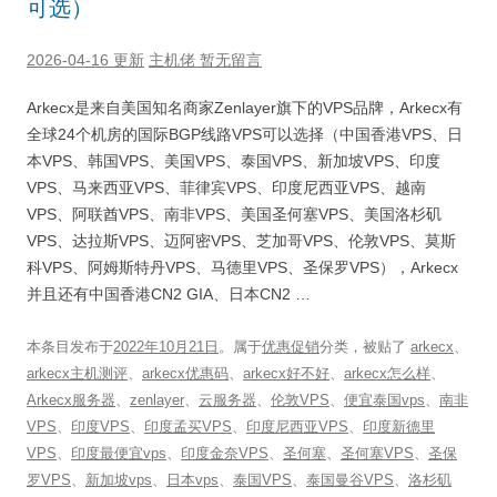
可选）
2026-04-16 更新
主机佬
暂无留言
Arkecx是来自美国知名商家Zenlayer旗下的VPS品牌，Arkecx有
全球24个机房的国际BGP线路VPS可以选择（中国香港VPS、日
本VPS、韩国VPS、美国VPS、泰国VPS、新加坡VPS、印度
VPS、马来西亚VPS、菲律宾VPS、印度尼西亚VPS、越南
VPS、阿联酋VPS、南非VPS、美国圣何塞VPS、美国洛杉矶
VPS、达拉斯VPS、迈阿密VPS、芝加哥VPS、伦敦VPS、莫斯
科VPS、阿姆斯特丹VPS、马德里VPS、圣保罗VPS），Arkecx
并且还有中国香港CN2 GIA、日本CN2 …
本条目发布于
2022年10月21日
。属于
优惠促销
分类，被贴了
arkecx
、
arkecx主机测评
、
arkecx优惠码
、
arkecx好不好
、
arkecx怎么样
、
Arkecx服务器
、
zenlayer
、
云服务器
、
伦敦VPS
、
便宜泰国vps
、
南非
VPS
、
印度VPS
、
印度孟买VPS
、
印度尼西亚VPS
、
印度新德里
VPS
、
印度最便宜vps
、
印度金奈VPS
、
圣何塞
、
圣何塞VPS
、
圣保
罗VPS
、
新加坡vps
、
日本vps
、
泰国VPS
、
泰国曼谷VPS
、
洛杉矶