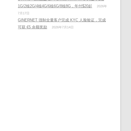
1G/2核2G/4核4G/6核6G/8核8G，年付$20起
2026年
7月17日
GINERNET 强制全量客户完成 KYC 人脸验证，完成
可获 €5 余额奖励
2026年7月14日