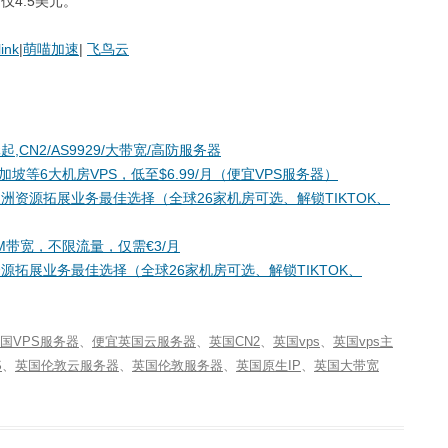
仅4.5美元。
link
|
萌喵加速
|
飞鸟云
起,CN2/AS9929/大带宽/高防服务器
加坡等6大机房VPS，低至$6.99/月（便宜VPS服务器）
起，欧洲资源拓展业务最佳选择（全球26家机房可选、解锁TIKTOK、
0M带宽，不限流量，仅需€3/月
欧洲资源拓展业务最佳选择（全球26家机房可选、解锁TIKTOK、
国VPS服务器
、
便宜英国云服务器
、
英国CN2
、
英国vps
、
英国vps主
S
、
英国伦敦云服务器
、
英国伦敦服务器
、
英国原生IP
、
英国大带宽