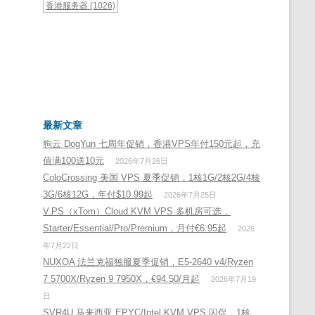
香港服务器
(1026)
最新文章
狗云 DogYun 七周年促销，香港VPS年付150元起，充
值满100送10元
2026年7月26日
ColoCrossing 美国 VPS 夏季促销，1核1G/2核2G/4核
3G/6核12G，年付$10.99起
2026年7月25日
V.PS（xTom）Cloud KVM VPS 多机房可选，
Starter/Essential/Pro/Premium，月付€6.95起
2026
年7月22日
NUXOA 法兰克福独服夏季促销，E5-2640 v4/Ryzen
7 5700X/Ryzen 9 7950X，€94.50/月起
2026年7月19
日
SVR4U 马来西亚 EPYC/Intel KVM VPS 闪促，1核