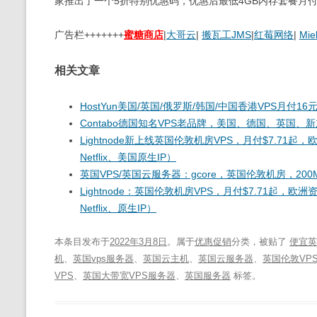
家推出了一个5折特别优惠码，优惠后最低4GB内存套餐月付
广告栏+++++++
蜜糖商店
|
大哥云
|
搬瓦工JMS
|
红莓网络
|
Mie
相关文章
HostYun美国/英国/俄罗斯/韩国/中国香港VPS月付16元
Contabo德国知名VPS老品牌，美国、德国、英国、新
Lightnode新上线英国伦敦机房VPS，月付$7.71
Netflix、美国原生IP）
英国VPS/英国云服务器：gcore，英国伦敦机房，20
Lightnode：英国伦敦机房VPS，月付$7.71起，
Netflix、原生IP）
本条目发布于
2022年3月8日
。属于
优惠促销
分类，被贴了
便宜英
机
、
英国vps服务器
、
英国云主机
、
英国云服务器
、
英国伦敦VP
VPS
、
英国大带宽VPS服务器
、
英国服务器
标签。