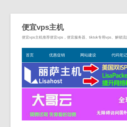
便宜vps主机
便宜vps主机推荐便宜vps，便宜服务器、tiktok专用vps、解锁
首页
优惠促销
网站建设
代码笔