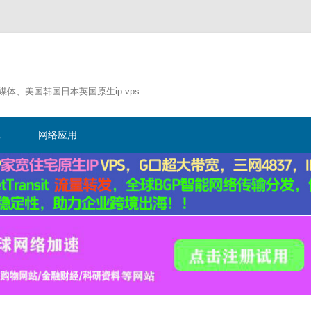
流媒体、美国韩国日本英国原生ip vps
跳
至
记
网络应用
正
文