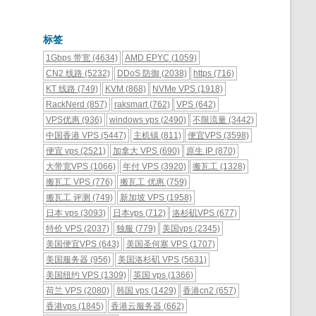
标签
1Gbps 带宽
(4634)
AMD EPYC
(1059)
CN2 线路
(5232)
DDoS 防御
(2038)
https
(716)
KT 线路
(749)
KVM
(868)
NVMe VPS
(1918)
RackNerd
(857)
raksmart
(762)
VPS
(642)
VPS优惠
(936)
windows vps
(2490)
不限流量
(3442)
中国香港 VPS
(5447)
主机镇
(811)
便宜VPS
(3598)
便宜 vps
(2521)
加拿大 VPS
(690)
原生 IP
(870)
大带宽VPS
(1066)
年付 VPS
(3920)
搬瓦工
(1328)
搬瓦工 VPS
(776)
搬瓦工 优惠
(759)
搬瓦工 评测
(749)
新加坡 VPS
(1958)
日本 vps
(3093)
日本vps
(712)
洛杉矶VPS
(677)
特价 VPS
(2037)
独服
(779)
美国vps
(2345)
美国便宜VPS
(643)
美国圣何塞 VPS
(1707)
美国服务器
(956)
美国洛杉矶 VPS
(5631)
美国纽约 VPS
(1309)
英国 vps
(1366)
荷兰 VPS
(2080)
韩国 vps
(1429)
香港cn2
(657)
香港vps
(1845)
香港云服务器
(662)