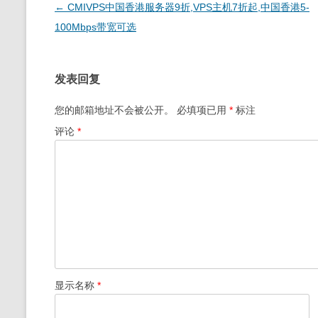
文
←
CMIVPS中国香港服务器9折,VPS主机7折起,中国香港5-
章
100Mbps带宽可选
导
航
发表回复
您的邮箱地址不会被公开。
必填项已用
*
标注
评论
*
显示名称
*