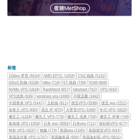
标签
1Gbps 带宽
(4634)
AMD EPYC
(1059)
CN2 线路
(5232)
DDoS 防御
(2038)
https
(716)
KT 线路
(749)
KVM
(868)
NVMe VPS
(1918)
RackNerd
(857)
raksmart
(762)
VPS
(642)
VPS优惠
(936)
windows vps
(2490)
不限流量
(3442)
中国香港 VPS
(5447)
主机镇
(811)
便宜VPS
(3598)
便宜 vps
(2521)
加拿大 VPS
(690)
原生 IP
(870)
大带宽VPS
(1066)
年付 VPS
(3920)
搬瓦工
(1328)
搬瓦工 VPS
(776)
搬瓦工 优惠
(759)
搬瓦工 评测
(749)
新加坡 VPS
(1958)
日本 vps
(3093)
日本vps
(712)
洛杉矶VPS
(677)
特价 VPS
(2037)
独服
(779)
美国vps
(2345)
美国便宜VPS
(643)
美国圣何塞 VPS
(1707)
美国服务器
(956)
美国洛杉矶 VPS
(5631)