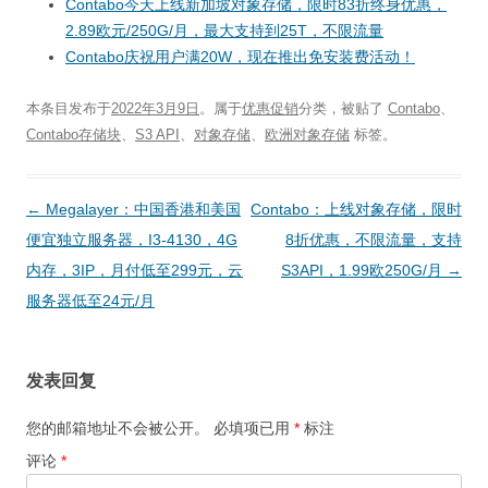
Contabo今天上线新加坡对象存储，限时83折终身优惠，
2.89欧元/250G/月，最大支持到25T，不限流量
Contabo庆祝用户满20W，现在推出免安装费活动！
本条目发布于
2022年3月9日
。属于
优惠促销
分类，被贴了
Contabo
、
Contabo存储块
、
S3 API
、
对象存储
、
欧洲对象存储
标签。
文
←
Megalayer：中国香港和美国
Contabo：上线对象存储，限时
章
便宜独立服务器，I3-4130，4G
8折优惠，不限流量，支持
导
内存，3IP，月付低至299元，云
S3API，1.99欧250G/月
→
航
服务器低至24元/月
发表回复
您的邮箱地址不会被公开。
必填项已用
*
标注
评论
*