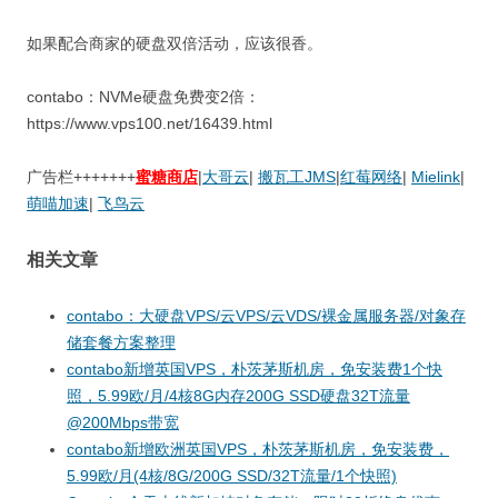
如果配合商家的硬盘双倍活动，应该很香。
contabo：NVMe硬盘免费变2倍：
https://www.vps100.net/16439.html
广告栏+++++++
蜜糖商店
|
大哥云
|
搬瓦工JMS
|
红莓网络
|
Mielink
|
萌喵加速
|
飞鸟云
相关文章
contabo：大硬盘VPS/云VPS/云VDS/裸金属服务器/对象存
储套餐方案整理
contabo新增英国VPS，朴茨茅斯机房，免安装费1个快
照，5.99欧/月/4核8G内存200G SSD硬盘32T流量
@200Mbps带宽
contabo新增欧洲英国VPS，朴茨茅斯机房，免安装费，
5.99欧/月(4核/8G/200G SSD/32T流量/1个快照)