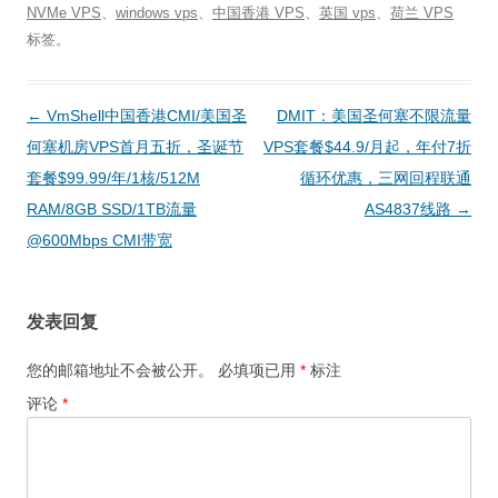
NVMe VPS
、
windows vps
、
中国香港 VPS
、
英国 vps
、
荷兰 VPS
标签。
文
←
VmShell中国香港CMI/美国圣
DMIT：美国圣何塞不限流量
章
何塞机房VPS首月五折，圣诞节
VPS套餐$44.9/月起，年付7折
导
套餐$99.99/年/1核/512M
循环优惠，三网回程联通
航
RAM/8GB SSD/1TB流量
AS4837线路
→
@600Mbps CMI带宽
发表回复
您的邮箱地址不会被公开。
必填项已用
*
标注
评论
*