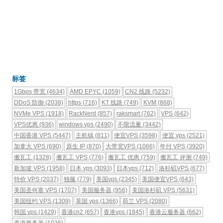
标签
1Gbps 带宽
(4634)
AMD EPYC
(1059)
CN2 线路
(5232)
DDoS 防御
(2038)
https
(716)
KT 线路
(749)
KVM
(868)
NVMe VPS
(1918)
RackNerd
(857)
raksmart
(762)
VPS
(642)
VPS优惠
(936)
windows vps
(2490)
不限流量
(3442)
中国香港 VPS
(5447)
主机镇
(811)
便宜VPS
(3598)
便宜 vps
(2521)
加拿大 VPS
(690)
原生 IP
(870)
大带宽VPS
(1066)
年付 VPS
(3920)
搬瓦工
(1328)
搬瓦工 VPS
(776)
搬瓦工 优惠
(759)
搬瓦工 评测
(749)
新加坡 VPS
(1958)
日本 vps
(3093)
日本vps
(712)
洛杉矶VPS
(677)
特价 VPS
(2037)
独服
(779)
美国vps
(2345)
美国便宜VPS
(643)
美国圣何塞 VPS
(1707)
美国服务器
(956)
美国洛杉矶 VPS
(5631)
美国纽约 VPS
(1309)
英国 vps
(1366)
荷兰 VPS
(2080)
韩国 vps
(1429)
香港cn2
(657)
香港vps
(1845)
香港云服务器
(662)
香港服务器
(1026)