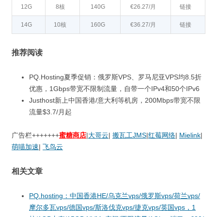
12G
8核
140G
€26.27/月
链接
14G
10核
160G
€36.27/月
链接
推荐阅读
PQ.Hosting夏季促销：俄罗斯VPS、罗马尼亚VPS均8.5折
优惠，1Gbps带宽不限制流量，自带一个IPv4和50个IPv6
Justhost新上中国香港/意大利等机房，200Mbps带宽不限
流量$3.7/月起
广告栏+++++++
蜜糖商店
|
大哥云
|
搬瓦工JMS
|
红莓网络
|
Mielink
|
萌喵加速
|
飞鸟云
相关文章
PQ.hosting：中国香港HE/乌克兰vps/俄罗斯vps/荷兰vps/
摩尔多瓦vps/德国vps/斯洛伐克vps/捷克vps/英国vps，1