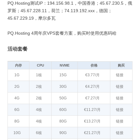
PQ.Hosting测试IP：194.156.98.1，中国香港；45.67.230.5，俄
罗斯；45.67.228.11，荷兰；74.119.192.xxx，德国；
45.67.229.19，摩尔多瓦
PQ.Hosting 4周年庆VPS套餐方案，购买时使用优惠码哈
活动套餐
内存
CPU
NVME
价格
购买
1G
1核
15G
€3.77/月
链接
2G
2核
30G
€4.27/月
链接
4G
2核
50G
€7.27/月
链接
6G
4核
60G
€11.27/月
链接
8G
4核
80G
€13.27/月
链接
10G
6核
90G
€21.27/月
链接