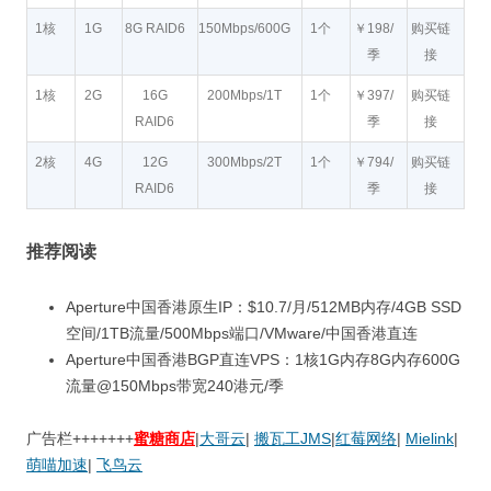
1核
1G
8G RAID6
150Mbps/600G
1个
￥198/
购买链
季
接
1核
2G
16G
200Mbps/1T
1个
￥397/
购买链
RAID6
季
接
2核
4G
12G
300Mbps/2T
1个
￥794/
购买链
RAID6
季
接
推荐阅读
Aperture中国香港原生IP：$10.7/月/512MB内存/4GB SSD
空间/1TB流量/500Mbps端口/VMware/中国香港直连
Aperture中国香港BGP直连VPS：1核1G内存8G内存600G
流量@150Mbps带宽240港元/季
广告栏+++++++
蜜糖商店
|
大哥云
|
搬瓦工JMS
|
红莓网络
|
Mielink
|
萌喵加速
|
飞鸟云