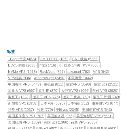
标签
1Gbps 带宽
(4634)
AMD EPYC
(1059)
CN2 线路
(5232)
DDoS 防御
(2038)
https
(716)
KT 线路
(749)
KVM
(868)
NVMe VPS
(1918)
RackNerd
(857)
raksmart
(762)
VPS
(642)
VPS优惠
(936)
windows vps
(2490)
不限流量
(3442)
中国香港 VPS
(5447)
主机镇
(811)
便宜VPS
(3598)
便宜 vps
(2521)
加拿大 VPS
(690)
原生 IP
(870)
大带宽VPS
(1066)
年付 VPS
(3920)
搬瓦工
(1328)
搬瓦工 VPS
(776)
搬瓦工 优惠
(759)
搬瓦工 评测
(749)
新加坡 VPS
(1958)
日本 vps
(3093)
日本vps
(712)
洛杉矶VPS
(677)
特价 VPS
(2037)
独服
(779)
美国vps
(2345)
美国便宜VPS
(643)
美国圣何塞 VPS
(1707)
美国服务器
(956)
美国洛杉矶 VPS
(5631)
美国纽约 VPS
(1309)
英国 vps
(1366)
荷兰 VPS
(2080)
韩国 vps
(1429)
香港cn2
(657)
香港vps
(1845)
香港云服务器
(662)