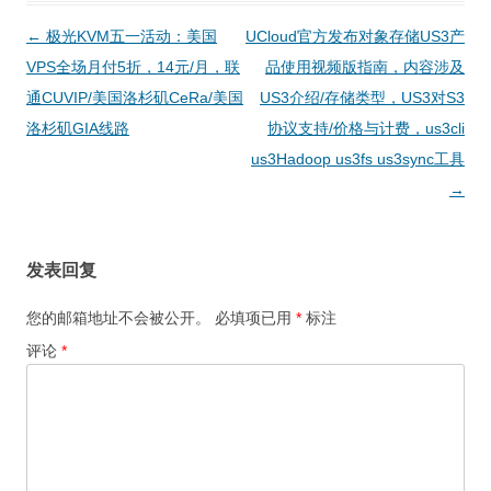
文
←
极光KVM五一活动：美国
UCloud官方发布对象存储US3产
章
VPS全场月付5折，14元/月，联
品使用视频版指南，内容涉及
导
通CUVIP/美国洛杉矶CeRa/美国
US3介绍/存储类型，US3对S3
航
洛杉矶GIA线路
协议支持/价格与计费，us3cli
us3Hadoop us3fs us3sync工具
→
发表回复
您的邮箱地址不会被公开。
必填项已用
*
标注
评论
*