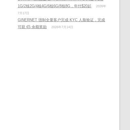
1G/2核2G/4核4G/6核6G/8核8G，年付$20起
2026年
7月17日
GINERNET 强制全量客户完成 KYC 人脸验证，完成
可获 €5 余额奖励
2026年7月14日