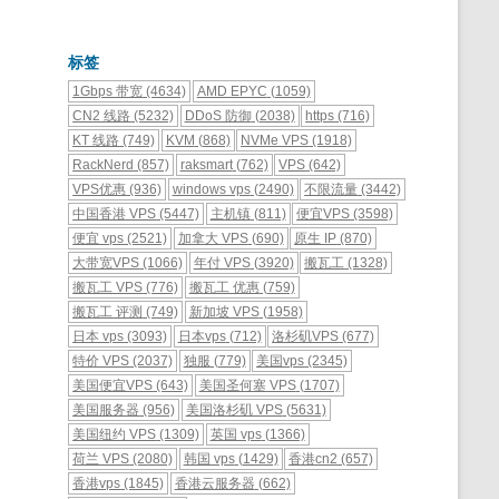
标签
1Gbps 带宽
(4634)
AMD EPYC
(1059)
CN2 线路
(5232)
DDoS 防御
(2038)
https
(716)
KT 线路
(749)
KVM
(868)
NVMe VPS
(1918)
RackNerd
(857)
raksmart
(762)
VPS
(642)
VPS优惠
(936)
windows vps
(2490)
不限流量
(3442)
中国香港 VPS
(5447)
主机镇
(811)
便宜VPS
(3598)
便宜 vps
(2521)
加拿大 VPS
(690)
原生 IP
(870)
大带宽VPS
(1066)
年付 VPS
(3920)
搬瓦工
(1328)
搬瓦工 VPS
(776)
搬瓦工 优惠
(759)
搬瓦工 评测
(749)
新加坡 VPS
(1958)
日本 vps
(3093)
日本vps
(712)
洛杉矶VPS
(677)
特价 VPS
(2037)
独服
(779)
美国vps
(2345)
美国便宜VPS
(643)
美国圣何塞 VPS
(1707)
美国服务器
(956)
美国洛杉矶 VPS
(5631)
美国纽约 VPS
(1309)
英国 vps
(1366)
荷兰 VPS
(2080)
韩国 vps
(1429)
香港cn2
(657)
香港vps
(1845)
香港云服务器
(662)