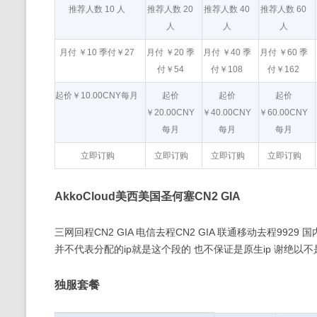
推荐人数 10 人
推荐人数 20
推荐人数 40
推荐人数 60
人
人
人
月付 ￥10 季付￥27
月付 ￥20 季
月付 ￥40 季
月付 ￥60 季
付￥54
付￥108
付￥162
起价￥10.00CNY每月
起价
起价
起价
￥20.00CNY
￥40.00CNY
￥60.00CNY
每月
每月
每月
立即订购
立即订购
立即订购
立即订购
AkkoCloud美西美国圣何塞CN2 GIA
三网回程CN2 GIA 电信去程CN2 GIA 联通移动去程9929 国内速度优秀 l
并不代表分配的ip就是这个段的 也不保证是原生ip 谢绝以不
独服套餐