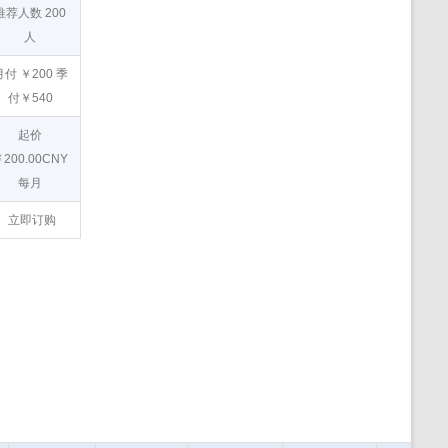
推荐人数 200
人
月付 ￥200 季
付￥540
起价
200.00CNY
每月
立即订购