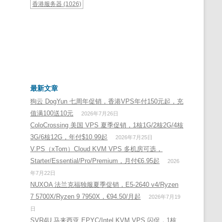
香港服务器
(1026)
最新文章
狗云 DogYun 七周年促销，香港VPS年付150元起，充
值满100送10元
2026年7月26日
ColoCrossing 美国 VPS 夏季促销，1核1G/2核2G/4核
3G/6核12G，年付$10.99起
2026年7月25日
V.PS（xTom）Cloud KVM VPS 多机房可选，
Starter/Essential/Pro/Premium，月付€6.95起
2026
年7月22日
NUXOA 法兰克福独服夏季促销，E5-2640 v4/Ryzen
7 5700X/Ryzen 9 7950X，€94.50/月起
2026年7月19
日
SVR4U 马来西亚 EPYC/Intel KVM VPS 闪促，1核