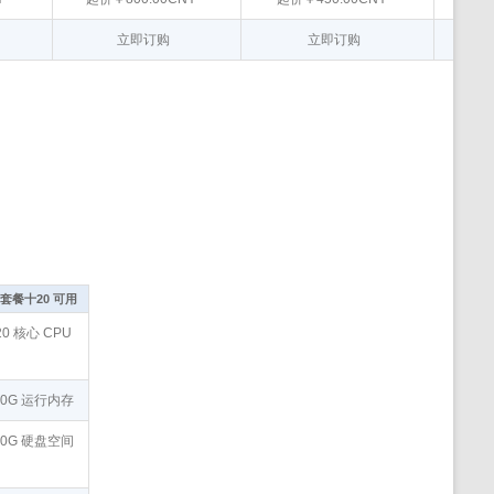
立即订购
立即订购
套餐十20 可用
20 核心 CPU
20G 运行内存
50G 硬盘空间