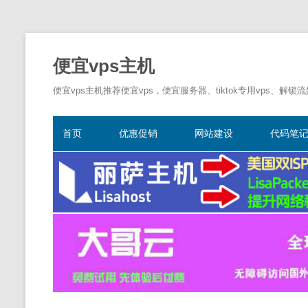
便宜vps主机
便宜vps主机推荐便宜vps，便宜服务器、tiktok专用vps、解锁
首页
优惠促销
网站建设
代码笔