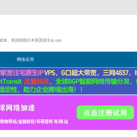
流媒体、美国韩国日本英国原生ip vps
跳
至
记
网络应用
正
文