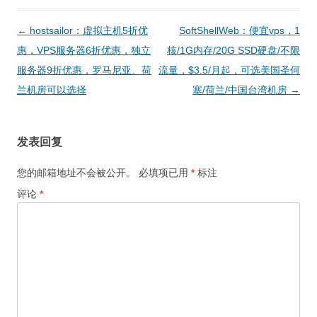
文
←
hostsailor：虚拟主机5折优
SoftShellWeb：便宜vps，1
章
惠，VPS服务器6折优惠，独立
核/1G内存/20G SSD硬盘/不限
导
服务器9折优惠，罗马尼亚、荷
流量，$3.5/月起，可选美国圣何
航
兰机房可以选择
塞/荷兰/中国台湾机房
→
发表回复
您的邮箱地址不会被公开。
必填项已用
*
标注
评论
*