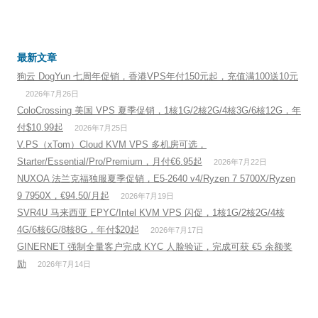
最新文章
狗云 DogYun 七周年促销，香港VPS年付150元起，充值满100送10元
2026年7月26日
ColoCrossing 美国 VPS 夏季促销，1核1G/2核2G/4核3G/6核12G，年
付$10.99起
2026年7月25日
V.PS（xTom）Cloud KVM VPS 多机房可选，
Starter/Essential/Pro/Premium，月付€6.95起
2026年7月22日
NUXOA 法兰克福独服夏季促销，E5-2640 v4/Ryzen 7 5700X/Ryzen
9 7950X，€94.50/月起
2026年7月19日
SVR4U 马来西亚 EPYC/Intel KVM VPS 闪促，1核1G/2核2G/4核
4G/6核6G/8核8G，年付$20起
2026年7月17日
GINERNET 强制全量客户完成 KYC 人脸验证，完成可获 €5 余额奖
励
2026年7月14日