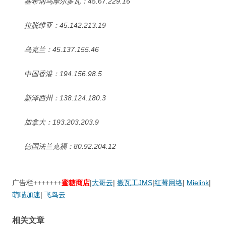
基希讷乌摩尔多瓦：45.67.229.16
拉脱维亚：45.142.213.19
乌克兰：45.137.155.46
中国香港：194.156.98.5
新泽西州：138.124.180.3
加拿大：193.203.203.9
德国法兰克福：80.92.204.12
广告栏+++++++
蜜糖商店
|
大哥云
|
搬瓦工JMS
|
红莓网络
|
Mielink
|
萌喵加速
|
飞鸟云
相关文章