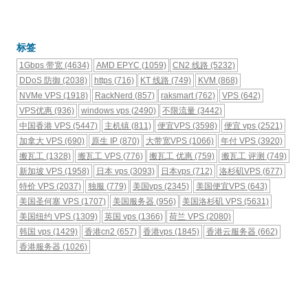
标签
1Gbps 带宽
(4634)
AMD EPYC
(1059)
CN2 线路
(5232)
DDoS 防御
(2038)
https
(716)
KT 线路
(749)
KVM
(868)
NVMe VPS
(1918)
RackNerd
(857)
raksmart
(762)
VPS
(642)
VPS优惠
(936)
windows vps
(2490)
不限流量
(3442)
中国香港 VPS
(5447)
主机镇
(811)
便宜VPS
(3598)
便宜 vps
(2521)
加拿大 VPS
(690)
原生 IP
(870)
大带宽VPS
(1066)
年付 VPS
(3920)
搬瓦工
(1328)
搬瓦工 VPS
(776)
搬瓦工 优惠
(759)
搬瓦工 评测
(749)
新加坡 VPS
(1958)
日本 vps
(3093)
日本vps
(712)
洛杉矶VPS
(677)
特价 VPS
(2037)
独服
(779)
美国vps
(2345)
美国便宜VPS
(643)
美国圣何塞 VPS
(1707)
美国服务器
(956)
美国洛杉矶 VPS
(5631)
美国纽约 VPS
(1309)
英国 vps
(1366)
荷兰 VPS
(2080)
韩国 vps
(1429)
香港cn2
(657)
香港vps
(1845)
香港云服务器
(662)
香港服务器
(1026)