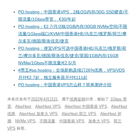
PQ.hosting：中国香港VPS，2核/2G内存/30G SSD硬盘/不
限流量/1Gbps带宽， €30/年起
PQ.hosting：€2.7/月/2核/2GB内存/30GB NVMe空间/不限
流量/1Gbps端口/KVM/中国香港HE/乌克兰/俄罗斯/荷兰/摩
尔多瓦/德国/斯洛伐克/捷克
PQ.hosting：便宜VPS/可选中国香港HE/乌克兰/俄罗斯/荷
兰/摩尔多瓦/德国/斯洛伐克/捷克/英国/1GB内存/15GB
NVMe/1Gbps不限流量/€2.5/月
#黑五#pq.hosting：全场新购及续订26%优惠，VPS/VDS
月付€2.7起，独立服务器月付€111起
PQ.hosting：中国香港VPS怎么样？简单测评介绍
本条目发布于
2022年4月21日
。属于
优惠促销
分类，被贴了
1Gbps 带
宽
、
AlexHost
、
AlexHost VPS
、
AlexHost 中国香港 VPS
、
AlexHost
优惠
、
AlexHost 加拿大 VPS
、
AlexHost 荷兰 VPS
、
AlexHost 评
测
、
NVMe VPS
、
不限流量
、
中国香港 VPS
、
加拿大 VPS
、
荷兰
VPS
标签。