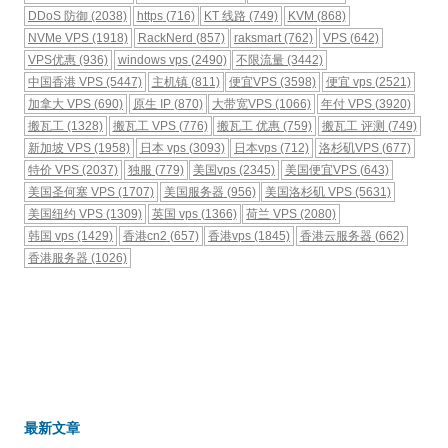
DDoS 防御
(2038)
https
(716)
KT 线路
(749)
KVM
(868)
NVMe VPS
(1918)
RackNerd
(857)
raksmart
(762)
VPS
(642)
VPS优惠
(936)
windows vps
(2490)
不限流量
(3442)
中国香港 VPS
(5447)
主机镇
(811)
便宜VPS
(3598)
便宜 vps
(2521)
加拿大 VPS
(690)
原生 IP
(870)
大带宽VPS
(1066)
年付 VPS
(3920)
搬瓦工
(1328)
搬瓦工 VPS
(776)
搬瓦工 优惠
(759)
搬瓦工 评测
(749)
新加坡 VPS
(1958)
日本 vps
(3093)
日本vps
(712)
洛杉矶VPS
(677)
特价 VPS
(2037)
独服
(779)
美国vps
(2345)
美国便宜VPS
(643)
美国圣何塞 VPS
(1707)
美国服务器
(956)
美国洛杉矶 VPS
(5631)
美国纽约 VPS
(1309)
英国 vps
(1366)
荷兰 VPS
(2080)
韩国 vps
(1429)
香港cn2
(657)
香港vps
(1845)
香港云服务器
(662)
香港服务器
(1026)
最新文章