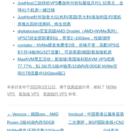
JustHost三款特价VPS叠加年付折扣最低月付1.32美元，全
球41个机房一键迁移
JustHost针对加拿大/以色列/英国/意大利/保加利亚/印度机
房推出四折优惠码，终生优惠
digitalocean官宣高级AMD Droplet（AMD+NVMe系列）
VPS已经全部部署到位，带宽2~10Gbps，性能强悍
contabo：NVMe硬盘免费变2倍，价格不变，高配VPS仅
$7/月(4核/8G/32T流量)，可选美国/德国/新加坡机房
MaxKVM黑五活动：新加坡/美国洛杉矶KVM VPS优惠
77.77%，$1.56/月/1核@独享/1GB内存/30GB NVMe空
间/1TB流量@10Gbps端口
本条目发布于
2022年3月11日
。属于
优惠促销
分类，被贴了
NVMe
VPS
、
新加坡 VPS
、
美国纽约 VPS
标签。
文
←
Venocix：德国vps，AMD
hncloud：中国香港云服务器第
章
Ryzen 2核4GB内存/50GB
二次测评，BGP国际多线+CN2
导
NVMe硬盘/不限流量/10Gbps带
GIA直连
→