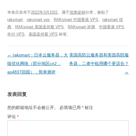
本条目发布于
2022年3月10日
。属于
优惠促销
分类，被贴了
raksmart
、
raksmart vps
、
RAKsmart 中国香港 VPS
、
raksmart 优
惠
、
RAKsmart 美国圣何塞 VPS
、
RAKsmart 评测
、
中国香港 VPS
、
年付 VPS
、
美国圣何塞 VPS
标签。
文
←
raksmart：日本云服务器，大
美国高防云服务器和美国高防服
章
陆优化网络（部分地区cn2，
务器，二者中租用哪个更适合？
导
as4837回国），简单测评
→
航
发表回复
您的邮箱地址不会被公开。
必填项已用
*
标注
评论
*