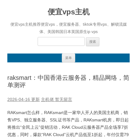
便宜vps主机
便宜vps主机推荐便宜vps，便宜服务器、tiktok专用vps、解锁流媒
体、美国韩国日本英国原生ip vps
搜
索：
跳
菜单
至
正
文
raksmart：中国香港云服务器，精品网络，简
单测评
2026-04-16 更新
主机佬
暂无留言
RAKsmart怎么样，RAKsmart是一家华人开人的美国主机商，销
售VPS、独立服务器、SSL证书等产品，RAKsmart
机房，即日起
将推出“全民上云”促销活动，
RAK Cloud
云服务器产品全场享
7
折
优惠，同时，爆款“
RAK Cloud
”云机产品低至
1
折起，年付仅需
79