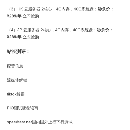
（
3
）
HK
云服务器
2
核心，
4G
内存，
40G
系统盘；
秒杀价：
¥299/
年
立即抢购
（
4
）
JP
云服务器
2
核心，
4G
内存，
40G
系统盘；
秒杀价：
¥289/
年
立即抢购
站长测评：
配置信息
流媒体解锁
tiktok解锁
FIO测试硬盘读写
speedtest.net国内国外上行下行测试