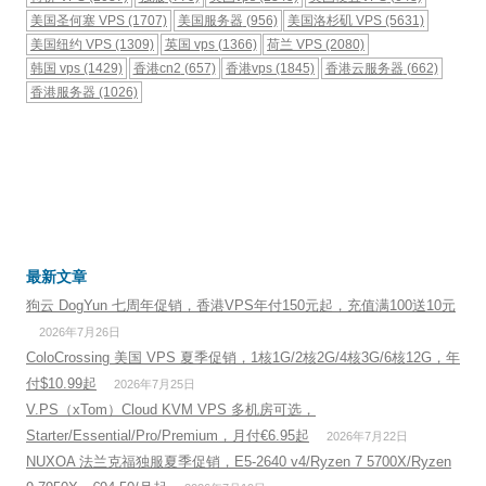
美国圣何塞 VPS
(1707)
美国服务器
(956)
美国洛杉矶 VPS
(5631)
美国纽约 VPS
(1309)
英国 vps
(1366)
荷兰 VPS
(2080)
韩国 vps
(1429)
香港cn2
(657)
香港vps
(1845)
香港云服务器
(662)
香港服务器
(1026)
最新文章
狗云 DogYun 七周年促销，香港VPS年付150元起，充值满100送10元
2026年7月26日
ColoCrossing 美国 VPS 夏季促销，1核1G/2核2G/4核3G/6核12G，年
付$10.99起
2026年7月25日
V.PS（xTom）Cloud KVM VPS 多机房可选，
Starter/Essential/Pro/Premium，月付€6.95起
2026年7月22日
NUXOA 法兰克福独服夏季促销，E5-2640 v4/Ryzen 7 5700X/Ryzen