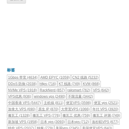
标签
1Gbps 带宽
(4634)
AMD EPYC
(1059)
CN2 线路
(5232)
DDoS 防御
(2038)
https
(716)
KT 线路
(749)
KVM
(868)
NVMe VPS
(1918)
RackNerd
(857)
raksmart
(762)
VPS
(642)
VPS优惠
(936)
windows vps
(2490)
不限流量
(3442)
中国香港 VPS
(5447)
主机镇
(811)
便宜VPS
(3598)
便宜 vps
(2521)
加拿大 VPS
(690)
原生 IP
(870)
大带宽VPS
(1066)
年付 VPS
(3920)
搬瓦工
(1328)
搬瓦工 VPS
(776)
搬瓦工 优惠
(759)
搬瓦工 评测
(749)
新加坡 VPS
(1958)
日本 vps
(3093)
日本vps
(712)
洛杉矶VPS
(677)
特价 VPS
(2037)
独服
(779)
美国vps
(2345)
美国便宜VPS
(643)