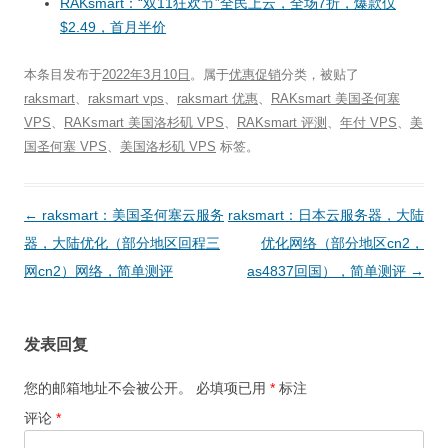
RAKsmart：“双11狂欢节”全民上云，全场7折，爆款仅
$2.49，首月半价
本条目发布于
2022年3月10日
。属于
优惠促销
分类，被贴了
raksmart
、
raksmart vps
、
raksmart 优惠
、
RAKsmart 美国圣何塞
VPS
、
RAKsmart 美国洛杉矶 VPS
、
RAKsmart 评测
、
年付 VPS
、
美
国圣何塞 VPS
、
美国洛杉矶 VPS
标签。
文
←
raksmart：美国圣何塞云服务
raksmart：日本云服务器，大陆
章
器，大陆优化（部分地区回程三
优化网络（部分地区cn2，
导
网cn2）网络，简单测评
as4837回国），简单测评
→
航
发表回复
您的邮箱地址不会被公开。
必填项已用
*
标注
评论
*