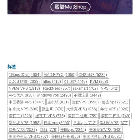
标签
1Gbps 带宽
(4634)
AMD EPYC
(1059)
CN2 线路
(5232)
DDoS 防御
(2038)
https
(716)
KT 线路
(749)
KVM
(868)
NVMe VPS
(1918)
RackNerd
(857)
raksmart
(762)
VPS
(642)
VPS优惠
(936)
windows vps
(2490)
不限流量
(3442)
中国香港 VPS
(5447)
主机镇
(811)
便宜VPS
(3598)
便宜 vps
(2521)
加拿大 VPS
(690)
原生 IP
(870)
大带宽VPS
(1066)
年付 VPS
(3920)
搬瓦工
(1328)
搬瓦工 VPS
(776)
搬瓦工 优惠
(759)
搬瓦工 评测
(749)
新加坡 VPS
(1958)
日本 vps
(3093)
日本vps
(712)
洛杉矶VPS
(677)
特价 VPS
(2037)
独服
(779)
美国vps
(2345)
美国便宜VPS
(643)
美国圣何塞 VPS
(1707)
美国服务器
(956)
美国洛杉矶 VPS
(5631)