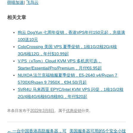
萌喵加速
|
飞鸟云
相关文章
狗云 DogYun 七周年促销，香港VPS年付150元起，充值满
100送10元
ColoCrossing 美国 VPS 夏季促销，1核1G/2核2G/4核
3G/6核12G，年付$10.99起
V.PS（xTom）Cloud KVM VPS 多机房可选，
Starter/Essential/Pro/Premium，月付€6.95起
NUXOA 法兰克福独服夏季促销，E5-2640 v4/Ryzen 7
5700X/Ryzen 9 7950X，€94.50/月起
SVR4U 马来西亚 EPYC/Intel KVM VPS 闪促，1核1G/2核
2G/4核4G/6核6G/8核8G，年付$20起
本条目发布于
2022年3月8日
。属于
优惠促销
分类。
文
←
一台中国香港高防服务器，可
美国服务器可用的5个安全小技