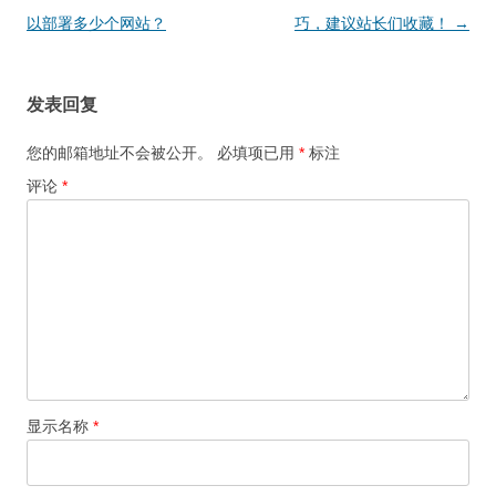
章
以部署多少个网站？
巧，建议站长们收藏！
→
导
航
发表回复
您的邮箱地址不会被公开。
必填项已用
*
标注
评论
*
显示名称
*