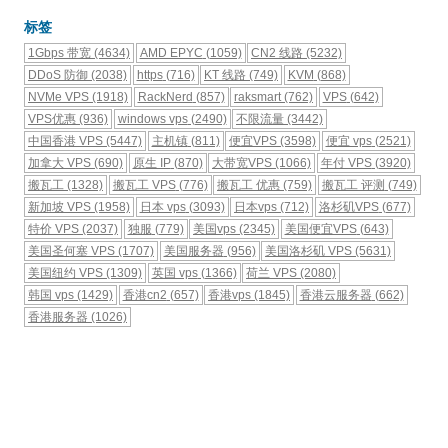
标签
1Gbps 带宽
(4634)
AMD EPYC
(1059)
CN2 线路
(5232)
DDoS 防御
(2038)
https
(716)
KT 线路
(749)
KVM
(868)
NVMe VPS
(1918)
RackNerd
(857)
raksmart
(762)
VPS
(642)
VPS优惠
(936)
windows vps
(2490)
不限流量
(3442)
中国香港 VPS
(5447)
主机镇
(811)
便宜VPS
(3598)
便宜 vps
(2521)
加拿大 VPS
(690)
原生 IP
(870)
大带宽VPS
(1066)
年付 VPS
(3920)
搬瓦工
(1328)
搬瓦工 VPS
(776)
搬瓦工 优惠
(759)
搬瓦工 评测
(749)
新加坡 VPS
(1958)
日本 vps
(3093)
日本vps
(712)
洛杉矶VPS
(677)
特价 VPS
(2037)
独服
(779)
美国vps
(2345)
美国便宜VPS
(643)
美国圣何塞 VPS
(1707)
美国服务器
(956)
美国洛杉矶 VPS
(5631)
美国纽约 VPS
(1309)
英国 vps
(1366)
荷兰 VPS
(2080)
韩国 vps
(1429)
香港cn2
(657)
香港vps
(1845)
香港云服务器
(662)
香港服务器
(1026)