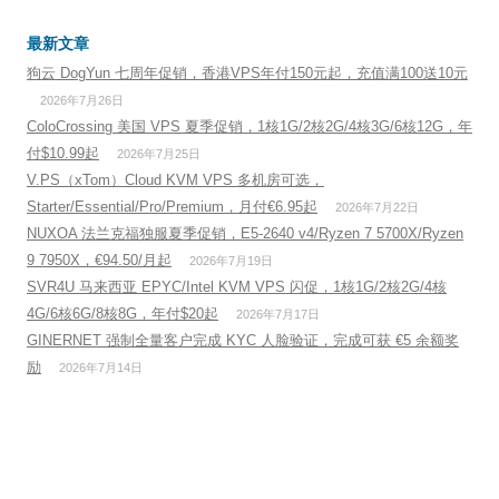
最新文章
狗云 DogYun 七周年促销，香港VPS年付150元起，充值满100送10元
2026年7月26日
ColoCrossing 美国 VPS 夏季促销，1核1G/2核2G/4核3G/6核12G，年
付$10.99起
2026年7月25日
V.PS（xTom）Cloud KVM VPS 多机房可选，
Starter/Essential/Pro/Premium，月付€6.95起
2026年7月22日
NUXOA 法兰克福独服夏季促销，E5-2640 v4/Ryzen 7 5700X/Ryzen
9 7950X，€94.50/月起
2026年7月19日
SVR4U 马来西亚 EPYC/Intel KVM VPS 闪促，1核1G/2核2G/4核
4G/6核6G/8核8G，年付$20起
2026年7月17日
GINERNET 强制全量客户完成 KYC 人脸验证，完成可获 €5 余额奖
励
2026年7月14日