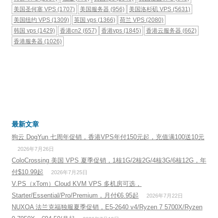
美国圣何塞 VPS
(1707)
美国服务器
(956)
美国洛杉矶 VPS
(5631)
美国纽约 VPS
(1309)
英国 vps
(1366)
荷兰 VPS
(2080)
韩国 vps
(1429)
香港cn2
(657)
香港vps
(1845)
香港云服务器
(662)
香港服务器
(1026)
最新文章
狗云 DogYun 七周年促销，香港VPS年付150元起，充值满100送10元
2026年7月26日
ColoCrossing 美国 VPS 夏季促销，1核1G/2核2G/4核3G/6核12G，年
付$10.99起
2026年7月25日
V.PS（xTom）Cloud KVM VPS 多机房可选，
Starter/Essential/Pro/Premium，月付€6.95起
2026年7月22日
NUXOA 法兰克福独服夏季促销，E5-2640 v4/Ryzen 7 5700X/Ryzen