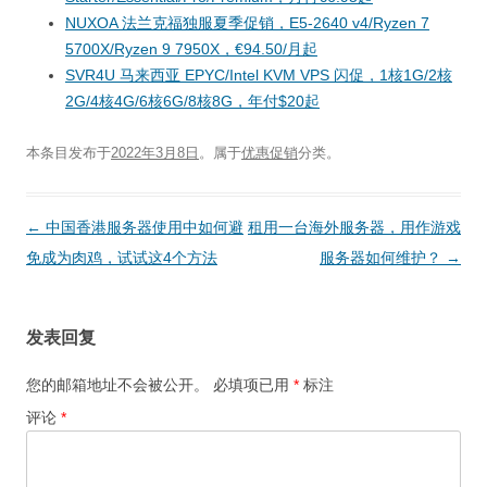
NUXOA 法兰克福独服夏季促销，E5-2640 v4/Ryzen 7
5700X/Ryzen 9 7950X，€94.50/月起
SVR4U 马来西亚 EPYC/Intel KVM VPS 闪促，1核1G/2核
2G/4核4G/6核6G/8核8G，年付$20起
本条目发布于
2022年3月8日
。属于
优惠促销
分类。
文
←
中国香港服务器使用中如何避
租用一台海外服务器，用作游戏
章
免成为肉鸡，试试这4个方法
服务器如何维护？
→
导
航
发表回复
您的邮箱地址不会被公开。
必填项已用
*
标注
评论
*