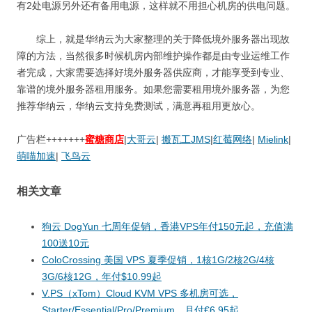
有2处电源另外还有备用电源，这样就不用担心机房的供电问题。
综上，就是华纳云为大家整理的关于降低境外服务器出现故
障的方法，当然很多时候机房内部维护操作都是由专业运维工作
者完成，大家需要选择好境外服务器供应商，才能享受到专业、
靠谱的境外服务器租用服务。如果您需要租用境外服务器，为您
推荐华纳云，华纳云支持免费测试，满意再租用更放心。
广告栏+++++++
蜜糖商店
|
大哥云
|
搬瓦工JMS
|
红莓网络
|
Mielink
|
萌喵加速
|
飞鸟云
相关文章
狗云 DogYun 七周年促销，香港VPS年付150元起，充值满
100送10元
ColoCrossing 美国 VPS 夏季促销，1核1G/2核2G/4核
3G/6核12G，年付$10.99起
V.PS（xTom）Cloud KVM VPS 多机房可选，
Starter/Essential/Pro/Premium，月付€6.95起