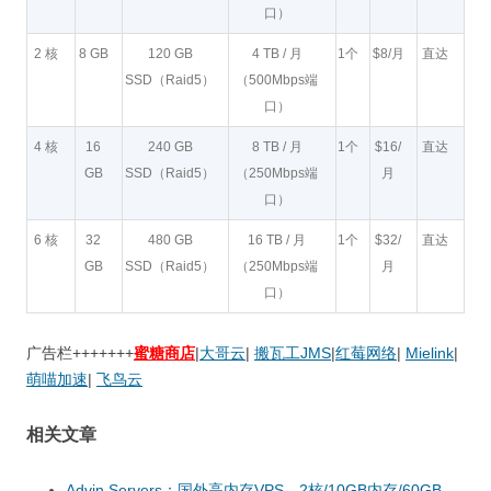
口）
2 核
8 GB
120 GB
4 TB / 月
1个
$8/月
直达
SSD（Raid5）
（500Mbps端
口）
4 核
16
240 GB
8 TB / 月
1个
$16/
直达
GB
SSD（Raid5）
（250Mbps端
月
口）
6 核
32
480 GB
16 TB / 月
1个
$32/
直达
GB
SSD（Raid5）
（250Mbps端
月
口）
广告栏+++++++
蜜糖商店
|
大哥云
|
搬瓦工JMS
|
红莓网络
|
Mielink
|
萌喵加速
|
飞鸟云
相关文章
Advin Servers：国外高内存VPS，2核/10GB内存/60GB