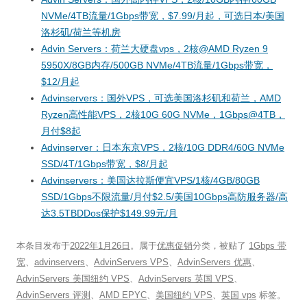
NVMe/4TB流量/1Gbps带宽，$7.99/月起，可选日本/美国
洛杉矶/荷兰等机房
Advin Servers：荷兰大硬盘vps，2核@AMD Ryzen 9
5950X/8GB内存/500GB NVMe/4TB流量/1Gbps带宽，
$12/月起
Advinservers：国外VPS，可选美国洛杉矶和荷兰，AMD
Ryzen高性能VPS，2核10G 60G NVMe，1Gbps@4TB，
月付$8起
Advinserver：日本东京VPS，2核/10G DDR4/60G NVMe
SSD/4T/1Gbps带宽，$8/月起
Advinservers：美国达拉斯便宜VPS/1核/4GB/80GB
SSD/1Gbps不限流量/月付$2.5/美国10Gbps高防服务器/高
达3.5TBDDos保护$149.99元/月
本条目发布于
2022年1月26日
。属于
优惠促销
分类，被贴了
1Gbps 带
宽
、
advinservers
、
AdvinServers VPS
、
AdvinServers 优惠
、
AdvinServers 美国纽约 VPS
、
AdvinServers 英国 VPS
、
AdvinServers 评测
、
AMD EPYC
、
美国纽约 VPS
、
英国 vps
标签。