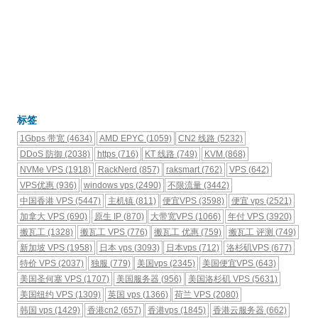
标签
1Gbps 带宽
(4634)
AMD EPYC
(1059)
CN2 线路
(5232)
DDoS 防御
(2038)
https
(716)
KT 线路
(749)
KVM
(868)
NVMe VPS
(1918)
RackNerd
(857)
raksmart
(762)
VPS
(642)
VPS优惠
(936)
windows vps
(2490)
不限流量
(3442)
中国香港 VPS
(5447)
主机镇
(811)
便宜VPS
(3598)
便宜 vps
(2521)
加拿大 VPS
(690)
原生 IP
(870)
大带宽VPS
(1066)
年付 VPS
(3920)
搬瓦工
(1328)
搬瓦工 VPS
(776)
搬瓦工 优惠
(759)
搬瓦工 评测
(749)
新加坡 VPS
(1958)
日本 vps
(3093)
日本vps
(712)
洛杉矶VPS
(677)
特价 VPS
(2037)
独服
(779)
美国vps
(2345)
美国便宜VPS
(643)
美国圣何塞 VPS
(1707)
美国服务器
(956)
美国洛杉矶 VPS
(5631)
美国纽约 VPS
(1309)
英国 vps
(1366)
荷兰 VPS
(2080)
韩国 vps
(1429)
香港cn2
(657)
香港vps
(1845)
香港云服务器
(662)