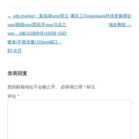
文
←
vds.market：新加坡vps/荷兰
搬瓦工Oneinstack环境更换绑定
章
vps/德国vps/西班牙vps/乌克兰
域名教程
→
导
vps，1核/1GB内存/10GB SSD
航
硬盘/不限流量/1Gbps端口，
$3.4/月
发表回复
您的邮箱地址不会被公开。
必填项已用
*
标注
评论
*