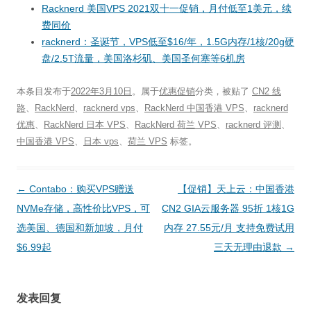
Racknerd 美国VPS 2021双十一促销，月付低至1美元，续
费同价
racknerd：圣诞节，VPS低至$16/年，1.5G内存/1核/20g硬
盘/2.5T流量，美国洛杉矶、美国圣何塞等6机房
本条目发布于
2022年3月10日
。属于
优惠促销
分类，被贴了
CN2 线
路
、
RackNerd
、
racknerd vps
、
RackNerd 中国香港 VPS
、
racknerd
优惠
、
RackNerd 日本 VPS
、
RackNerd 荷兰 VPS
、
racknerd 评测
、
中国香港 VPS
、
日本 vps
、
荷兰 VPS
标签。
文
←
Contabo：购买VPS赠送
【促销】天上云：中国香港
章
NVMe存储，高性价比VPS，可
CN2 GIA云服务器 95折 1核1G
导
选美国、德国和新加坡，月付
内存 27.55元/月 支持免费试用
航
$6.99起
三天无理由退款
→
发表回复