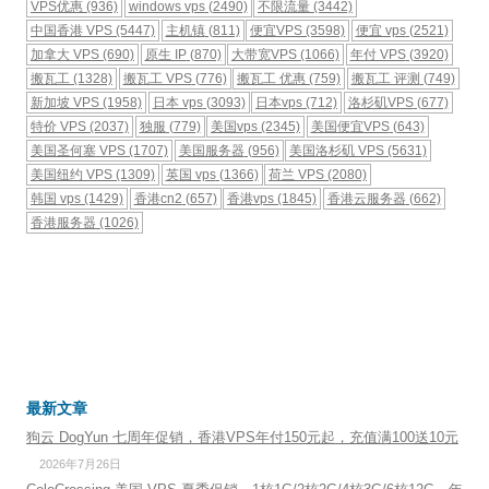
VPS优惠
(936)
windows vps
(2490)
不限流量
(3442)
中国香港 VPS
(5447)
主机镇
(811)
便宜VPS
(3598)
便宜 vps
(2521)
加拿大 VPS
(690)
原生 IP
(870)
大带宽VPS
(1066)
年付 VPS
(3920)
搬瓦工
(1328)
搬瓦工 VPS
(776)
搬瓦工 优惠
(759)
搬瓦工 评测
(749)
新加坡 VPS
(1958)
日本 vps
(3093)
日本vps
(712)
洛杉矶VPS
(677)
特价 VPS
(2037)
独服
(779)
美国vps
(2345)
美国便宜VPS
(643)
美国圣何塞 VPS
(1707)
美国服务器
(956)
美国洛杉矶 VPS
(5631)
美国纽约 VPS
(1309)
英国 vps
(1366)
荷兰 VPS
(2080)
韩国 vps
(1429)
香港cn2
(657)
香港vps
(1845)
香港云服务器
(662)
香港服务器
(1026)
最新文章
狗云 DogYun 七周年促销，香港VPS年付150元起，充值满100送10元
2026年7月26日