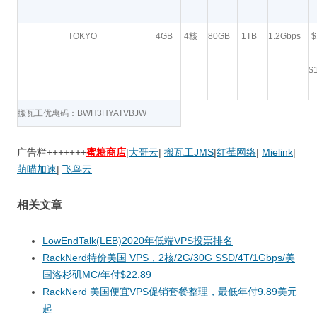
TOKYO
4GB
4核
80GB
1TB
1.2Gbps
$
$
搬瓦工优惠码：BWH3HYATVBJW
广告栏+++++++
蜜糖商店
|
大哥云
|
搬瓦工JMS
|
红莓网络
|
Mielink
|
萌喵加速
|
飞鸟云
相关文章
LowEndTalk(LEB)2020年低端VPS投票排名
RackNerd特价美国 VPS，2核/2G/30G SSD/4T/1Gbps/美
国洛杉矶MC/年付$22.89
RackNerd 美国便宜VPS促销套餐整理，最低年付9.89美元
起