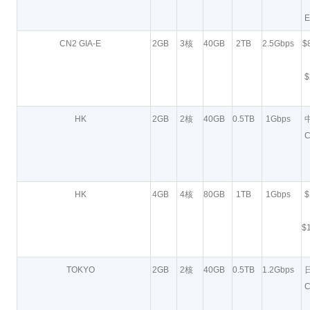
E
CN2 GIA-E
2GB
3核
40GB
2TB
2.5Gbps
$
$
HK
2GB
2核
40GB
0.5TB
1Gbps
C
HK
4GB
4核
80GB
1TB
1Gbps
$
$
TOKYO
2GB
2核
40GB
0.5TB
1.2Gbps
C