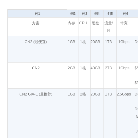
列1
列2
列3
列4
列5
列6
方案
内存
CPU
硬盘
流量/
带宽
月
CN2 (最便宜)
1GB
1核
20GB
1TB
1Gbps
D
CN2
2GB
1核
40GB
2TB
1Gbps
$
$
CN2 GIA-E (最推荐)
1GB
2核
20GB
1TB
2.5Gbps
D
D