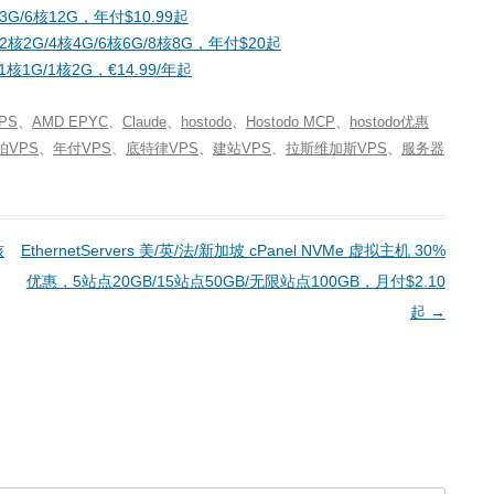
核3G/6核12G，年付$10.99起
G/2核2G/4核4G/6核6G/8核8G，年付$20起
/1核1G/1核2G，€14.99/年起
VPS
、
AMD EPYC
、
Claude
、
hostodo
、
Hostodo MCP
、
hostodo优惠
帕VPS
、
年付VPS
、
底特律VPS
、
建站VPS
、
拉斯维加斯VPS
、
服务器
核
EthernetServers 美/英/法/新加坡 cPanel NVMe 虚拟主机 30%
优惠，5站点20GB/15站点50GB/无限站点100GB，月付$2.10
起
→