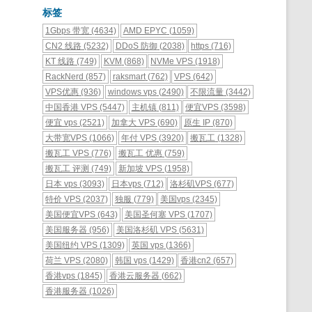
标签
1Gbps 带宽
(4634)
AMD EPYC
(1059)
CN2 线路
(5232)
DDoS 防御
(2038)
https
(716)
KT 线路
(749)
KVM
(868)
NVMe VPS
(1918)
RackNerd
(857)
raksmart
(762)
VPS
(642)
VPS优惠
(936)
windows vps
(2490)
不限流量
(3442)
中国香港 VPS
(5447)
主机镇
(811)
便宜VPS
(3598)
便宜 vps
(2521)
加拿大 VPS
(690)
原生 IP
(870)
大带宽VPS
(1066)
年付 VPS
(3920)
搬瓦工
(1328)
搬瓦工 VPS
(776)
搬瓦工 优惠
(759)
搬瓦工 评测
(749)
新加坡 VPS
(1958)
日本 vps
(3093)
日本vps
(712)
洛杉矶VPS
(677)
特价 VPS
(2037)
独服
(779)
美国vps
(2345)
美国便宜VPS
(643)
美国圣何塞 VPS
(1707)
美国服务器
(956)
美国洛杉矶 VPS
(5631)
美国纽约 VPS
(1309)
英国 vps
(1366)
荷兰 VPS
(2080)
韩国 vps
(1429)
香港cn2
(657)
香港vps
(1845)
香港云服务器
(662)
香港服务器
(1026)