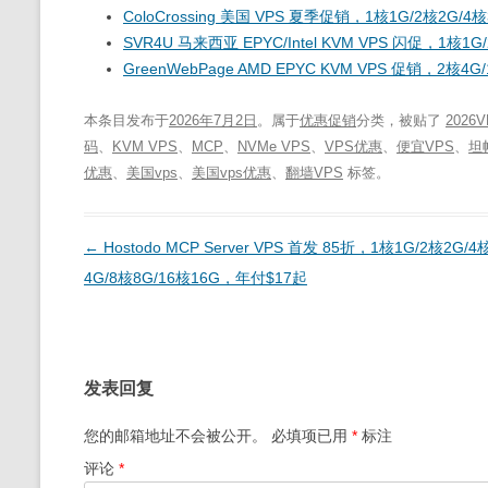
ColoCrossing 美国 VPS 夏季促销，1核1G/2核2G/4
SVR4U 马来西亚 EPYC/Intel KVM VPS 闪促，1核1
GreenWebPage AMD EPYC KVM VPS 促销，2核4G
本条目发布于
2026年7月2日
。属于
优惠促销
分类，被贴了
2026
码
、
KVM VPS
、
MCP
、
NVMe VPS
、
VPS优惠
、
便宜VPS
、
坦
优惠
、
美国vps
、
美国vps优惠
、
翻墙VPS
标签。
文
←
Hostodo MCP Server VPS 首发 85折，1核1G/2核2G/4
章
4G/8核8G/16核16G，年付$17起
导
航
发表回复
您的邮箱地址不会被公开。
必填项已用
*
标注
评论
*