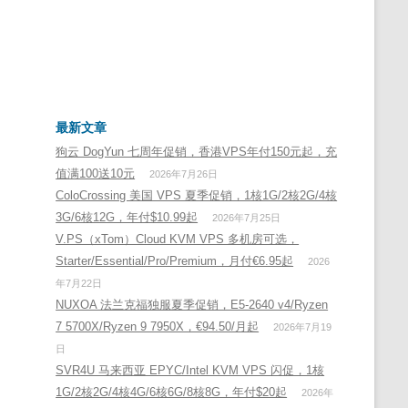
最新文章
狗云 DogYun 七周年促销，香港VPS年付150元起，充
值满100送10元
2026年7月26日
ColoCrossing 美国 VPS 夏季促销，1核1G/2核2G/4核
3G/6核12G，年付$10.99起
2026年7月25日
V.PS（xTom）Cloud KVM VPS 多机房可选，
Starter/Essential/Pro/Premium，月付€6.95起
2026
年7月22日
NUXOA 法兰克福独服夏季促销，E5-2640 v4/Ryzen
7 5700X/Ryzen 9 7950X，€94.50/月起
2026年7月19
日
SVR4U 马来西亚 EPYC/Intel KVM VPS 闪促，1核
1G/2核2G/4核4G/6核6G/8核8G，年付$20起
2026年