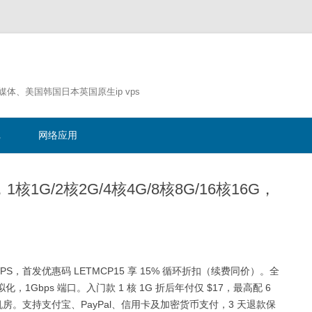
流媒体、美国韩国日本英国原生ip vps
跳
至
记
网络应用
正
文
5折，1核1G/2核2G/4核4G/8核8G/16核16G，
ver VPS，首发优惠码 LETMCP15 享 15% 循环折扣（续费同价）。全
虚拟化，1Gbps 端口。入门款 1 核 1G 折后年付仅 $17，最高配 6
律机房。支持支付宝、PayPal、信用卡及加密货币支付，3 天退款保