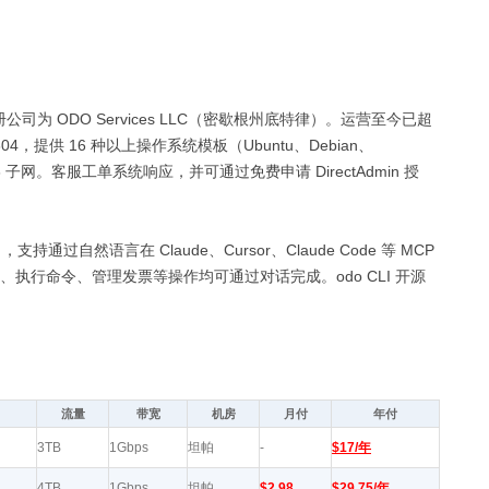
，注册公司为 ODO Services LLC（密歇根州底特律）。运营至今已超
9804，提供 16 种以上操作系统模板（Ubuntu、Debian、
4 IPv6 子网。客服工单系统响应，并可通过免费申请 DirectAdmin 授
支持通过自然语言在 Claude、Cursor、Claude Code 等 MCP
、执行命令、管理发票等操作均可通过对话完成。odo CLI 开源
流量
带宽
机房
月付
年付
3TB
1Gbps
坦帕
-
$17/年
4TB
1Gbps
坦帕
$2.98
$29.75/年