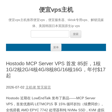
便宜vps主机
便宜vps主机推荐便宜vps，便宜服务器、tiktok专用vps、解锁流媒
体、美国韩国日本英国原生ip vps
搜
索：
跳
菜单
至
正
文
Hostodo MCP Server VPS 首发 85折，1核
1G/2核2G/4核4G/8核8G/16核16G，年付$17
起
2026-07-02
主机佬
暂无留言
Hostodo 近期在 LowEndTalk 发布了新品——MCP Server
VPS，首发优惠码 LETMCP15 享 15% 循环折扣（续费同价）。
全线搭载 AMD EPYC 7742 处理器和纯 NVMe SSD，KVM 虚拟