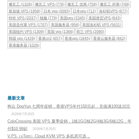
搬瓦工
(1328)
搬瓦工 VPS
(776)
搬瓦工 优惠
(759)
搬瓦工 评测
(749)
新加坡 VPS
(1958)
日本 vps
(3093)
日本vps
(712)
洛杉矶VPS
(677)
特价 VPS
(2037)
独服
(779)
美国vps
(2345)
美国便宜VPS
(643)
美国圣何塞 VPS
(1707)
美国服务器
(956)
美国洛杉矶 VPS
(5631)
美国纽约 VPS
(1309)
英国 vps
(1366)
荷兰 VPS
(2080)
韩国 vps
(1429)
香港cn2
(657)
香港vps
(1845)
香港云服务器
(662)
香港服务器
(1026)
最新文章
狗云 DogYun 七周年促销，香港VPS年付150元起，充值满100送10元
2026年7月26日
ColoCrossing 美国 VPS 夏季促销，1核1G/2核2G/4核3G/6核12G，年
付$10.99起
2026年7月25日
V.PS（xTom）Cloud KVM VPS 多机房可选，