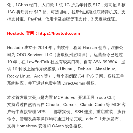
化，1Gbps 端口。入门款 1 核 1G 折后年付仅 $17，最高配 6 核
16G 折后月付 $17 起。可选坦帕、拉斯维加斯或底特律机房。支
持支付宝、PayPal、信用卡及加密货币支付，3 天退款保证。
Hostodo 官网：https://hostodo.com
Hostodo 成立于 2014 年，由软件工程师 Hassan 创办，注册公
司为 ODO Services LLC（密歇根州底特律）。运营至今已超过
10 年，在 LowEndTalk 社区有较高口碑。自有 ASN 399804，提
供 16 种以上操作系统模板（Ubuntu、Debian、AlmaLinux、
Rocky Linux、Arch 等），每个实例配 /64 IPv6 子网。客服工单
系统响应，并可通过免费申请 DirectAdmin 授权。
本次首发最大亮点是内置 MCP Server 开源工具（odo CLI），
支持通过自然语言在 Claude、Cursor、Claude Code 等 MCP 客
户端中直接管理 VPS——部署实例、SSH 连接、重启重装、执行
命令、管理发票等操作均可通过对话完成。odo CLI 开源发布，
支持 Homebrew 安装和 OAuth 设备授权。