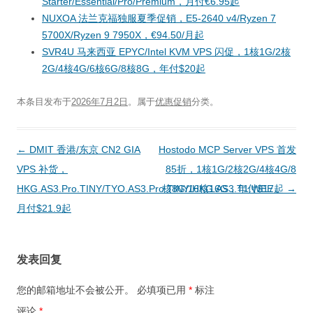
Starter/Essential/Pro/Premium，月付€6.95起
NUXOA 法兰克福独服夏季促销，E5-2640 v4/Ryzen 7
5700X/Ryzen 9 7950X，€94.50/月起
SVR4U 马来西亚 EPYC/Intel KVM VPS 闪促，1核1G/2核
2G/4核4G/6核6G/8核8G，年付$20起
本条目发布于
2026年7月2日
。属于
优惠促销
分类。
文
←
DMIT 香港/东京 CN2 GIA
Hostodo MCP Server VPS 首发
章
VPS 补货，
85折，1核1G/2核2G/4核4G/8
导
HKG.AS3.Pro.TINY/TYO.AS3.Pro.TINY/HKG.AS3.T1.WEE，
核8G/16核16G，年付$17起
→
航
月付$21.9起
发表回复
您的邮箱地址不会被公开。
必填项已用
*
标注
评论
*