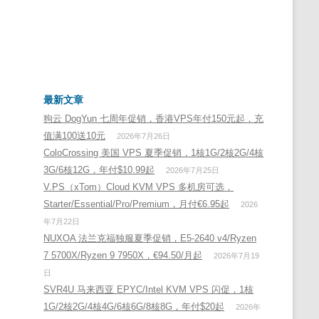
最新文章
狗云 DogYun 七周年促销，香港VPS年付150元起，充
值满100送10元
2026年7月26日
ColoCrossing 美国 VPS 夏季促销，1核1G/2核2G/4核
3G/6核12G，年付$10.99起
2026年7月25日
V.PS（xTom）Cloud KVM VPS 多机房可选，
Starter/Essential/Pro/Premium，月付€6.95起
2026
年7月22日
NUXOA 法兰克福独服夏季促销，E5-2640 v4/Ryzen
7 5700X/Ryzen 9 7950X，€94.50/月起
2026年7月19
日
SVR4U 马来西亚 EPYC/Intel KVM VPS 闪促，1核
1G/2核2G/4核4G/6核6G/8核8G，年付$20起
2026年