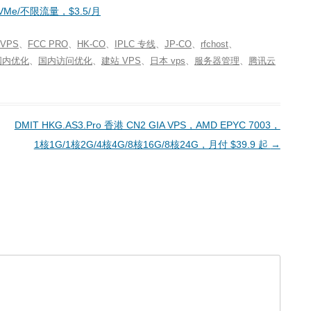
 NVMe/不限流量，$3.5/月
 VPS
、
FCC PRO
、
HK-CO
、
IPLC 专线
、
JP-CO
、
rfchost
、
国内优化
、
国内访问优化
、
建站 VPS
、
日本 vps
、
服务器管理
、
腾讯云
DMIT HKG.AS3.Pro 香港 CN2 GIA VPS，AMD EPYC 7003，
1核1G/1核2G/4核4G/8核16G/8核24G，月付 $39.9 起
→