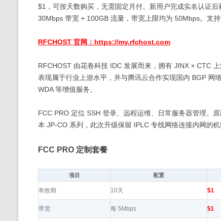
$1，可按天数购买，无需固定月付。新用户完成实名认证后获赠额
30Mbps 带宽 + 100GB 流量，带宽上限均为 50Mbps
RFCHOST 官网：https://my.rfchost.com
RFCHOST 由花卷科技 IDC 发展而来，拥有 JINX × 
表现属于行业上游水平，并与腾讯云合作实现国内 BGP 网络与 
WDA 等增值服务。
FCC PRO 定位 SSH 登录、远程运维、日常服务器管理。原版 
本 JP-CO 系列，此次升级保留 IPLC 专线网络连接内
FCC PRO 定制套餐
项目
配置
有效期
10天
$1
带宽
每 5Mbps
$1