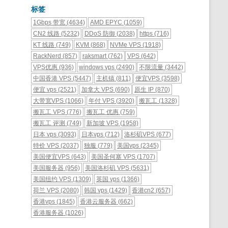
标签
1Gbps 带宽
(4634)
AMD EPYC
(1059)
CN2 线路
(5232)
DDoS 防御
(2038)
https
(716)
KT 线路
(749)
KVM
(868)
NVMe VPS
(1918)
RackNerd
(857)
raksmart
(762)
VPS
(642)
VPS优惠
(936)
windows vps
(2490)
不限流量
(3442)
中国香港 VPS
(5447)
主机镇
(811)
便宜VPS
(3598)
便宜 vps
(2521)
加拿大 VPS
(690)
原生 IP
(870)
大带宽VPS
(1066)
年付 VPS
(3920)
搬瓦工
(1328)
搬瓦工 VPS
(776)
搬瓦工 优惠
(759)
搬瓦工 评测
(749)
新加坡 VPS
(1958)
日本 vps
(3093)
日本vps
(712)
洛杉矶VPS
(677)
特价 VPS
(2037)
独服
(779)
美国vps
(2345)
美国便宜VPS
(643)
美国圣何塞 VPS
(1707)
美国服务器
(956)
美国洛杉矶 VPS
(5631)
美国纽约 VPS
(1309)
英国 vps
(1366)
荷兰 VPS
(2080)
韩国 vps
(1429)
香港cn2
(657)
香港vps
(1845)
香港云服务器
(662)
香港服务器
(1026)