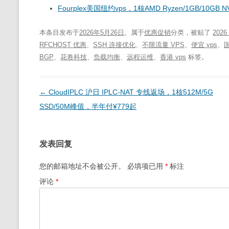
Fourplex美国纽约vps，1核AMD Ryzen/1GB/10GB
本条目发布于
2026年5月26日
。属于
优惠促销
分类，被贴了
2026
RFCHOST 优惠
、
SSH 连接优化
、
不限流量 VPS
、
便宜 vps
、
BGP
、
花卷科技
、
负载均衡
、
远程运维
、
香港 vps
标签。
文
←
CloudIPLC 沪日 IPLC-NAT 专线返场，1核512M/5G
章
SSD/50M峰值，半年付¥779起
导
航
发表回复
您的邮箱地址不会被公开。
必填项已用
*
标注
评论
*