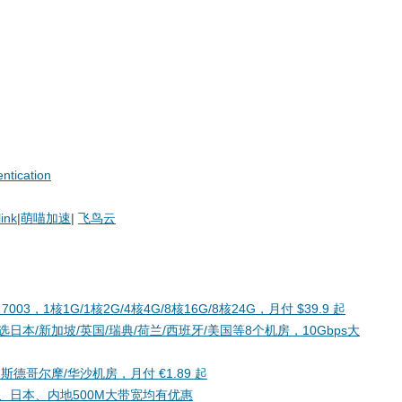
ntication
link
|
萌喵加速
|
飞鸟云
YC 7003，1核1G/1核2G/4核4G/8核16G/8核24G，月付 $39.9 起
，可选日本/新加坡/英国/瑞典/荷兰/西班牙/美国等8个机房，10Gbps大
VMe，斯德哥尔摩/华沙机房，月付 €1.89 起
、日本、内地500M大带宽均有优惠