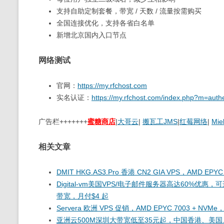
支持自助定制套餐，带宽 / 天数 / 流量按需购买
全国连接优化，支持各省白名单
新增北京国内入口节点
网络测试
官网：
https://my.rfchost.com
实名认证：
https://my.rfchost.com/index.php?m=authe
广告栏+++++++
蜜糖商店
|
大哥云
|
搬瓦工JMS
|
红莓网络
|
Mie
相关文章
DMIT HKG.AS3.Pro 香港 CN2 GIA VPS，AMD EP
Digital-vm美国VPS/电子邮件服务器高达60%优惠
带宽，月付$4 起
Servera 欧洲 VPS 促销，AMD EPYC 7003 + N
亚洲云500M深圳大带宽低至35元起，中国香港、美国