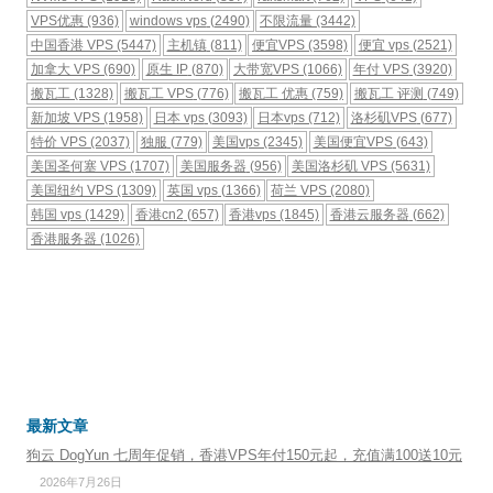
VPS优惠
(936)
windows vps
(2490)
不限流量
(3442)
中国香港 VPS
(5447)
主机镇
(811)
便宜VPS
(3598)
便宜 vps
(2521)
加拿大 VPS
(690)
原生 IP
(870)
大带宽VPS
(1066)
年付 VPS
(3920)
搬瓦工
(1328)
搬瓦工 VPS
(776)
搬瓦工 优惠
(759)
搬瓦工 评测
(749)
新加坡 VPS
(1958)
日本 vps
(3093)
日本vps
(712)
洛杉矶VPS
(677)
特价 VPS
(2037)
独服
(779)
美国vps
(2345)
美国便宜VPS
(643)
美国圣何塞 VPS
(1707)
美国服务器
(956)
美国洛杉矶 VPS
(5631)
美国纽约 VPS
(1309)
英国 vps
(1366)
荷兰 VPS
(2080)
韩国 vps
(1429)
香港cn2
(657)
香港vps
(1845)
香港云服务器
(662)
香港服务器
(1026)
最新文章
狗云 DogYun 七周年促销，香港VPS年付150元起，充值满100送10元
2026年7月26日