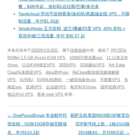
餐，$48/年起，洛杉矶/达拉斯/巴黎/多伦多
Tarekcloud 劳动节促销香港/洛杉矶/凤凰城全线 VPS，不限
制流量，年付$1.45起
SmokyHosts 五月促销, 波兰/挪威/印度 VPS, 40% 折扣 +
双倍存储/三倍流量, 年付 $30.57 起
本条目发布于
2026年5月18日
。属于
优惠促销
分类，被贴了
[RYZEN-
NVMe] 1.5 GB Ryzen KVM VPS
、
10000不限流量vps
、
11.11美元年
付vps
、
11元KVM便宜VPS
、
2026VPS
、
2026建站VPS
、
Ark Edge
Cloud马来西亚VPS
、
ddos防护vps
、
ReCloud新加坡流媒体解锁
VPS
、
SVR4U
、
SVR4U优惠码
、
一键异地备份vps
、
不限量VPS
、
东
南亚vps
、
亚洲VPS
、
企业级VPS
、
匈牙利月付vps
、
循环优惠VPS
、
独立IPv4 VPS
、
香港 Intel VPS
标签。
文
←
OnePoundEmail 专业邮件托
丽萨主机美国9929双ISP家宽住
章
管促销，5GB/10GB存储无限域
宅IP新号段上新，1核1G/2核
导
名，年付£10.2起
2G/4核4G，月付68元起
→