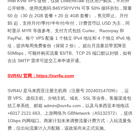
Intel KVM VPS 促销，仅限 LowEndTalk 社区用户购买，不对外
公开销售。使用优惠码 B45YS0YVYN 可享 50% 循环折扣，限量
50 台（30 台 2GB 套餐 + 20 台 4GB 套餐），售完即止。月付
$5 起，支持月付/季付/半年付/年付，计费货币以 USD 为主，同
时显示 MYR 等值参考。支付方式包括 Curlec、Razorpay 和
PayPal。每个 VPS 配备 1 个独立 IPv4 地址和 4 个独立 IPv6 地
址，提供每周免费备份（保留 2 份）。超出月流量后带宽降至
50Mbps，可额外购买流量 $3/TB。TCP 25 端口默认封锁，如有
合法 SMTP 需求可提交工单申请开通。
SVR4U 官网：https://svr4u.com
SVR4U 是马来西亚注册主机商（注册号 202403147095），运
营 VPS、虚拟主机、分销主机、域名、SSL 等业务。客服渠道包
括工单系统、邮箱 admin@svr4u.com，以及马来西亚本地电话
+6017 2121 663。上游网络为 GBNetwork（AS132372），提供
1Gbps 内网端口。商家计划未来调整流量计费方式：入站流量免
费，仅出站流量计入月配额，该政策尚未正式实施。