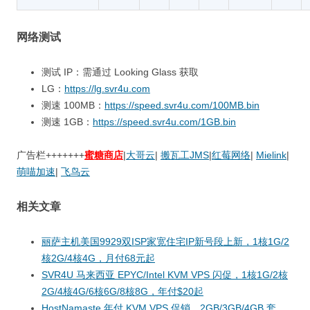
网络测试
测试 IP：需通过 Looking Glass 获取
LG：
https://lg.svr4u.com
测速 100MB：
https://speed.svr4u.com/100MB.bin
测速 1GB：
https://speed.svr4u.com/1GB.bin
广告栏+++++++
蜜糖商店
|
大哥云
|
搬瓦工JMS
|
红莓网络
|
Mielink
|
萌喵加速
|
飞鸟云
相关文章
丽萨主机美国9929双ISP家宽住宅IP新号段上新，1核1G/2
核2G/4核4G，月付68元起
SVR4U 马来西亚 EPYC/Intel KVM VPS 闪促，1核1G/2核
2G/4核4G/6核6G/8核8G，年付$20起
HostNamaste 年付 KVM VPS 促销，2GB/3GB/4GB 套