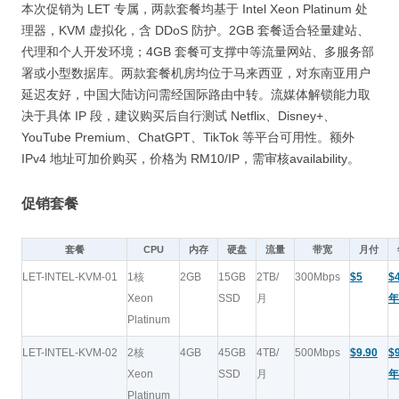
本次促销为 LET 专属，两款套餐均基于 Intel Xeon Platinum 处
理器，KVM 虚拟化，含 DDoS 防护。2GB 套餐适合轻量建站、
代理和个人开发环境；4GB 套餐可支撑中等流量网站、多服务部
署或小型数据库。两款套餐机房均位于马来西亚，对东南亚用户
延迟友好，中国大陆访问需经国际路由中转。流媒体解锁能力取
决于具体 IP 段，建议购买后自行测试 Netflix、Disney+、
YouTube Premium、ChatGPT、TikTok 等平台可用性。额外
IPv4 地址可加价购买，价格为 RM10/IP，需审核availability。
促销套餐
套餐
CPU
内存
硬盘
流量
带宽
月付
LET-INTEL-KVM-01
1核
2GB
15GB
2TB/
300Mbps
$5
$4
Xeon
SSD
月
年
Platinum
LET-INTEL-KVM-02
2核
4GB
45GB
4TB/
500Mbps
$9.90
$9
Xeon
SSD
月
年
Platinum