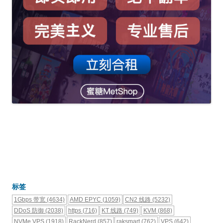
标签
1Gbps 带宽
(4634)
AMD EPYC
(1059)
CN2 线路
(5232)
DDoS 防御
(2038)
https
(716)
KT 线路
(749)
KVM
(868)
NVMe VPS
(1918)
RackNerd
(857)
raksmart
(762)
VPS
(642)