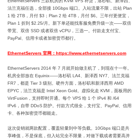
EthernetServers 三款机房的 KVM VPS 补货，洛杉矶、新泽西、
法兰克福任选，全部接 10Gbps 端口。入站流量不限，出站 Plan
1 给 2TB，月付 $3；Plan 2 给 4TB，月付 $6。三年付更便宜，
Plan 1 折到 $2.25/月。新下单还能找客服免费升级一次——双倍
带宽、双倍 SSD 或者双倍 vCPU，三选一。付款走支付宝、
PayPal、信用卡或者加密货币都行。
EthernetServers 官网：https://www.ethernetservers.com
EthernetServers 2014 年 7 月就开始做主机了，到现在十一年。
机房全部放在 Equinix——洛杉矶 LA4、新泽西 NY7、法兰克福
FR7，都是 Tier 3 级别。硬件方面，洛杉矶和新泽西用 AMD
EPYC，法兰克福是 Intel Xeon Gold。虚拟化走 KVM，面板用的
VirtFusion，支持即时开通。每个 VPS 给 1 个 IPv4 和 /64
IPv6，自带 DDoS 防护。付款方式很全，支付宝、PayPal、信用
卡、各种加密货币都能走。
这次促销就两款配置，覆盖轻量到中等负载。10Gbps 端口是共
享峰值，不是保底，但入站完全不限量，对做下载或者需要高并