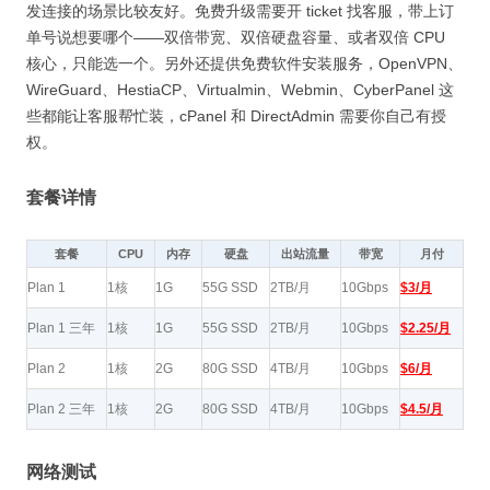
发连接的场景比较友好。免费升级需要开 ticket 找客服，带上订
单号说想要哪个——双倍带宽、双倍硬盘容量、或者双倍 CPU
核心，只能选一个。另外还提供免费软件安装服务，OpenVPN、
WireGuard、HestiaCP、Virtualmin、Webmin、CyberPanel 这
些都能让客服帮忙装，cPanel 和 DirectAdmin 需要你自己有授
权。
套餐详情
套餐
CPU
内存
硬盘
出站流量
带宽
月付
Plan 1
1核
1G
55G SSD
2TB/月
10Gbps
$3/月
Plan 1 三年
1核
1G
55G SSD
2TB/月
10Gbps
$2.25/月
Plan 2
1核
2G
80G SSD
4TB/月
10Gbps
$6/月
Plan 2 三年
1核
2G
80G SSD
4TB/月
10Gbps
$4.5/月
网络测试