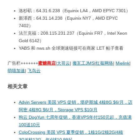
洛杉矶：64.31.6.238（Equinix LA4，AMD EPYC 7301）
新泽西：64.31.14.238（Equinix NY7，AMD EPYC
7402）
法兰克福：208.115.231.237（Equinix FR7，Intel Xeon
Gold 6142）
YABS 和 nws.sh 全球测速链接可在商家 LET 帖子查看
广告栏+++++++
蜜糖商店
|
大哥云
|
搬瓦工JMS
|
红莓网络
|
Mielink
|
萌喵加速
|
飞鸟云
相关文章
Advin Servers 美国 VPS 促销，堪萨斯城 4核8G $6/月，迈
阿密 4核8G $6/月，Storage VPS $10/月
狗云 DogYun 七周年促销，香港VPS年付150元起，充值满
100送10元
ColoCrossing 美国 VPS 夏季促销，1核1G/2核2G/4核
3G/6核12G，年付$10.99起