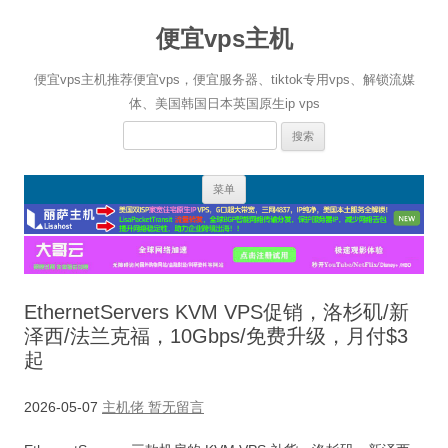
便宜vps主机
便宜vps主机推荐便宜vps，便宜服务器、tiktok专用vps、解锁流媒
体、美国韩国日本英国原生ip vps
搜
索：
跳
菜单
至
正
文
EthernetServers KVM VPS促销，洛杉矶/新
泽西/法兰克福，10Gbps/免费升级，月付$3
起
2026-05-07
主机佬
暂无留言