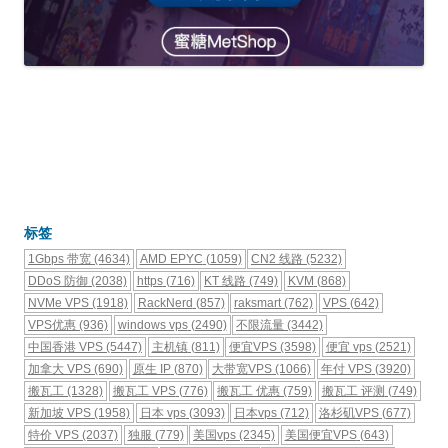
标签
1Gbps 带宽
(4634)
AMD EPYC
(1059)
CN2 线路
(5232)
DDoS 防御
(2038)
https
(716)
KT 线路
(749)
KVM
(868)
NVMe VPS
(1918)
RackNerd
(857)
raksmart
(762)
VPS
(642)
VPS优惠
(936)
windows vps
(2490)
不限流量
(3442)
中国香港 VPS
(5447)
主机镇
(811)
便宜VPS
(3598)
便宜 vps
(2521)
加拿大 VPS
(690)
原生 IP
(870)
大带宽VPS
(1066)
年付 VPS
(3920)
搬瓦工
(1328)
搬瓦工 VPS
(776)
搬瓦工 优惠
(759)
搬瓦工 评测
(749)
新加坡 VPS
(1958)
日本 vps
(3093)
日本vps
(712)
洛杉矶VPS
(677)
特价 VPS
(2037)
独服
(779)
美国vps
(2345)
美国便宜VPS
(643)