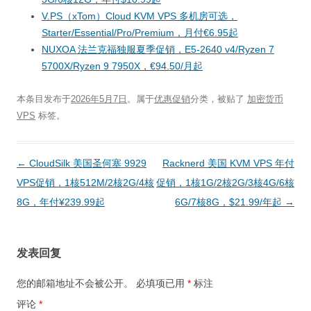
V.PS（xTom）Cloud KVM VPS 多机房可选，
Starter/Essential/Pro/Premium，月付€6.95起
NUXOA 法兰克福独服夏季促销，E5-2640 v4/Ryzen 7
5700X/Ryzen 9 7950X，€94.50/月起
本条目发布于
2026年5月7日
。属于
优惠促销
分类，被贴了
加密货币
VPS
标签。
文
←
CloudSilk 美国圣何塞 9929
Racknerd 美国 KVM VPS 年付
章
VPS促销，1核512M/2核2G/4核
促销，1核1G/2核2G/3核4G/6核
导
8G，年付¥239.99起
6G/7核8G，$21.99/年起
→
航
发表回复
您的邮箱地址不会被公开。
必填项已用
*
标注
评论
*