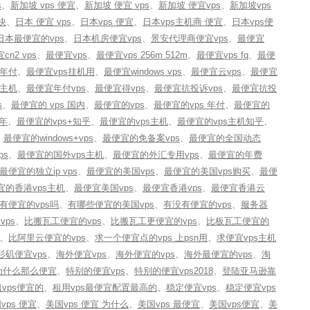
s
、
新加坡 vps 便宜
、
新加坡 便宜 vps
、
新加坡 便宜vps
、
新加坡vps
快
、
日本 便宜 vps
、
日本vps 便宜
、
日本vps主机商 便宜
、
日本vps便
日本最便宜的vps
、
日本机房便宜vps
、
景安代理商便宜vps
、
最便宜
cn2 vps
、
最便宜vps
、
最便宜vps 256m 512m
、
最便宜vps fq
、
最便
s年付
、
最便宜vps挂机用
、
最便宜windows vps
、
最便宜云vps
、
最便宜
s主机
、
最便宜年付vps
、
最便宜得vps
、
最便宜抗投诉vps
、
最便宜抗投
s
、
最便宜的 vps 国内
、
最便宜的vps
、
最便宜的vps 年付
、
最便宜的
一年
、
最便宜的vps+知乎
、
最便宜的vps主机
、
最便宜的vps主机知乎
、
、
最便宜的windows+vps
、
最便宜的免备案vps
、
最便宜的全国动态
ps
、
最便宜的国外vps主机
、
最便宜的外汇专用vps
、
最便宜的年费
最便宜的独立ip vps
、
最便宜的美国vps
、
最便宜的美国vps购买
、
最便
宜的香港vps主机
、
最便宜美国vps
、
最便宜香港vps
、
最便宜香港云
有便宜的vps吗
、
有哪些便宜的美国vps
、
有没有便宜的vps
、
服务器
ps
、
比搬瓦工便宜的vps
、
比搬瓦工更便宜的vps
、
比板瓦工便宜的
、
比阿里云便宜的vps
、
求一个便宜点的vps 上psn用
、
求便宜vps主机
杉矶便宜vps
、
海外便宜vps
、
海外便宜的vps
、
海外最便宜的vps
、
淘
s为什么那么便宜
、
特别的便宜vps
、
特别的便宜vps2018
、
登陆亚马逊靠
租vps便宜的
、
租用vps最便宜配置最高的
、
稳定便宜vps
、
稳定便宜vps
vps 便宜
、
美国vps 便宜 为什么
、
美国vps 最便宜
、
美国vps便宜
、
美