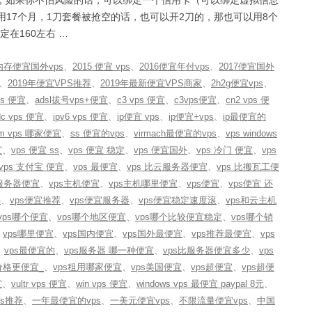
任务送2刀，如果你不怕风险的话，可以绑定一个信用卡（可以绑定虚拟信息
用17个月，1刀套餐被抢空的话，也可以开2刀的，那也可以用8个
在160左右 …
内存便宜国外vps
、
2015 便宜 vps
、
2016便宜年付vps
、
2017便宜国外
、
2019年便宜VPS推荐
、
2019年最新便宜VPS商家
、
2h2g便宜vps
、
ps 便宜
、
adsl拔号vps+便宜
、
c3 vps 便宜
、
c3vps便宜
、
cn2 vps 便
dc vps 便宜
、
ipv6 vps 便宜
、
ip便宜 vps
、
ip便宜+vps
、
ip最便宜的
m vps 哪家便宜
、
ss 便宜的vps
、
virmach最便宜的vps
、
vps windows
宜
、
vps 便宜 ss
、
vps 便宜 稳定
、
vps 便宜国外
、
vps 冷门 便宜
、
vps
vps 支付宝 便宜
、
vps 最便宜
、
vps 比云服务器便宜
、
vps 比搬瓦工便
云服务器便宜
、
vps主机便宜
、
vps主机哪里便宜
、
vps便宜
、
vps便宜 还
外
、
vps便宜推荐
、
vps便宜服务器
、
vps便宜稳定速度滚
、
vps和云主机
vps哪个便宜
、
vps哪个地区便宜
、
vps哪个比较便宜稳定
、
vps哪个销
、
vps哪里便宜
、
vps国内便宜
、
vps国外最便宜
、
vps推荐最便宜
、
vps
、
vps最便宜的
、
vps服务器 哪一种便宜
、
vps比服务器便宜多少
、
vps
价格更便宜_
、
vps租用哪家便宜
、
vps美国便宜
、
vps超便宜
、
vps超便
宜
、
vultr vps 便宜
、
win vps 便宜
、
windows vps 最便宜 paypal 8元
、
s推荐
、
一年最便宜的vps
、
一美元便宜vps
、
不限流量便宜vps
、
中国