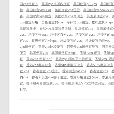
国vps便宜的
、
美国vps比国内便宜
、
美国便宜g口vps
、
美国便宜
荐
、
美国便宜vps工格
、
美国便宜vps迅雷
、
美国便宜windows vp
备
、
美国哪家vps便宜
、
美国拨号vps真便宜
、
美国最便宜vps
、
vps便宜好用
、
自搭便宜的vps
、
菲律宾vps便宜
、
虚拟主机和vp
最便宜多少
、
谷歌vps最便宜多少钱
、
贵州便宜vps
、
贵州最便宜v
vps
、
超便宜得vps
、
超便宜拨号vps
、
超便宜的vps
、
超便宜的v
宜vps
、
超级便宜月付vps
、
超级便宜的vps
、
超级便宜的云vps
、
vps最便宜
、
那些vps比较便宜
、
阿里云vps最便宜配置
、
阿里云怎
便宜
、
韩国便宜vps
、
韩国最便宜的vps
、
香港 vps 便宜
、
香港vp
宜
、
香港vps 便宜 cn2
、
香港vps 哪各平台最便宜
、
香港vps+
宜
、
香港vps哪家便宜
、
香港vps哪里买便宜
、
香港VPS哪里便宜
宜 vps
、
香港便宜 vps主机
、
香港便宜nat vps
、
香港便宜vps
、
香
的vps
、
香港和美国vps哪个便宜
、
香港好用便宜的vps
、
香港最便
宜
、
香港服务器便宜的vps
、
香港机房便宜VPS支持支付宝
、
高防
标签。