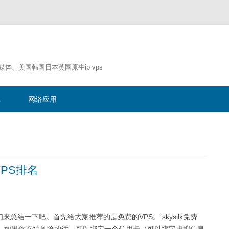
流媒体、美国韩国日本英国原生ip vps
跳
至
记
网络应用
正
文
VPS排名
总结一下吧。首先给大家推荐的是免费的VPS。 skysilk免费