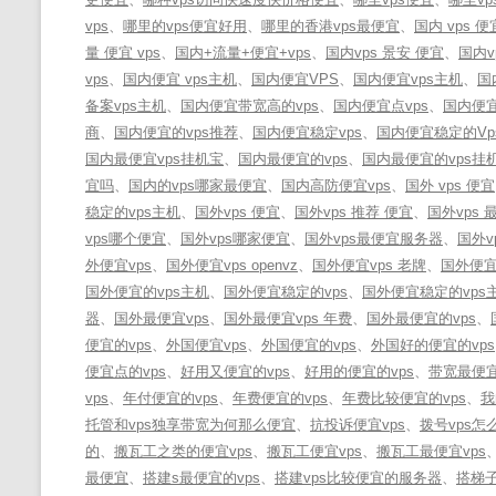
vps
、
哪里的vps便宜好用
、
哪里的香港vps最便宜
、
国内 vps 便
量 便宜 vps
、
国内+流量+便宜+vps
、
国内vps 景安 便宜
、
国内
vps
、
国内便宜 vps主机
、
国内便宜VPS
、
国内便宜vps主机
、
国
备案vps主机
、
国内便宜带宽高的vps
、
国内便宜点vps
、
国内便宜
商
、
国内便宜的vps推荐
、
国内便宜稳定vps
、
国内便宜稳定的Vp
国内最便宜vps挂机宝
、
国内最便宜的vps
、
国内最便宜的vps挂
宜吗
、
国内的vps哪家最便宜
、
国内高防便宜vps
、
国外 vps 便宜
稳定的vps主机
、
国外vps 便宜
、
国外vps 推荐 便宜
、
国外vps 
vps哪个便宜
、
国外vps哪家便宜
、
国外vps最便宜服务器
、
国外v
外便宜vps
、
国外便宜vps openvz
、
国外便宜vps 老牌
、
国外便宜
国外便宜的vps主机
、
国外便宜稳定的vps
、
国外便宜稳定的vps
器
、
国外最便宜vps
、
国外最便宜vps 年费
、
国外最便宜的vps
、
便宜的vps
、
外国便宜vps
、
外国便宜的vps
、
外国好的便宜的vps
便宜点的vps
、
好用又便宜的vps
、
好用的便宜的vps
、
带宽最便宜
vps
、
年付便宜的vps
、
年费便宜的vps
、
年费比较便宜的vps
、
我
托管和vps独享带宽为何那么便宜
、
抗投诉便宜vps
、
拨号vps怎
的
、
搬瓦工之类的便宜vps
、
搬瓦工便宜vps
、
搬瓦工最便宜vps
最便宜
、
搭建s最便宜的vps
、
搭建vps比较便宜的服务器
、
搭梯子