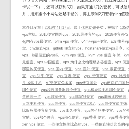
VPS 官方网站：skysilk免费VPS 注册送10刀，做
卡试一下），还可以获利5刀，如果开通1刀的套餐，可以使
月，用来跑个小网站还是不错的，博主亲测2刀套餐ping值稳定
本条目发布于
2019年4月17日
。属于
优惠促销
分类，被贴了
10G
vps主机
、
2018便宜国外vps
、
2018最便宜的vps
、
2019便宜VPS
4g内存vps最便宜
、
64m vps 便宜
、
64m+vps+便宜
、
adsl拔号v
宜
、
cn2便宜vps
、
github 便宜的vps
、
hostshare便宜vps分享
、
i
vps
、
ip最便宜的vps6
、
kvm vps 便宜
、
kvm vps 便宜 年付
、
kv
最便宜
、
vps 中国便宜
、
vps 为什么比物理服务器便宜
、
vps 便
哪里购买便宜
、
vps 国内 便宜
、
vps 國外 便宜
、
vps 带宽便宜
、
宜
、
vps 知乎 便宜
、
vps 香港 便宜
、
vps+带宽便宜
、
vps+比
是 虚拟主机
、
VPS便宜免备案
、
vps便宜国外
、
vps便宜好用国
哪个便宜
、
vps和云服务器哪个便宜
、
vps和虚拟主机哪个便宜
、
售便宜一点
、
vps哪家便宜
、
vps哪家好便宜
、
vps哪家比较便宜
日本主机便宜
、
vps最便宜
、
vps最便宜2017
、
vps最便宜多少钱
比服务器便宜多少钱
、
vps永久便宜
、
vps的价格更便宜
、
vps的
宜的
、
vps那个便宜
、
vps那么便宜
、
vps香港 便宜
、
vps香港便
xen vps 便宜
、
一些便宜性价比高的vps
、
一些便宜性价比高的vp