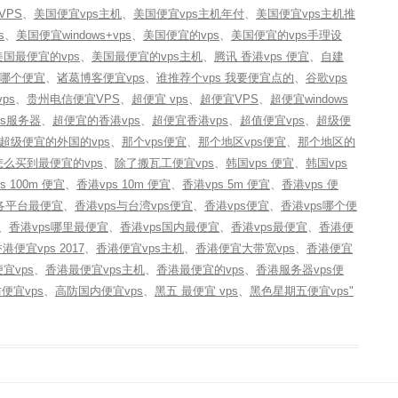
VPS
、
美国便宜vps主机
、
美国便宜vps主机年付
、
美国便宜vps主机推
s
、
美国便宜windows+vps
、
美国便宜的vps
、
美国便宜的vps手理设
美国最便宜的vps
、
美国最便宜的vps主机
、
腾讯 香港vps 便宜
、
自建
s哪个便宜
、
诸葛博客便宜vps
、
谁推荐个vps 我要便宜点的
、
谷歌vps
ps
、
贵州电信便宜VPS
、
超便宜 vps
、
超便宜VPS
、
超便宜windows
ps服务器
、
超便宜的香港vps
、
超便宜香港vps
、
超值便宜vps
、
超级便
超级便宜的外国的vps
、
那个vps便宜
、
那个地区vps便宜
、
那个地区的
么买到最便宜的vps
、
除了搬瓦工便宜vps
、
韩国vps 便宜
、
韩国vps
s 100m 便宜
、
香港vps 10m 便宜
、
香港vps 5m 便宜
、
香港vps 便
哪各平台最便宜
、
香港vps与台湾vps便宜
、
香港vps便宜
、
香港vps哪个便
、
香港vps哪里最便宜
、
香港vps国内最便宜
、
香港vps最便宜
、
香港便
港便宜vps 2017
、
香港便宜vps主机
、
香港便宜大带宽vps
、
香港便宜
宜vps
、
香港最便宜vps主机
、
香港最便宜的vps
、
香港服务器vps便
便宜vps
、
高防国内便宜vps
、
黑五 最便宜 vps
、
黑色星期五便宜vps"