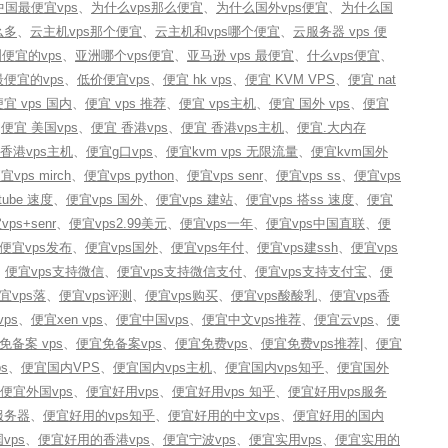
中国最便宜vps
、
为什么vps那么便宜
、
为什么国外vps便宜
、
为什么国
么多
、
云主机vps那个便宜
、
云主机和vps哪个便宜
、
云服务器 vps 便
便宜的vps
、
亚洲哪个vps便宜
、
亚马逊 vps 最便宜
、
什么vps便宜
、
便宜的vps
、
低价便宜vps
、
便宜 hk vps
、
便宜 KVM VPS
、
便宜 nat
宜 vps 国内
、
便宜 vps 推荐
、
便宜 vps主机
、
便宜 国外 vps
、
便宜
、
便宜 美国vps
、
便宜 香港vps
、
便宜 香港vps主机
、
便宜.大内存
香港vps主机
、
便宜g口vps
、
便宜kvm vps 无限流量
、
便宜kvm国外
宜vps mirch
、
便宜vps python
、
便宜vps senr
、
便宜vps ss
、
便宜vps
tube 速度
、
便宜vps 国外
、
便宜vps 建站
、
便宜vps 搭ss 速度
、
便宜
ps+senr
、
便宜vps2.99美元
、
便宜vps一年
、
便宜vps中国直联
、
便
便宜vps发布
、
便宜vps国外
、
便宜vps年付
、
便宜vps建ssh
、
便宜vps
、
便宜vps支持微信
、
便宜vps支持微信支付
、
便宜vps支持支付宝
、
便
宜vps落
、
便宜vps评测
、
便宜vps购买
、
便宜vps酸酸乳
、
便宜vps香
vps
、
便宜xen vps
、
便宜中国vps
、
便宜中文vps推荐
、
便宜云vps
、
便
免备案 vps
、
便宜免备案vps
、
便宜免费vps
、
便宜免费vps推荐|
、
便宜
s
、
便宜国内VPS
、
便宜国内vps主机
、
便宜国内vps知乎
、
便宜国外
便宜外国vps
、
便宜好用vps
、
便宜好用vps 知乎
、
便宜好用vps服务
服务器
、
便宜好用的vps知乎
、
便宜好用的中文vps
、
便宜好用的国内
vps
、
便宜好用的香港vps
、
便宜宁波vps
、
便宜实用vps
、
便宜实用的