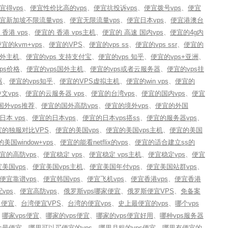
宜得vps
、
便宜性价比高的vps
、
便宜抗投诉vps
、
便宜拨号vps
、
便宜
宜新加坡不限流量vps
、
便宜无限流量vps
、
便宜日本vps
、
便宜港澳台
香港 vps
、
便宜的 香港 vps主机
、
便宜的 高速 国内vps
、
便宜的4g内
宜的kvm+vps
、
便宜的VPS
、
便宜的vps ss
、
便宜的vps ssr
、
便宜的
国外主机
、
便宜的vps 支持支付宝
、
便宜的vps 知乎
、
便宜的vps+亚洲
、
ps价格
、
便宜的vps国外主机
、
便宜的vps或者云服务器
、
便宜的vps挂
器
、
便宜的vps知乎
、
便宜的VPS虚拟主机
、
便宜的win vps
、
便宜的
文vps
、
便宜的云服务器 vps
、
便宜的台湾vps
、
便宜的国内vps
、
便宜
国外vps推荐
、
便宜的国外高防vps
、
便宜的境外vps
、
便宜的外国
本 vps
、
便宜的日本vps
、
便宜的日本vps搭ss
、
便宜的服务器vps
、
宜的独服对比VPS
、
便宜的美国vps
、
便宜的美国vps主机
、
便宜的美国
美国window+vps
、
便宜的能看netflix的vps
、
便宜的适合建立ss的
宜的高防vps
、
便宜稳定 vps
、
便宜稳定 vps主机
、
便宜稳定vps
、
便宜
美国vps
、
便宜美国vps主机
、
便宜美国年付vps
、
便宜美国站群vps
、
便宜靠谱vps
、
便宜韩国vps
、
便宜飞机vps
、
便宜香港vps
、
便宜香港
vps
、
便宜高防vps
、
俄罗斯vps哪家便宜
、
俄罗斯便宜VPS
、
免备案
 便宜
、
台湾便宜VPS
、
台湾的便宜vps
、
史上最便宜的vps
、
哪个vps
、
哪家vps便宜
、
哪家的vps便宜
、
哪家的vps便宜好用
、
哪种vps服务器
s最便宜
、
哪里可以买便宜的vps
、
哪里月租的vps便宜
、
哪里有便宜的