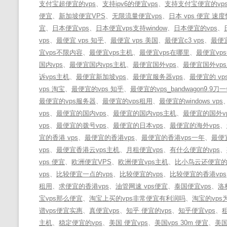
支付宝超便宜的vps
、
支持ipv6的便宜vps
、
支持支付宝便宜的vp
便宜
、
新加坡便宜VPS
、
无限流量便宜vps
、
日本 vps 便宜 速度
宜
、
日本便宜vps
、
日本便宜vps支持window
、
日本便宜的vps
、
vps
、
最便宜 vps 知乎
、
最便宜 vps 美国
、
最便宜c3 vps
、
最便宜
宜vps不限内容
、
最便宜vps主机
、
最便宜vps在哪里
、
最便宜vp
国内vps
、
最便宜国内vps主机
、
最便宜国外vps
、
最便宜国外vp
诉vps主机
、
最便宜新加坡vps
、
最便宜服务器vps
、
最便宜的 vp
vps 淘宝
、
最便宜的vps 知乎
、
最便宜的vps_bandwagon9.9刀
最便宜的vps服务器
、
最便宜的vps租用
、
最便宜的windows vps
vps
、
最便宜的国内vps
、
最便宜的国内vps主机
、
最便宜的国外v
vps
、
最便宜的拨号vps
、
最便宜的日本vps
、
最便宜的海外vps
、
宜的香港 vps
、
最便宜的香港vps
、
最便宜的香港vps一年
、
最便
vps
、
最便宜香港云vps主机
、
月租便宜vps
、
有什么便宜的vps
、
vps 便宜
、
欧洲便宜VPS
、
欧洲便宜vps主机
、
比小鸟云还便宜的v
vps
、
比较便宜一点的vps
、
比较便宜的vps
、
比较便宜的香港vps
租用
、
求便宜的香港vps
、
油管网速 vps便宜
、
泰国便宜vps
、
洛
宝vps那么便宜
、
淘宝上买的vps非常便宜有利润吗
、
淘宝的vp
谱vps便宜实惠
、
真便宜vps
、
知乎 便宜的vps
、
知乎便宜vps
、
主机
、
稳定便宜的vps
、
美国 便宜vps
、
美国vps 30m 便宜
、
美国