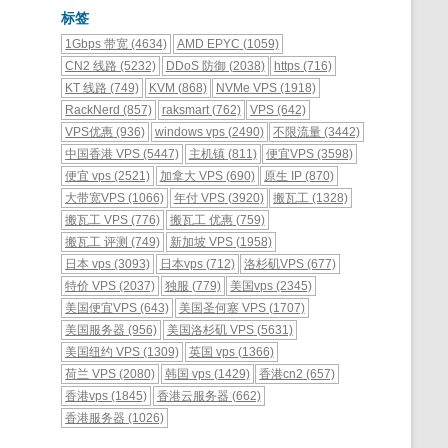
标签
1Gbps 带宽
(4634)
AMD EPYC
(1059)
CN2 线路
(5232)
DDoS 防御
(2038)
https
(716)
KT 线路
(749)
KVM
(868)
NVMe VPS
(1918)
RackNerd
(857)
raksmart
(762)
VPS
(642)
VPS优惠
(936)
windows vps
(2490)
不限流量
(3442)
中国香港 VPS
(5447)
主机镇
(811)
便宜VPS
(3598)
便宜 vps
(2521)
加拿大 VPS
(690)
原生 IP
(870)
大带宽VPS
(1066)
年付 VPS
(3920)
搬瓦工
(1328)
搬瓦工 VPS
(776)
搬瓦工 优惠
(759)
搬瓦工 评测
(749)
新加坡 VPS
(1958)
日本 vps
(3093)
日本vps
(712)
洛杉矶VPS
(677)
特价 VPS
(2037)
独服
(779)
美国vps
(2345)
美国便宜VPS
(643)
美国圣何塞 VPS
(1707)
美国服务器
(956)
美国洛杉矶 VPS
(5631)
美国纽约 VPS
(1309)
英国 vps
(1366)
荷兰 VPS
(2080)
韩国 vps
(1429)
香港cn2
(657)
香港vps
(1845)
香港云服务器
(662)
香港服务器
(1026)