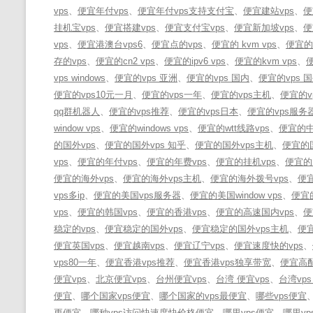
vps
、
便宜年付vps
、
便宜年付vps支持支付宝
、
便宜建站vps
、
便
挂机宝vps
、
便宜搭建vps
、
便宜支付宝vps
、
便宜新加坡vps
、
便
vps
、
便宜港澳台vps6
、
便宜点的vps
、
便宜的 kvm vps
、
便宜的 
存的vps
、
便宜的cn2 vps
、
便宜的ipv6 vps
、
便宜的kvm vps
、
便
vps windows
、
便宜的vps 亚洲
、
便宜的vps 国内
、
便宜的vps 
便宜的vps10元一月
、
便宜的vps一年
、
便宜的vps主机
、
便宜的v
qq群机器人
、
便宜的vps推荐
、
便宜的vps日本
、
便宜的vps服务
window vps
、
便宜的windows vps
、
便宜的wtt线路vps
、
便宜的中
的国外vps
、
便宜的国外vps 知乎
、
便宜的国外vps主机
、
便宜的
vps
、
便宜的年付vps
、
便宜的年费vps
、
便宜的挂机vps
、
便宜的日
便宜的海外vps
、
便宜的海外vps主机
、
便宜的海外拨号vps
、
便
vps多ip
、
便宜的美国vps服务器
、
便宜的美国window vps
、
便宜的
vps
、
便宜的韩国vps
、
便宜的香港vps
、
便宜的高速国内vps
、
便
稳定的vps
、
便宜稳定的国外vps
、
便宜稳定的国外vps主机
、
便宜
便宜英国vps
、
便宜越南vps
、
便宜辽宁vps
、
便宜速度快的vps
、
vps80一年
、
便宜香港vps推荐
、
便宜香港vps独享带宽
、
便宜高配
便宜vps
、
北京便宜vps
、
台州便宜vps
、
台湾 便宜vps
、
台湾vps
便宜
、
哪个国家vps便宜
、
哪个国家的vps最便宜
、
哪些vps便宜
更便宜
、
哪种vps访问快速度快价格便宜
、
哪里vps便宜
、
哪里vp