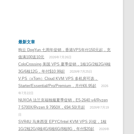
最新文章
狗云 DogYun 七周年促销，香港VPS年付150元起，充
值满100送10元
2026年7月26日
ColoCrossing 美国 VPS 夏季促销，1核1G/2核2G/4核
3G/6核12G，年付$10.99起
2026年7月25日
V.PS（xTom）Cloud KVM VPS 多机房可选，
Starter/Essential/Pro/Premium，月付€6.95起
2026
年7月22日
NUXOA 法兰克福独服夏季促销，E5-2640 v4/Ryzen
7 5700X/Ryzen 9 7950X，€94.50/月起
2026年7月19
日
SVR4U 马来西亚 EPYC/Intel KVM VPS 闪促，1核
1G/2核2G/4核4G/6核6G/8核8G，年付$20起
2026年