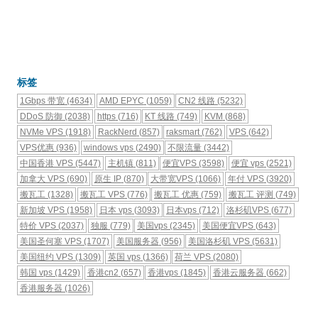
标签
1Gbps 带宽
(4634)
AMD EPYC
(1059)
CN2 线路
(5232)
DDoS 防御
(2038)
https
(716)
KT 线路
(749)
KVM
(868)
NVMe VPS
(1918)
RackNerd
(857)
raksmart
(762)
VPS
(642)
VPS优惠
(936)
windows vps
(2490)
不限流量
(3442)
中国香港 VPS
(5447)
主机镇
(811)
便宜VPS
(3598)
便宜 vps
(2521)
加拿大 VPS
(690)
原生 IP
(870)
大带宽VPS
(1066)
年付 VPS
(3920)
搬瓦工
(1328)
搬瓦工 VPS
(776)
搬瓦工 优惠
(759)
搬瓦工 评测
(749)
新加坡 VPS
(1958)
日本 vps
(3093)
日本vps
(712)
洛杉矶VPS
(677)
特价 VPS
(2037)
独服
(779)
美国vps
(2345)
美国便宜VPS
(643)
美国圣何塞 VPS
(1707)
美国服务器
(956)
美国洛杉矶 VPS
(5631)
美国纽约 VPS
(1309)
英国 vps
(1366)
荷兰 VPS
(2080)
韩国 vps
(1429)
香港cn2
(657)
香港vps
(1845)
香港云服务器
(662)
香港服务器
(1026)