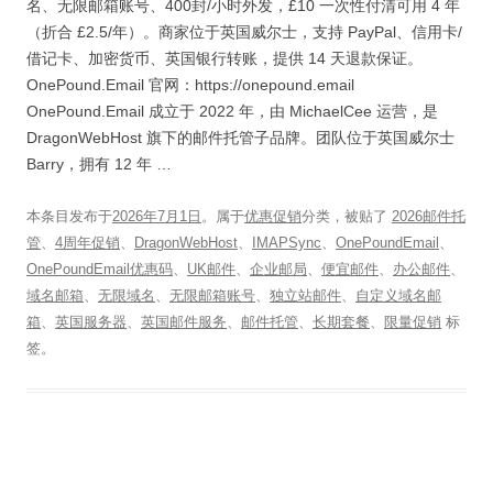
名、无限邮箱账号、400封/小时外发，£10 一次性付清可用 4 年
（折合 £2.5/年）。商家位于英国威尔士，支持 PayPal、信用卡/
借记卡、加密货币、英国银行转账，提供 14 天退款保证。
OnePound.Email 官网：https://onepound.email
OnePound.Email 成立于 2022 年，由 MichaelCee 运营，是
DragonWebHost 旗下的邮件托管子品牌。团队位于英国威尔士
Barry，拥有 12 年 …
本条目发布于
2026年7月1日
。属于
优惠促销
分类，被贴了
2026邮件托
管
、
4周年促销
、
DragonWebHost
、
IMAPSync
、
OnePoundEmail
、
OnePoundEmail优惠码
、
UK邮件
、
企业邮局
、
便宜邮件
、
办公邮件
、
域名邮箱
、
无限域名
、
无限邮箱账号
、
独立站邮件
、
自定义域名邮
箱
、
英国服务器
、
英国邮件服务
、
邮件托管
、
长期套餐
、
限量促销
标
签。