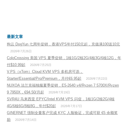
最新文章
狗云 DogYun 七周年促销，香港VPS年付150元起，充值满100送10元
2026年7月26日
ColoCrossing 美国 VPS 夏季促销，1核1G/2核2G/4核3G/6核12G，年
付$10.99起
2026年7月25日
V.PS（xTom）Cloud KVM VPS 多机房可选，
Starter/Essential/Pro/Premium，月付€6.95起
2026年7月22日
NUXOA 法兰克福独服夏季促销，E5-2640 v4/Ryzen 7 5700X/Ryzen
9 7950X，€94.50/月起
2026年7月19日
SVR4U 马来西亚 EPYC/Intel KVM VPS 闪促，1核1G/2核2G/4核
4G/6核6G/8核8G，年付$20起
2026年7月17日
GINERNET 强制全量客户完成 KYC 人脸验证，完成可获 €5 余额奖
励
2026年7月14日