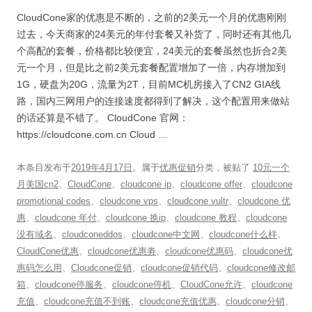
CloudCone家的优惠是不断的，之前的2美元一个月的优惠刚刚
过去，今天商家的24美元的年付套餐又补货了，同时还有其他几
个高配的套餐，价格都比较便宜，24美元的套餐虽然也折合2美
元一个月，但是比之前2美元套餐配置增加了一倍，内存增加到
1G，硬盘为20G，流量为2T，目前MC机房接入了CN2 GIA线
路，国内三网用户的连接速度都得到了解决，这个配置用来做站
的话还算是不错了。 CloudCone 官网：
https://cloudcone.com.cn Cloud …
本条目发布于
2019年4月17日
。属于
优惠促销
分类，被贴了
10元一个
月美国cn2
、
CloudCone
、
cloudcone ip
、
cloudcone offer
、
cloudcone
promotional codes
、
cloudcone vps
、
cloudcone vultr
、
cloudcone 优
惠
、
cloudcone 年付
、
cloudcone 换ip
、
cloudcone 教程
、
cloudcone
没有域名
、
cloudconeddos
、
cloudcone中文网
、
cloudcone什么样
、
CloudCone优惠
、
cloudcone优惠劵
、
cloudcone优惠码
、
cloudcone优
惠码怎么用
、
Cloudcone促销
、
cloudcone促销代码
、
cloudcone修改邮
箱
、
cloudcone停服务
、
cloudcone停机
、
CloudCone允许
、
cloudcone
充值
、
cloudcone充值不到账
、
cloudcone充值优惠
、
cloudcone分销
、