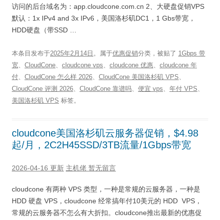
访问的后台域名为：app.cloudcone.com.cn 2、大硬盘促销VPS
默认：1x IPv4 and 3x IPv6，美国洛杉矶DC1，1 Gbs带宽，
HDD硬盘（带SSD …
本条目发布于
2025年2月14日
。属于
优惠促销
分类，被贴了
1Gbps 带
宽
、
CloudCone
、
cloudcone vps
、
cloudcone 优惠
、
cloudcone 年
付
、
CloudCone 怎么样 2026
、
CloudCone 美国洛杉矶 VPS
、
CloudCone 评测 2026
、
CloudCone 靠谱吗
、
便宜 vps
、
年付 VPS
、
美国洛杉矶 VPS
标签。
cloudcone美国洛杉矶云服务器促销，$4.98
起/月，2C2H45SSD/3TB流量/1Gbps带宽
2026-04-16 更新
主机佬
暂无留言
cloudcone 有两种 VPS 类型，一种是常规的云服务器，一种是
HDD 硬盘 VPS，cloudcone 经常搞年付10美元的 HDD VPS，
常规的云服务器不怎么有大折扣。cloudcone推出最新的优惠促