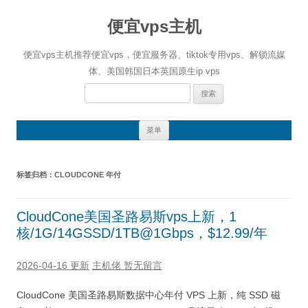
便宜vps主机
便宜vps主机推荐便宜vps，便宜服务器、tiktok专用vps、解锁流媒
体、美国韩国日本英国原生ip vps
搜
索：
跳
菜单
至
正
文
标签归档：
CLOUDCONE 年付
CloudCone美国圣路易斯vps上新，1
核/1G/14GSSD/1TB@1Gbps，$12.99/年
2026-04-16 更新
主机佬
暂无留言
CloudCone 美国圣路易斯数据中心年付 VPS 上新，纯 SSD 磁