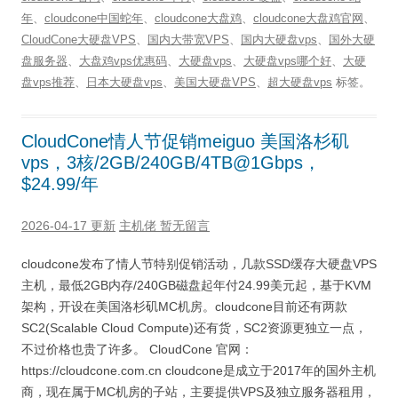
年
、
cloudcone中国蛇年
、
cloudcone大盘鸡
、
cloudcone大盘鸡官网
、
CloudCone大硬盘VPS
、
国内大带宽VPS
、
国内大硬盘vps
、
国外大硬
盘服务器
、
大盘鸡vps优惠码
、
大硬盘vps
、
大硬盘vps哪个好
、
大硬
盘vps推荐
、
日本大硬盘vps
、
美国大硬盘VPS
、
超大硬盘vps
标签。
CloudCone情人节促销meiguo 美国洛杉矶
vps，3核/2GB/240GB/4TB@1Gbps，
$24.99/年
2026-04-17 更新
主机佬
暂无留言
cloudcone发布了情人节特别促销活动，几款SSD缓存大硬盘VPS
主机，最低2GB内存/240GB磁盘起年付24.99美元起，基于KVM
架构，开设在美国洛杉矶MC机房。cloudcone目前还有两款
SC2(Scalable Cloud Compute)还有货，SC2资源更独立一点，
不过价格也贵了许多。 CloudCone 官网：
https://cloudcone.com.cn cloudcone是成立于2017年的国外主机
商，现在属于MC机房的子站，主要提供VPS及独立服务器租用，