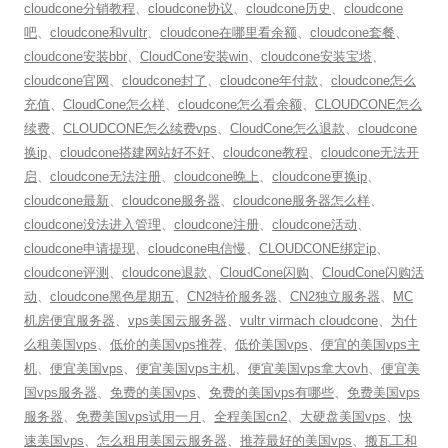
cloudcone分销教程
、
cloudcone协议
、
cloudcone历史
、
cloudcone
吧
、
cloudcone和vultr
、
cloudcone在哪里看余额
、
cloudcone套餐
、
cloudcone安装bbr
、
CloudCone安装win
、
cloudcone安装宝塔
、
cloudcone官网
、
cloudcone封了
、
cloudcone年付款
、
cloudcone怎么
充值
、
CloudCone怎么样
、
cloudcone怎么看余额
、
CLOUDCONE怎么
续费
、
CLOUDCONE怎么续费vps
、
CloudCone怎么退款
、
cloudcone
换ip
、
cloudcone搭建网站好不好
、
cloudcone教程
、
cloudcone无法开
启
、
cloudcone无法注册
、
cloudcone晚上
、
cloudcone更换ip
、
cloudcone最新
、
cloudcone服务器
、
cloudcone服务器怎么样
、
cloudcone没法进入管理
、
cloudcone注册
、
cloudcone活动
、
cloudcone申请提现
、
cloudcone电信慢
、
CLOUDCONE绑定ip
、
cloudcone评测
、
cloudcone退款
、
CloudCone闪购
、
CloudCone闪购活
动
、
cloudcone黑色星期五
、
CN2特价服务器
、
CN2独立服务器
、
MC
机房便宜服务器
、
vps美国云服务器
、
vultr virmach cloudcone
、
为什
么租美国vps
、
低价的美国vps推荐
、
低价美国vps
、
便宜的美国vps主
机
、
便宜美国vps
、
便宜美国vps主机
、
便宜美国vps拿大ovh
、
便宜美
国vps服务器
、
免费的美国vps
、
免费的美国vps有哪些
、
免费美国vps
服务器
、
免费美国vps试用一月
、
全程美国cn2
、
大硬盘美国vps
、
快
速美国vps
、
怎么租用美国云服务器
、
推荐最好的美国vps
、
搬瓦工和