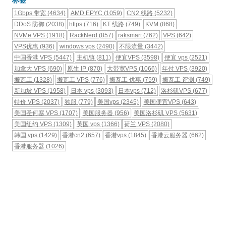
标签
1Gbps 带宽
(4634)
AMD EPYC
(1059)
CN2 线路
(5232)
DDoS 防御
(2038)
https
(716)
KT 线路
(749)
KVM
(868)
NVMe VPS
(1918)
RackNerd
(857)
raksmart
(762)
VPS
(642)
VPS优惠
(936)
windows vps
(2490)
不限流量
(3442)
中国香港 VPS
(5447)
主机镇
(811)
便宜VPS
(3598)
便宜 vps
(2521)
加拿大 VPS
(690)
原生 IP
(870)
大带宽VPS
(1066)
年付 VPS
(3920)
搬瓦工
(1328)
搬瓦工 VPS
(776)
搬瓦工 优惠
(759)
搬瓦工 评测
(749)
新加坡 VPS
(1958)
日本 vps
(3093)
日本vps
(712)
洛杉矶VPS
(677)
特价 VPS
(2037)
独服
(779)
美国vps
(2345)
美国便宜VPS
(643)
美国圣何塞 VPS
(1707)
美国服务器
(956)
美国洛杉矶 VPS
(5631)
美国纽约 VPS
(1309)
英国 vps
(1366)
荷兰 VPS
(2080)
韩国 vps
(1429)
香港cn2
(657)
香港vps
(1845)
香港云服务器
(662)
香港服务器
(1026)