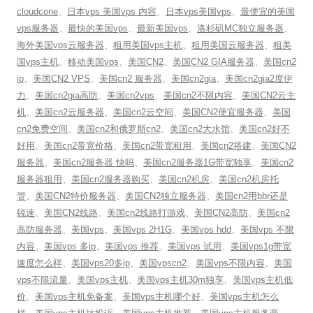
cloudcone
、
日本vps 美国vps 内容
、
日本vps美国vps
、
最便宜的美国
vps服务器
、
最快的美国vps
、
最新美国vps
、
洛杉矶MC独立服务器
、
海外美国vps云服务器
、
租用美国vps主机
、
租用美国云服务器
、
租美
国vps主机
、
移动美国vps
、
美国CN2
、
美国CN2 GIA服务器
、
美国cn2
ip
、
美国CN2 VPS
、
美国cn2 服务器
、
美国cn2gia
、
美国cn2gia2度伊
力
、
美国cn2gia高防
、
美国cn2vps
、
美国cn2不限内容
、
美国CN2云主
机
、
美国cn2云服务器
、
美国cn2云空间
、
美国CN2便宜服务器
、
美国
cn2免费空间
、
美国cn2和俄罗斯cn2
、
美国cn2大水馆
、
美国cn2好不
好用
、
美国cn2带宽价格
、
美国cn2带宽租用
、
美国cn2搭建
、
美国CN2
服务器
、
美国cn2服务器 快吗
、
美国cn2服务器1G带宽独享
、
美国cn2
服务器租用
、
美国cn2服务器购买
、
美国cn2机房
、
美国cn2机房托
管
、
美国CN2特价服务器
、
美国CN2独立服务器
、
美国cn2用bbr还是
锐速
、
美国CN2线路
、
美国cn2线路打游戏
、
美国CN2高防
、
美国cn2
高防服务器
、
美国vps
、
美国vps 2H1G
、
美国vps hdd
、
美国vps 不限
内容
、
美国vps 多ip
、
美国vps 推荐
、
美国vps 试用
、
美国vps1g带宽
速度怎么样
、
美国vps20多ip
、
美国vpscn2
、
美国vps不限内容
、
美国
vps不限流量
、
美国vps主机
、
美国vps主机30m独享
、
美国vps主机低
价
、
美国vps主机免备案
、
美国vps主机哪个好
、
美国vps主机怎么