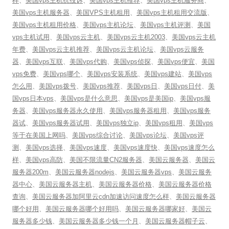
样
、
美国vps主机抗投诉
、
美国vps主机推荐
、
美国vps主机服务商
、
美国vps主机服务器
、
美国VPS主机租用
、
美国vps主机租用交流版
、
美国vps主机租用价格
、
美国vps主机论坛
、
美国vps主机评测
、
美国
vps主机试用
、
美国vps云主机
、
美国vps云主机2003
、
美国vps云主机
年费
、
美国vps云主机推荐
、
美国vps云主机论坛
、
美国vps云服务
器
、
美国vps互联
、
美国vps代购
、
美国vps侦探
、
美国vps便宜
、
美国
vps免费
、
美国vps哪个
、
美国vps安装系统
、
美国vps建站
、
美国vps
怎么用
、
美国vps拨号
、
美国vps推荐
、
美国vps日
、
美国vps日付
、
美
国vps日本vps
、
美国vps是什么意思
、
美国vps是美国ip
、
美国vps服
务器
、
美国vps服务器永久使用
、
美国vps服务器租用
、
美国vps服务
器试
、
美国vps服务器试用
、
美国vps独立ip
、
美国vps租用
、
美国vps
等于在美国上网吗
、
美国vps综合讨论
、
美国vps论坛
、
美国vps评
测
、
美国vps选择
、
美国vps速度
、
美国vps速度快
、
美国vps速度怎么
样
、
美国vps高防
、
美国不限流量CN2服务器
、
美国云服务器
、
美国云
服务器200m
、
美国云服务器nodejs
、
美国云服务器vps
、
美国云服务
器中心
、
美国云服务器主机
、
美国云服务器价格
、
美国云服务器价格
查询
、
美国云服务器加阿里云cdn加速访问速度怎么样
、
美国云服务器
哪个好用
、
美国云服务器哪个好用吗
、
美国云服务器哪家好
、
美国云
服务器多少钱
、
美国云服务器多少钱一个月
、
美国云服务器帽子云
、