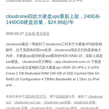
CloudCone 靠谱吗
、
年付 VPS
、
美国洛杉矶 VPS
标签。
cloudcone四款大硬盘vps重新上架，240GB-
1440GB硬盘容量，$24.99起/年
2025-02-27
主机佬
暂无留言
cloudcone最近一周收到了cloudcone三封关于大硬盘VPS的促销
邮件，位于美国洛杉矶mc机房，cloudcone现在主打的是多核大
内存，大硬盘vps提供的是ssd缓存的HDD RAID-10，实际上就是
sas硬盘。 cloudcone官方网站：app.cloudcone.com.cn 下面是
cloudcone这次促销的几款大硬盘vps VDAY-25-VPS-1 3 vCPU
Cores 2 GB Dedicated RAM 240 GB of SSD-Cached Disk On
RAID-10 Configuration 4 TB/Mo Bandwidth at 1 Gb/s 1x IPv4
and …
本条目发布于
2025年2月27日
。属于
优惠促销
分类，被贴了
cloudcone
sc2
、
cloudcone sc2 vps
、
cloudcone vps价格
、
cloudcone 价格
、
cloudcone 官网
、
cloudcone 年付
、
cloudcone 硬盘
、
cloudcone 蛇