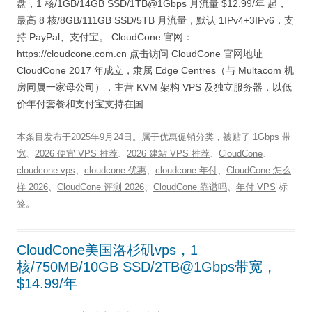
盘，1 核/1GB/14GB SSD/1TB@1Gbps 月流量 $12.99/年 起，
最高 8 核/8GB/111GB SSD/5TB 月流量，默认 1IPv4+3IPv6，支
持 PayPal、支付宝。 CloudCone 官网：
https://cloudcone.com.cn 点击访问 CloudCone 官网地址
CloudCone 2017 年成立，隶属 Edge Centres（与 Multacom 机
房同属一家母公司），主营 KVM 架构 VPS 及独立服务器，以低
价年付套餐和支付宝支持在国 …
本条目发布于
2025年9月24日
。属于
优惠促销
分类，被贴了
1Gbps 带
宽
、
2026 便宜 VPS 推荐
、
2026 建站 VPS 推荐
、
CloudCone
、
cloudcone vps
、
cloudcone 优惠
、
cloudcone 年付
、
CloudCone 怎么
样 2026
、
CloudCone 评测 2026
、
CloudCone 靠谱吗
、
年付 VPS
标
签。
CloudCone美国洛杉矶vps，1
核/750MB/10GB SSD/2TB@1Gbps带宽，
$14.99/年