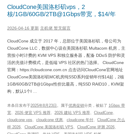
CloudCone美国洛杉矶vps，2
核/1GB/60GB/2TB@1Gbps带宽，$14/年
2026-04-16 更新
主机佬
暂无留言
CloudCone 成立于 2017 年，总部位于美国洛杉矶，母公司为
CloudCone LLC，数据中心设在美国洛杉矶 Multacom 机房，主
营按小时计费的 KVM VPS 和独立服务器，配备 DDoS 防护和灵
活的充值计费模式，是低端 VPS 社区的热门选择。 CloudCone
官网：https://cloudcone.com.cn 点击访问CloudCone官网地址
CloudCone美国洛杉矶MC机房纯SSD系列促销年付$14起，2核
1GB/60GB/2TB@1Gbps性价比最高，纯SSD RAID10，KVM架
构，默认1个I …
本条目发布于
2025年8月23日
。属于
优惠促销
分类，被贴了
1Gbps 带
宽
、
2026 便宜 VPS 推荐
、
2026 建站 VPS 推荐
、
CloudCone
、
cloudcone vps
、
cloudcone 优惠
、
cloudcone 年付
、
CloudCone 怎么
样 2026
、
CloudCone 美国洛杉矶 VPS
、
CloudCone 评测 2026
、