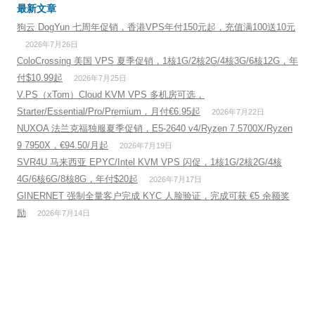
最新文章
狗云 DogYun 七周年促销，香港VPS年付150元起，充值满100送10元
2026年7月26日
ColoCrossing 美国 VPS 夏季促销，1核1G/2核2G/4核3G/6核12G，年
付$10.99起
2026年7月25日
V.PS（xTom）Cloud KVM VPS 多机房可选，
Starter/Essential/Pro/Premium，月付€6.95起
2026年7月22日
NUXOA 法兰克福独服夏季促销，E5-2640 v4/Ryzen 7 5700X/Ryzen
9 7950X，€94.50/月起
2026年7月19日
SVR4U 马来西亚 EPYC/Intel KVM VPS 闪促，1核1G/2核2G/4核
4G/6核6G/8核8G，年付$20起
2026年7月17日
GINERNET 强制全量客户完成 KYC 人脸验证，完成可获 €5 余额奖
励
2026年7月14日