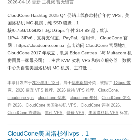
2026-04-16 更新
主机佬
暂无留言
CloudCone Hashtag 2025 Q4 促销上线多款特价年付 VPS，美
国洛杉矶 MC 机房，纯 SSD 磁盘，1
核/0.75G/10GB/2TB@1Gbps 年付 $14.99 起，默认
1IPv4+3IPv6，支持支付宝、PayPal、信用卡。 CloudCone 官
网：https://cloudcone.com.cn 点击访问 CloudCone 官网地址
CloudCone 2017 年成立，隶属 Edge Centres（与 Multacom 机
房同属一家母公司），主营 KVM 架构 VPS 和独立服务器，数据
中心为自营美国洛杉矶 MC 机房。主打低 …
本条目发布于
2025年9月13日
。属于
优惠促销
分类，被贴了
1Gbps 带
宽
、
2026 便宜 VPS 推荐
、
2026 建站 VPS 推荐
、
CloudCone
、
cloudcone vps
、
cloudcone 优惠
、
cloudcone 年付
、
CloudCone 怎么
样 2026
、
CloudCone 美国洛杉矶 VPS
、
CloudCone 评测 2026
、
CloudCone 靠谱吗
、
年付 VPS
、
特价 VPS
、
美国洛杉矶 VPS
标签。
CloudCone美国洛杉矶vps，1