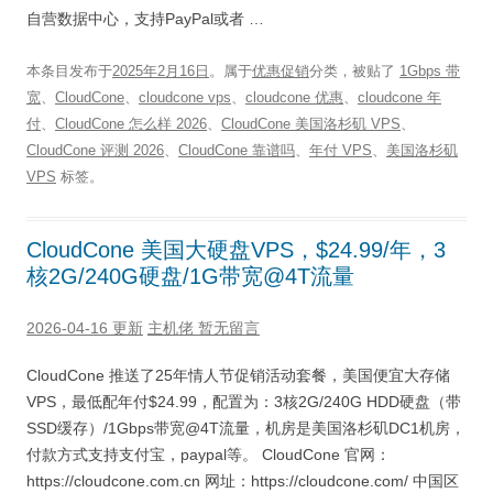
自营数据中心，支持PayPal或者 …
本条目发布于
2025年2月16日
。属于
优惠促销
分类，被贴了
1Gbps 带
宽
、
CloudCone
、
cloudcone vps
、
cloudcone 优惠
、
cloudcone 年
付
、
CloudCone 怎么样 2026
、
CloudCone 美国洛杉矶 VPS
、
CloudCone 评测 2026
、
CloudCone 靠谱吗
、
年付 VPS
、
美国洛杉矶
VPS
标签。
CloudCone 美国大硬盘VPS，$24.99/年，3
核2G/240G硬盘/1G带宽@4T流量
2026-04-16 更新
主机佬
暂无留言
CloudCone 推送了25年情人节促销活动套餐，美国便宜大存储
VPS，最低配年付$24.99，配置为：3核2G/240G HDD硬盘（带
SSD缓存）/1Gbps带宽@4T流量，机房是美国洛杉矶DC1机房，
付款方式支持支付宝，paypal等。 CloudCone 官网：
https://cloudcone.com.cn 网址：https://cloudcone.com/ 中国区