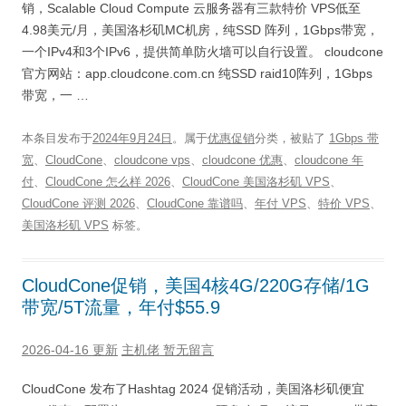
销，Scalable Cloud Compute 云服务器有三款特价 VPS低至
4.98美元/月，美国洛杉矶MC机房，纯SSD 阵列，1Gbps带宽，
一个IPv4和3个IPv6，提供简单防火墙可以自行设置。 cloudcone
官方网站：app.cloudcone.com.cn 纯SSD raid10阵列，1Gbps
带宽，一 …
本条目发布于
2024年9月24日
。属于
优惠促销
分类，被贴了
1Gbps 带
宽
、
CloudCone
、
cloudcone vps
、
cloudcone 优惠
、
cloudcone 年
付
、
CloudCone 怎么样 2026
、
CloudCone 美国洛杉矶 VPS
、
CloudCone 评测 2026
、
CloudCone 靠谱吗
、
年付 VPS
、
特价 VPS
、
美国洛杉矶 VPS
标签。
CloudCone促销，美国4核4G/220G存储/1G
带宽/5T流量，年付$55.9
2026-04-16 更新
主机佬
暂无留言
CloudCone 发布了Hashtag 2024 促销活动，美国洛杉矶便宜