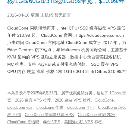
核/1GB/60GB/3TB@1Gbps带宽，$10.99/年
2026-04-16 更新
主机佬
暂无留言
CloudCone 闪购活动再开，Intel CPU+SSD 缓存磁盘 VPS 最低
年付 $10.99 起。 CloudCone 官网：https://cloudcone.com.cn
点击访问 CloudCone 官网地址 CloudCone 成立于 2017 年，为
Edge Centres 旗下站点，与 Multacom 机房同母公司，主营基于
KVM 架构的 VPS 及独立服务器，数据中心为自营美国洛杉矶
MC 机房。支持 PayPal 或支付宝充值付款。 SSD 缓存 VPS
CPU 内存 硬盘 流量 价格 1核 1GB 60GB 3TB/1Gbps $10.99/年
…
本条目发布于
2025年8月31日
。属于
优惠促销
分类，被贴了
1Gbps 带
宽
、
2026 便宜 VPS 推荐
、
2026 建站 VPS 推荐
、
CloudCone
、
cloudcone vps
、
cloudcone 优惠
、
cloudcone 年付
、
CloudCone 怎么
样 2026
、
CloudCone 美国洛杉矶 VPS
、
CloudCone 评测 2026
、
CloudCone 靠谱吗
、
年付 VPS
、
美国洛杉矶 VPS
标签。