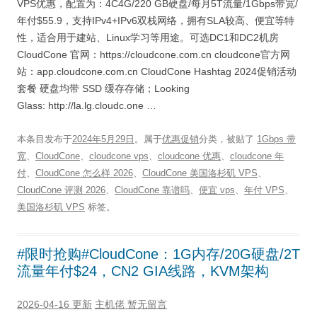
VPS优惠，配置为：4C4G/220 GB硬盘/每月5T流量/1Gbps带宽/
年付$55.9，支持IPv4+IPv6双栈网络，拥有SLA较高、便宜等特
性，适合用于建站、Linux学习等用途。可选DC1和DC2机房
CloudCone 官网：https://cloudcone.com.cn cloudcone官方网
站：app.cloudcone.com.cn CloudCone Hashtag 2024促销活动
套餐 硬盘均带 SSD 缓存存储；Looking
Glass: http://la.lg.cloudc.one …
本条目发布于
2024年5月29日
。属于
优惠促销
分类，被贴了
1Gbps 带
宽
、
CloudCone
、
cloudcone vps
、
cloudcone 优惠
、
cloudcone 年
付
、
CloudCone 怎么样 2026
、
CloudCone 美国洛杉矶 VPS
、
CloudCone 评测 2026
、
CloudCone 靠谱吗
、
便宜 vps
、
年付 VPS
、
美国洛杉矶 VPS
标签。
#限时抢购#CloudCone：1G内存/20G硬盘/2T
流量年付$24，CN2 GIA线路，KVM架构
2026-04-16 更新
主机佬
暂无留言