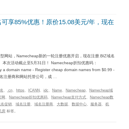
域名可享85%优惠！原价15.08美元/年，现在
型网站，Namecheap新的一轮注册优惠开启，现在注册.BIZ域名
年。本次活动截止至5月31日！ Namecheap折扣优惠码：
ain name - Register cheap domain names from $0.99 -
国外域名注册商和网站托管公司，成 …
域名
、
.cn
、
https
、
ICANN
、
idc
、
Name
、
Namecheap
、
Namecheap域
p官网
、
Namecheap折扣优惠码
、
Namecheap支付方式
、
Namecheap数
域名促销
、
域名注册
、
域名注册商
、
大数据
、
数据中心
、
服务器
、
机
机房
标签。