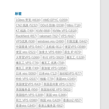
标签
1Gbps 带宽
(4634)
AMD EPYC
(1059)
CN2 线路
(5232)
DDoS 防御
(2038)
https
(716)
KT 线路
(749)
KVM
(868)
NVMe VPS
(1918)
RackNerd
(857)
raksmart
(762)
VPS
(642)
VPS优惠
(936)
windows vps
(2490)
不限流量
(3442)
中国香港 VPS
(5447)
主机镇
(811)
便宜VPS
(3598)
便宜 vps
(2521)
加拿大 VPS
(690)
原生 IP
(870)
大带宽VPS
(1066)
年付 VPS
(3920)
搬瓦工
(1328)
搬瓦工 VPS
(776)
搬瓦工 优惠
(759)
搬瓦工 评测
(749)
新加坡 VPS
(1958)
日本 vps
(3093)
日本vps
(712)
洛杉矶VPS
(677)
特价 VPS
(2037)
独服
(779)
美国vps
(2345)
美国便宜VPS
(643)
美国圣何塞 VPS
(1707)
美国服务器
(956)
美国洛杉矶 VPS
(5631)
美国纽约 VPS
(1309)
英国 vps
(1366)
荷兰 VPS
(2080)
韩国 vps
(1429)
香港cn2
(657)
香港vps
(1845)
香港云服务器
(662)