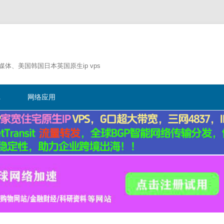
流媒体、美国韩国日本英国原生ip vps
跳
至
记
网络应用
正
文