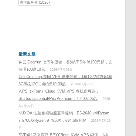
香港服务器
(1026)
最新文章
狗云 DogYun 七周年促销，香港VPS年付150元起，充
值满100送10元
2026年7月26日
ColoCrossing 美国 VPS 夏季促销，1核1G/2核2G/4核
3G/6核12G，年付$10.99起
2026年7月25日
V.PS（xTom）Cloud KVM VPS 多机房可选，
Starter/Essential/Pro/Premium，月付€6.95起
2026
年7月22日
NUXOA 法兰克福独服夏季促销，E5-2640 v4/Ryzen
7 5700X/Ryzen 9 7950X，€94.50/月起
2026年7月19
日
SVR4U 马来西亚 EPYC/Intel KVM VPS 闪促，1核