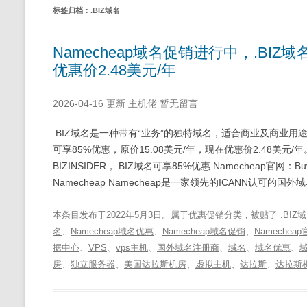
标签归档：
.BIZ域名
Namecheap域名促销进行中，.BIZ
优惠价2.48美元/年
2026-04-16 更新
主机佬
暂无留言
.BIZ域名是一种带有“业务”的独特域名，适合商业及商业用途
可享85%优惠，原价15.08美元/年，现在优惠价2.48美元/
BIZINSIDER，.BIZ域名可享85%优惠 Namecheap官网：Buy a dom
Namecheap Namecheap是一家领先的ICANN认可的
本条目发布于
2022年5月3日
。属于
优惠促销
分类，被贴了
.BIZ
名
、
Namecheap域名优惠
、
Namecheap域名促销
、
Namechea
据中心
、
VPS
、
vps主机
、
国外域名注册商
、
域名
、
域名优惠
、
房
、
独立服务器
、
美国达拉斯机房
、
虚拟主机
、
达拉斯
、
达拉斯