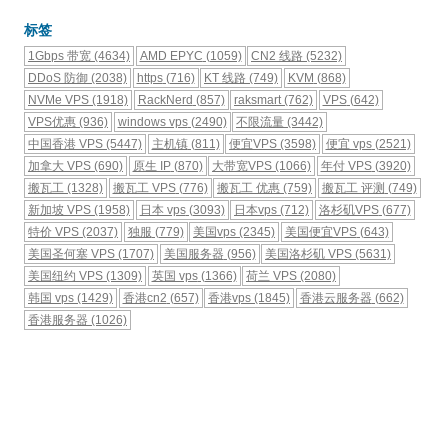
标签
1Gbps 带宽
(4634)
AMD EPYC
(1059)
CN2 线路
(5232)
DDoS 防御
(2038)
https
(716)
KT 线路
(749)
KVM
(868)
NVMe VPS
(1918)
RackNerd
(857)
raksmart
(762)
VPS
(642)
VPS优惠
(936)
windows vps
(2490)
不限流量
(3442)
中国香港 VPS
(5447)
主机镇
(811)
便宜VPS
(3598)
便宜 vps
(2521)
加拿大 VPS
(690)
原生 IP
(870)
大带宽VPS
(1066)
年付 VPS
(3920)
搬瓦工
(1328)
搬瓦工 VPS
(776)
搬瓦工 优惠
(759)
搬瓦工 评测
(749)
新加坡 VPS
(1958)
日本 vps
(3093)
日本vps
(712)
洛杉矶VPS
(677)
特价 VPS
(2037)
独服
(779)
美国vps
(2345)
美国便宜VPS
(643)
美国圣何塞 VPS
(1707)
美国服务器
(956)
美国洛杉矶 VPS
(5631)
美国纽约 VPS
(1309)
英国 vps
(1366)
荷兰 VPS
(2080)
韩国 vps
(1429)
香港cn2
(657)
香港vps
(1845)
香港云服务器
(662)
香港服务器
(1026)