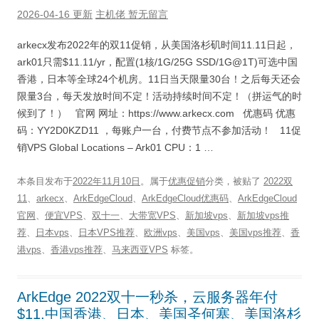
2026-04-16 更新
主机佬
暂无留言
arkecx发布2022年的双11促销，从美国洛杉矶时间11.11日起，
ark01只需$11.11/yr，配置(1核/1G/25G SSD/1G@1T)可选中国
香港，日本等全球24个机房。11日当天限量30台！之后每天还会
限量3台，每天发放时间不定！活动持续时间不定！（拼运气的时
候到了！） 官网 网址：https://www.arkecx.com 优惠码 优惠
码：YY2D0KZD11 ，每账户一台，付费节点不参加活动！ 11促
销VPS Global Locations – Ark01 CPU：1 …
本条目发布于
2022年11月10日
。属于
优惠促销
分类，被贴了
2022双
11
、
arkecx
、
ArkEdgeCloud
、
ArkEdgeCloud优惠码
、
ArkEdgeCloud
官网
、
便宜VPS
、
双十一
、
大带宽VPS
、
新加坡vps
、
新加坡vps推
荐
、
日本vps
、
日本VPS推荐
、
欧洲vps
、
美国vps
、
美国vps推荐
、
香
港vps
、
香港vps推荐
、
马来西亚VPS
标签。
ArkEdge 2022双十一秒杀，云服务器年付
$11,中国香港、日本、美国圣何塞、美国洛杉