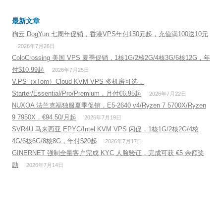
最新文章
狗云 DogYun 七周年促销，香港VPS年付150元起，充值满100送10元
2026年7月26日
ColoCrossing 美国 VPS 夏季促销，1核1G/2核2G/4核3G/6核12G，年
付$10.99起
2026年7月25日
V.PS（xTom）Cloud KVM VPS 多机房可选，
Starter/Essential/Pro/Premium，月付€6.95起
2026年7月22日
NUXOA 法兰克福独服夏季促销，E5-2640 v4/Ryzen 7 5700X/Ryzen
9 7950X，€94.50/月起
2026年7月19日
SVR4U 马来西亚 EPYC/Intel KVM VPS 闪促，1核1G/2核2G/4核
4G/6核6G/8核8G，年付$20起
2026年7月17日
GINERNET 强制全量客户完成 KYC 人脸验证，完成可获 €5 余额奖
励
2026年7月14日