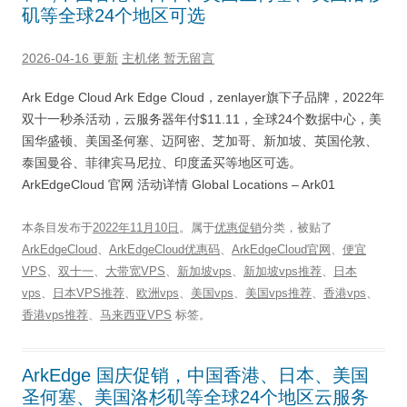
矶等全球24个地区可选
2026-04-16 更新
主机佬
暂无留言
Ark Edge Cloud Ark Edge Cloud，zenlayer旗下子品牌，2022年
双十一秒杀活动，云服务器年付$11.11，全球24个数据中心，美
国华盛顿、美国圣何塞、迈阿密、芝加哥、新加坡、英国伦敦、
泰国曼谷、菲律宾马尼拉、印度孟买等地区可选。
ArkEdgeCloud 官网 活动详情 Global Locations – Ark01
本条目发布于
2022年11月10日
。属于
优惠促销
分类，被贴了
ArkEdgeCloud
、
ArkEdgeCloud优惠码
、
ArkEdgeCloud官网
、
便宜
VPS
、
双十一
、
大带宽VPS
、
新加坡vps
、
新加坡vps推荐
、
日本
vps
、
日本VPS推荐
、
欧洲vps
、
美国vps
、
美国vps推荐
、
香港vps
、
香港vps推荐
、
马来西亚VPS
标签。
ArkEdge 国庆促销，中国香港、日本、美国
圣何塞、美国洛杉矶等全球24个地区云服务