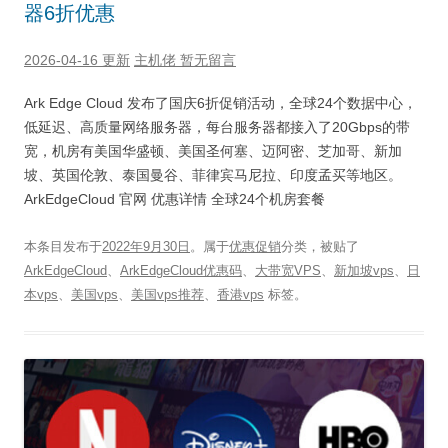
器6折优惠
2026-04-16 更新
主机佬
暂无留言
Ark Edge Cloud 发布了国庆6折促销活动，全球24个数据中心，
低延迟、高质量网络服务器，每台服务器都接入了20Gbps的带
宽，机房有美国华盛顿、美国圣何塞、迈阿密、芝加哥、新加
坡、英国伦敦、泰国曼谷、菲律宾马尼拉、印度孟买等地区。
ArkEdgeCloud 官网 优惠详情 全球24个机房套餐
本条目发布于
2022年9月30日
。属于
优惠促销
分类，被贴了
ArkEdgeCloud
、
ArkEdgeCloud优惠码
、
大带宽VPS
、
新加坡vps
、
日
本vps
、
美国vps
、
美国vps推荐
、
香港vps
标签。