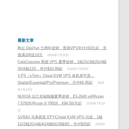
最新文章
狗云 DogYun 七周年促销，香港VPS年付150元起，充
值满100送10元
2026年7月26日
ColoCrossing 美国 VPS 夏季促销，1核1G/2核2G/4核
3G/6核12G，年付$10.99起
2026年7月25日
V.PS（xTom）Cloud KVM VPS 多机房可选，
Starter/Essential/Pro/Premium，月付€6.95起
2026
年7月22日
NUXOA 法兰克福独服夏季促销，E5-2640 v4/Ryzen
7 5700X/Ryzen 9 7950X，€94.50/月起
2026年7月19
日
SVR4U 马来西亚 EPYC/Intel KVM VPS 闪促，1核
1G/2核2G/4核4G/6核6G/8核8G，年付$20起
2026年