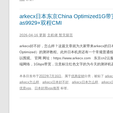
arkecx日本东京China Optimized
as9929+双程CMI
2026-04-16 更新
主机佬
暂无留言
arkecx好不好，怎么样？这篇文章就为大家带来arkecx的日本东
Optimized）的测评教程。此外日本机房还有一个常规普通线路了（
以围观。 官网 网址：https://www.arkecx.com 东京cn2云服
端网络，1Gbps带宽，注意标注红色文字的为今天的测评机
本条目发布于
2022年7月16日
。属于
优惠促销
分类，被贴了
arke
arkecx怎么样
、
arkecx日本好不好
、
arkecx日本怎么样
、
arkec
优质vps
、
日本好用vps推荐
标签。