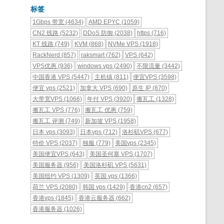
标签
1Gbps 带宽
(4634)
AMD EPYC
(1059)
CN2 线路
(5232)
DDoS 防御
(2038)
https
(716)
KT 线路
(749)
KVM
(868)
NVMe VPS
(1918)
RackNerd
(857)
raksmart
(762)
VPS
(642)
VPS优惠
(936)
windows vps
(2490)
不限流量
(3442)
中国香港 VPS
(5447)
主机镇
(811)
便宜VPS
(3598)
便宜 vps
(2521)
加拿大 VPS
(690)
原生 IP
(870)
大带宽VPS
(1066)
年付 VPS
(3920)
搬瓦工
(1328)
搬瓦工 VPS
(776)
搬瓦工 优惠
(759)
搬瓦工 评测
(749)
新加坡 VPS
(1958)
日本 vps
(3093)
日本vps
(712)
洛杉矶VPS
(677)
特价 VPS
(2037)
独服
(779)
美国vps
(2345)
美国便宜VPS
(643)
美国圣何塞 VPS
(1707)
美国服务器
(956)
美国洛杉矶 VPS
(5631)
美国纽约 VPS
(1309)
英国 vps
(1366)
荷兰 VPS
(2080)
韩国 vps
(1429)
香港cn2
(657)
香港vps
(1845)
香港云服务器
(662)
香港服务器
(1026)