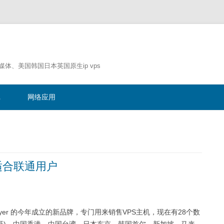
流媒体、美国韩国日本英国原生ip vps
跳
至
记
网络应用
正
文
，适合联通用户
nlayer 的今年成立的新品牌，专门用来销售VPS主机，现在有28个数