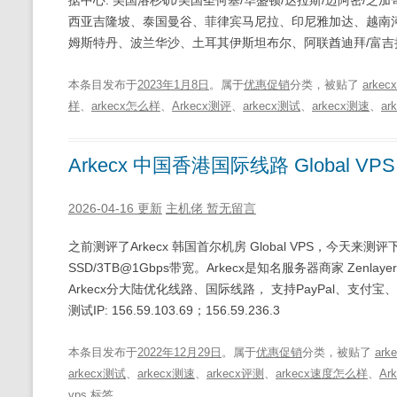
据中心: 美国洛杉矶/美国圣何塞/华盛顿/达拉斯/迈阿密/
西亚吉隆坡、泰国曼谷、菲律宾马尼拉、印尼雅加达、越南河
姆斯特丹、波兰华沙、土耳其伊斯坦布尔、阿联酋迪拜/富吉
本条目发布于
2023年1月8日
。属于
优惠促销
分类，被贴了
arkecx
样
、
arkecx怎么样
、
Arkecx测评
、
arkecx测试
、
arkecx测速
、
ar
Arkecx 中国香港国际线路 Global 
2026-04-16 更新
主机佬
暂无留言
之前测评了Arkecx 韩国首尔机房 Global VPS，今天来测评下
SSD/3TB@1Gbps带宽。Arkecx是知名服务器商家 Zenlay
Arkecx分大陆优化线路、国际线路， 支持PayPal、
测试IP: 156.59.103.69；156.59.236.3
本条目发布于
2022年12月29日
。属于
优惠促销
分类，被贴了
ark
arkecx测试
、
arkecx测速
、
arkecx评测
、
arkecx速度怎么样
、
Ar
vps
标签。