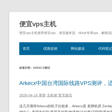
便宜vps主机
便宜vps主机推荐便宜vps，便宜服务器、tiktok专用vps、解锁
首页
优惠促销
网站建设
代码笔
标签归档：
ARKECX测试
Arkecx中国台湾国际线路VPS测评
2026-04-16 更新
主机佬
暂无留言
这几天测评Arkecx的机子比较多，Arkecx是 老牌机房 Ze