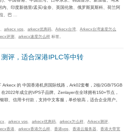
芝加哥)、中国香港、中国台湾、日本东京、韩国首尔、新加坡、马来
内、印度新德里/孟买/金奈、英国伦敦、俄罗斯莫斯科、荷兰阿
拉、巴 …
、
arkecx vps
、
arkecx优惠码
、
Arkecx台湾
、
Arkecx台湾速度怎么
kecx评测
、
arkecx速度怎么样
标签。
VPS 测评，适合深港IPLC等中转
 Arkecx 的 中国香港机房国际线路，Ark02套餐，2核/2GB/75GB
er 在2022年成立的VPS子品牌。Zenlayer在全球拥有150+节点，
支付宝、银联、信用卡付款，支持中文客服，单价较高，适合企业用户。
ecx
、
arkecx vps
、
arkecx优惠码
、
arkecx怎么样
、
Arkecx测评
、
kecx香港
、
arkecx香港怎么样
、
香港vps
、
香港云服务器
、
香港大带宽