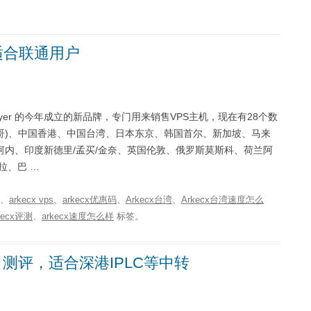
，适合联通用户
nlayer 的今年成立的新品牌，专门用来销售VPS主机，现在有28个数
芝加哥)、中国香港、中国台湾、日本东京、韩国首尔、新加坡、马来
内、印度新德里/孟买/金奈、英国伦敦、俄罗斯莫斯科、荷兰阿
拉、巴 …
、
arkecx vps
、
arkecx优惠码
、
Arkecx台湾
、
Arkecx台湾速度怎么
kecx评测
、
arkecx速度怎么样
标签。
VPS 测评，适合深港IPLC等中转