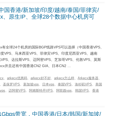
中国香港/新加坡/印度/越南/泰国/菲律宾/
flix、原生IP、全球28个数据中心机房可
rkecx有全球24个机房的国际BGP线路VPS可以选择（中国香港VPS、
印度VPS、马来西亚VPS、菲律宾VPS、印度尼西亚VPS、越南
VPS、达拉斯VPS、迈阿密VPS、芝加哥VPS、伦敦VPS、莫斯
cx并且还有中国香港CN2 GIA、日本CN2 …
ecx
、
arkecx优惠码
、
arkecx好不好
、
arkecx怎么样
、
Arkecx服务器
、
、
圣保罗VPS
、
新加坡vps
、
日本vps
、
泰国VPS
、
洛杉矶VPS
、
美国
ps
、
迈阿密VPS
、
阿姆斯特丹VPS
、
阿联酋vps
、
韩国VPS
、
香港
1Gbps带宽，中国香港/日本/韩国/新加坡/