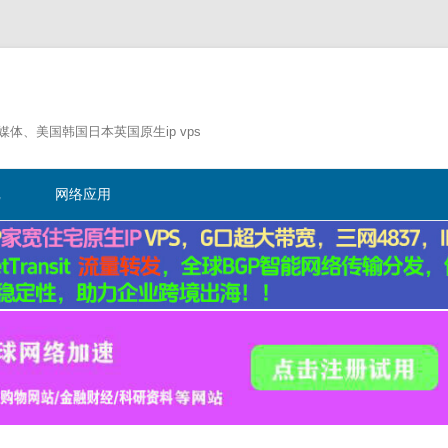
流媒体、美国韩国日本英国原生ip vps
跳
至
记
网络应用
正
文