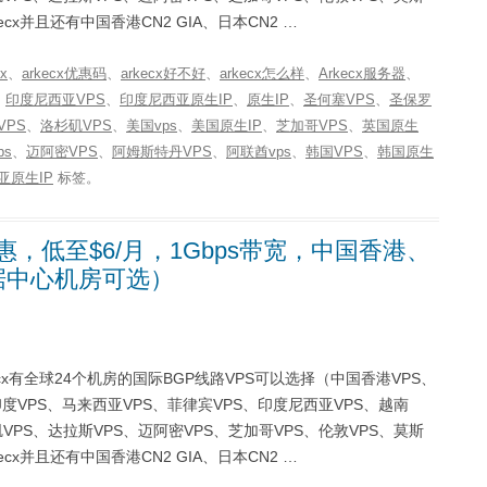
cx并且还有中国香港CN2 GIA、日本CN2 …
cx
、
arkecx优惠码
、
arkecx好不好
、
arkecx怎么样
、
Arkecx服务器
、
、
印度尼西亚VPS
、
印度尼西亚原生IP
、
原生IP
、
圣何塞VPS
、
圣保罗
VPS
、
洛杉矶VPS
、
美国vps
、
美国原生IP
、
芝加哥VPS
、
英国原生
ps
、
迈阿密VPS
、
阿姆斯特丹VPS
、
阿联酋vps
、
韩国VPS
、
韩国原生
亚原生IP
标签。
惠，低至$6/月，1Gbps带宽，中国香港、
据中心机房可选）
rkecx有全球24个机房的国际BGP线路VPS可以选择（中国香港VPS、
印度VPS、马来西亚VPS、菲律宾VPS、印度尼西亚VPS、越南
VPS、达拉斯VPS、迈阿密VPS、芝加哥VPS、伦敦VPS、莫斯
cx并且还有中国香港CN2 GIA、日本CN2 …