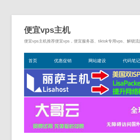
便宜vps主机
便宜vps主机推荐便宜vps，便宜服务器、tiktok专用vps、解锁
首页
优惠促销
网站建设
代码笔