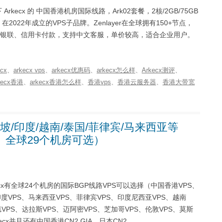
 Arkecx 的 中国香港机房国际线路，Ark02套餐，2核/2GB/75GB
er 在2022年成立的VPS子品牌。Zenlayer在全球拥有150+节点，
支付宝、银联、信用卡付款，支持中文客服，单价较高，适合企业用户。
ecx
、
arkecx vps
、
arkecx优惠码
、
arkecx怎么样
、
Arkecx测评
、
kecx香港
、
arkecx香港怎么样
、
香港vps
、
香港云服务器
、
香港大带宽
加坡/印度/越南/泰国/菲律宾/马来西亚等
生IP、全球29个机房可选）
rkecx有全球24个机房的国际BGP线路VPS可以选择（中国香港VPS、
印度VPS、马来西亚VPS、菲律宾VPS、印度尼西亚VPS、越南
VPS、达拉斯VPS、迈阿密VPS、芝加哥VPS、伦敦VPS、莫斯
cx并且还有中国香港CN2 GIA、日本CN2 …