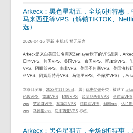
Arkecx：黑色星期五，全场6折特惠，
马来西亚等VPS（解锁TIKTOK、Net
选）
2026-04-16 更新
主机佬
暂无留言
Arkecx是来自美国知名商家Zenlayer旗下的VPS品牌，A
日本VPS、韩国VPS、美国VPS、泰国VPS、新加坡VPS、
VPS、阿联酋VPS、南非VPS、美国圣何塞VPS、美国洛杉矶
科VPS、阿姆斯特丹VPS、马德里VPS、圣保罗VPS），Arke
本条目发布于
2022年11月26日
。属于
优惠促销
分类，被贴了
ark
伦敦VPS
、
南非VPS
、
印度VPS
、
印度尼西亚VPS
、
圣何塞VPS
vps
、
芝加哥VPS
、
莫斯科VPS
、
菲律宾VPS
、
越南vps
、
达拉斯v
vps
、
马德里vps
、
马来西亚VPS
标签。
Arkecx：黑色星期五，全场6折特惠，