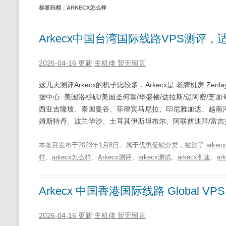
标签归档：
ARKECX怎么样
Arkecx中国台湾国际线路VPS测评
2026-04-16 更新
主机佬
暂无留言
这几天测评Arkecx的机子比较多，Arkecx是 老牌机房 Ze
据中心: 美国洛杉矶/美国圣何塞/华盛顿/达拉斯/迈阿密/
西亚吉隆坡、泰国曼谷、菲律宾马尼拉、印尼雅加达、越南河
姆斯特丹、波兰华沙、土耳其伊斯坦布尔、阿联酋迪拜/富吉
本条目发布于
2023年1月8日
。属于
优惠促销
分类，被贴了
arkecx
样
、
arkecx怎么样
、
Arkecx测评
、
arkecx测试
、
arkecx测速
、
ar
Arkecx 中国香港国际线路 Global 
2026-04-16 更新
主机佬
暂无留言