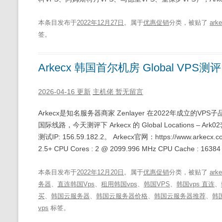
本条目发布于
2022年12月27日
。属于
优惠促销
分类，被贴了
ark
签。
Arkecx 韩国首尔机房 Global VPS测评
2026-04-16 更新
主机佬
暂无留言
Arkecx是知名服务器商家 Zenlayer 在2022年成立的VPS
国际线路，今天测评下 Arkecx 的 Global Locations – 
测试IP: 156.59.182.2。 Arkecx官网：https://www.arkecx
2.5+ CPU Cores : 2 @ 2099.996 MHz CPU Cache : 16384 
本条目发布于
2022年12月20日
。属于
优惠促销
分类，被贴了
ark
务器
、
直连韩国Vps
、
租用韩国vps
、
韩国VPS
、
韩国vps 直连
、
买
、
韩国云服务器
、
韩国云服务器价格
、
韩国云服务器推荐
、
韩
vps
标签。