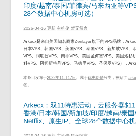
印度/越南/泰国/菲律宾/马来西亚等VPS（
28个数据中心机房可选）
2026-04-16 更新
主机佬
暂无留言
Arkecx是来自美国知名商家Zenlayer旗下的VPS品牌，A
日本VPS、韩国VPS、美国VPS、泰国VPS、新加坡VPS、
VPS、阿联酋VPS、南非VPS、美国圣何塞VPS、美国洛杉矶
科VPS、阿姆斯特丹VPS、马德里VPS、圣保罗VPS），Arke
本条目发布于
2022年11月17日
。属于
优惠促销
分类，被贴了
ark
签。
Arkecx：双11特惠活动，云服务器$1
香港/日本/韩国/新加坡/印度/越南/泰国
Netflix、原生IP、全球28个数据中
2026-04-16 更新
主机佬
暂无留言