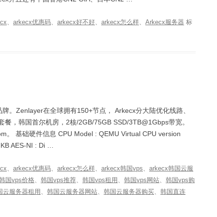
ecx
、
arkecx优惠码
、
arkecx好不好
、
arkecx怎么样
、
Arkecx服务器
标
子品牌。Zenlayer在全球拥有150+节点， Arkecx分大陆优化线路、
Ark02套餐，韩国首尔机房，2核/2GB/75GB SSD/3TB@1Gbps带宽。
.com。 基础硬件信息 CPU Model : QEMU Virtual CPU version
KB AES-NI : Di …
ecx
、
arkecx优惠码
、
arkecx怎么样
、
arkecx韩国vps
、
arkecx韩国云服
韩国vps价格
、
韩国vps推荐
、
韩国vps租用
、
韩国vps网站
、
韩国vps购
国云服务器租用
、
韩国云服务器网站
、
韩国云服务器购买
、
韩国直连