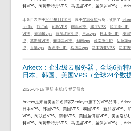
科VPS、阿姆斯特丹VPS、马德里VPS、圣保罗VPS），Arke
本条目发布于
2022年11月9日
。属于
优惠促销
分类，被贴了
arke
netflix
、
TikTok
、
伦敦VPS
、
南非VPS
、
印度VPS
、
印度原生IP
VPS
、
新加坡vps
、
新加坡原生IP
、
日本vps
、
日本原生IP
、
泰国
IP
、
莫斯科VPS
、
菲律宾VPS
、
越南vps
、
越南原生IP
、
达拉斯v
IP
、
香港vps
、
香港原生IP
、
马德里vps
、
马来西亚VPS
、
马来西
Arkecx：企业级云服务器，全场6折特
日本、韩国、美国VPS（全球24个数
2026-04-16 更新
主机佬
暂无留言
Arkecx是来自美国知名商家Zenlayer旗下的VPS品牌，A
日本VPS、韩国VPS、美国VPS、泰国VPS、新加坡VPS、
VPS、阿联酋VPS、南非VPS、美国圣何塞VPS、美国洛杉矶
科VPS、阿姆斯特丹VPS、马德里VPS、圣保罗VPS），Arke