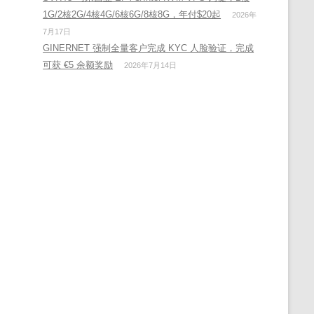
1G/2核2G/4核4G/6核6G/8核8G，年付$20起
2026年
7月17日
GINERNET 强制全量客户完成 KYC 人脸验证，完成
可获 €5 余额奖励
2026年7月14日