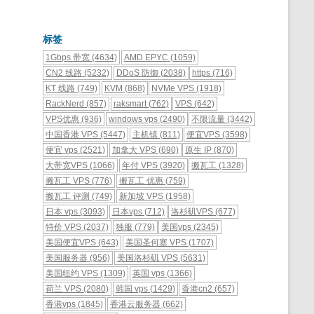
标签
1Gbps 带宽
(4634)
AMD EPYC
(1059)
CN2 线路
(5232)
DDoS 防御
(2038)
https
(716)
KT 线路
(749)
KVM
(868)
NVMe VPS
(1918)
RackNerd
(857)
raksmart
(762)
VPS
(642)
VPS优惠
(936)
windows vps
(2490)
不限流量
(3442)
中国香港 VPS
(5447)
主机镇
(811)
便宜VPS
(3598)
便宜 vps
(2521)
加拿大 VPS
(690)
原生 IP
(870)
大带宽VPS
(1066)
年付 VPS
(3920)
搬瓦工
(1328)
搬瓦工 VPS
(776)
搬瓦工 优惠
(759)
搬瓦工 评测
(749)
新加坡 VPS
(1958)
日本 vps
(3093)
日本vps
(712)
洛杉矶VPS
(677)
特价 VPS
(2037)
独服
(779)
美国vps
(2345)
美国便宜VPS
(643)
美国圣何塞 VPS
(1707)
美国服务器
(956)
美国洛杉矶 VPS
(5631)
美国纽约 VPS
(1309)
英国 vps
(1366)
荷兰 VPS
(2080)
韩国 vps
(1429)
香港cn2
(657)
香港vps
(1845)
香港云服务器
(662)