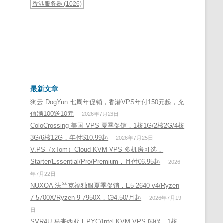
香港服务器
(1026)
最新文章
狗云 DogYun 七周年促销，香港VPS年付150元起，充
值满100送10元
2026年7月26日
ColoCrossing 美国 VPS 夏季促销，1核1G/2核2G/4核
3G/6核12G，年付$10.99起
2026年7月25日
V.PS（xTom）Cloud KVM VPS 多机房可选，
Starter/Essential/Pro/Premium，月付€6.95起
2026
年7月22日
NUXOA 法兰克福独服夏季促销，E5-2640 v4/Ryzen
7 5700X/Ryzen 9 7950X，€94.50/月起
2026年7月19
日
SVR4U 马来西亚 EPYC/Intel KVM VPS 闪促，1核