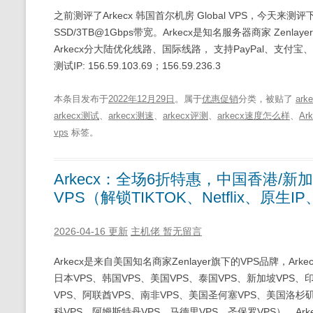
之前测评了Arkecx 韩国首尔机房 Global VPS，今天来测评下
SSD/3TB@1Gbps带宽。Arkecx是知名服务器商家 Zenlay
Arkecx分大陆优化线路、国际线路， 支持PayPal、
测试IP: 156.59.103.69；156.59.236.3
本条目发布于
2022年12月29日
。属于
优惠促销
分类，被贴了
ark
arkecx测试
、
arkecx测速
、
arkecx评测
、
arkecx速度怎么样
、
Ar
vps
标签。
Arkecx：全场6折特惠，中国香港/新
VPS（解锁TIKTOK、Netflix、原
2026-04-16 更新
主机佬
暂无留言
Arkecx是来自美国知名商家Zenlayer旗下的VPS品牌，A
日本VPS、韩国VPS、美国VPS、泰国VPS、新加坡VPS、
VPS、阿联酋VPS、南非VPS、美国圣何塞VPS、美国洛杉矶
科VPS、阿姆斯特丹VPS、马德里VPS、圣保罗VPS），Arke