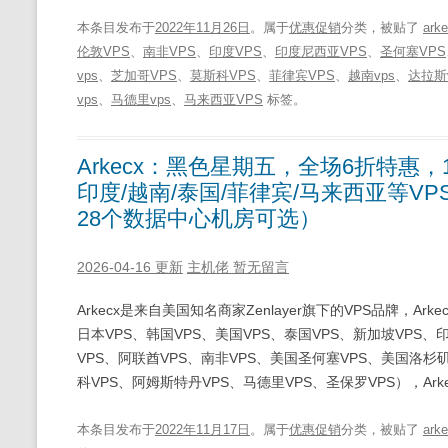
本条目发布于
2022年11月26日
。属于
优惠促销
分类，被贴了
ark
伦敦VPS
、
南非VPS
、
印度VPS
、
印度尼西亚VPS
、
圣何塞VPS
vps
、
芝加哥VPS
、
莫斯科VPS
、
菲律宾VPS
、
越南vps
、
达拉斯v
vps
、
马德里vps
、
马来西亚VPS
标签。
Arkecx：黑色星期五，全场6折特惠，
印度/越南/泰国/菲律宾/马来西亚等VPS（
28个数据中心机房可选）
2026-04-16 更新
主机佬
暂无留言
Arkecx是来自美国知名商家Zenlayer旗下的VPS品牌，A
日本VPS、韩国VPS、美国VPS、泰国VPS、新加坡VPS、
VPS、阿联酋VPS、南非VPS、美国圣何塞VPS、美国洛杉矶
科VPS、阿姆斯特丹VPS、马德里VPS、圣保罗VPS），Arke
本条目发布于
2022年11月17日
。属于
优惠促销
分类，被贴了
ark