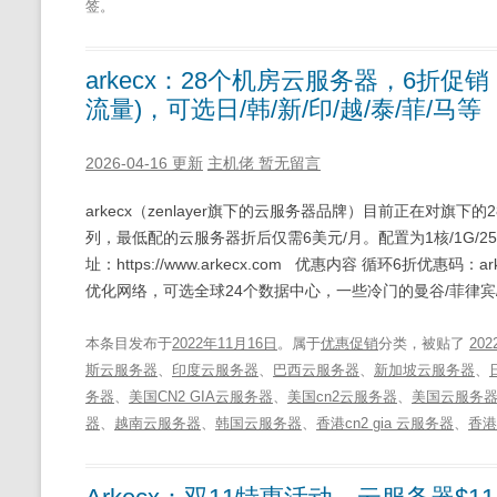
签。
arkecx：28个机房云服务器，6折促销，低至
流量)，可选日/韩/新/印/越/泰/菲/马等
2026-04-16 更新
主机佬
暂无留言
arkecx（zenlayer旗下的云服务器品牌）目前正在对旗下
列，最低配的云服务器折后仅需6美元/月。配置为1核/1G/25
址：https://www.arkecx.com 优惠内容 循环6折优惠码
优化网络，可选全球24个数据中心，一些冷门的曼谷/菲律宾/
本条目发布于
2022年11月16日
。属于
优惠促销
分类，被贴了
20
斯云服务器
、
印度云服务器
、
巴西云服务器
、
新加坡云服务器
、
务器
、
美国CN2 GIA云服务器
、
美国cn2云服务器
、
美国云服务
器
、
越南云服务器
、
韩国云服务器
、
香港cn2 gia 云服务器
、
香港