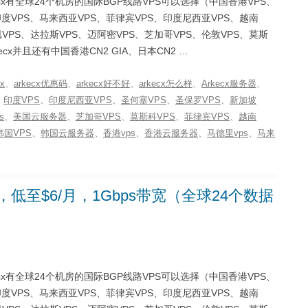
rkecx有全球24个机房的国际BGP线路VPS可以选择（中国香港VPS、
印度VPS、马来西亚VPS、菲律宾VPS、印度尼西亚VPS、越南
VPS、达拉斯VPS、迈阿密VPS、芝加哥VPS、伦敦VPS、莫斯
cx并且还有中国香港CN2 GIA、日本CN2 …
cx
、
arkecx优惠码
、
arkecx好不好
、
arkecx怎么样
、
Arkecx服务器
、
、
印度VPS
、
印度尼西亚VPS
、
圣何塞VPS
、
圣保罗VPS
、
新加坡
s
、
美国云服务器
、
芝加哥VPS
、
莫斯科VPS
、
菲律宾VPS
、
越南
韩国VPS
、
韩国云服务器
、
香港vps
、
香港云服务器
、
马德里vps
、
马来
，低至$6/月，1Gbps带宽（全球24个数据
rkecx有全球24个机房的国际BGP线路VPS可以选择（中国香港VPS、
印度VPS、马来西亚VPS、菲律宾VPS、印度尼西亚VPS、越南