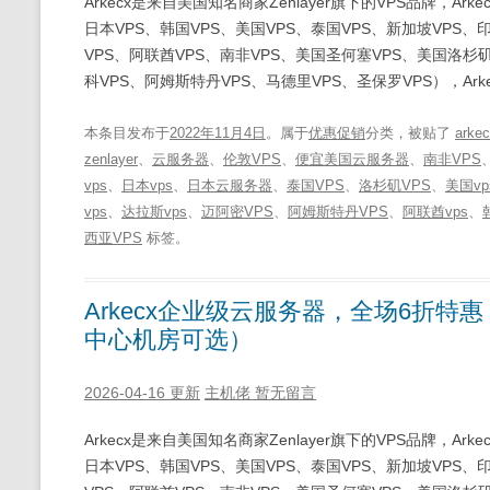
Arkecx是来自美国知名商家Zenlayer旗下的VPS品牌，A
日本VPS、韩国VPS、美国VPS、泰国VPS、新加坡VPS、
VPS、阿联酋VPS、南非VPS、美国圣何塞VPS、美国洛杉矶
科VPS、阿姆斯特丹VPS、马德里VPS、圣保罗VPS），Arke
本条目发布于
2022年11月4日
。属于
优惠促销
分类，被贴了
arke
zenlayer
、
云服务器
、
伦敦VPS
、
便宜美国云服务器
、
南非VPS
vps
、
日本vps
、
日本云服务器
、
泰国VPS
、
洛杉矶VPS
、
美国vp
vps
、
达拉斯vps
、
迈阿密VPS
、
阿姆斯特丹VPS
、
阿联酋vps
、
西亚VPS
标签。
Arkecx企业级云服务器，全场6折特惠
中心机房可选）
2026-04-16 更新
主机佬
暂无留言
Arkecx是来自美国知名商家Zenlayer旗下的VPS品牌，A
日本VPS、韩国VPS、美国VPS、泰国VPS、新加坡VPS、