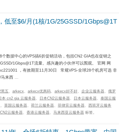
$6/月(1核/1G/25GSSD/1Gbps@1T
的28个数据中心的VPS搞6折促销活动，包括CN2 GIA也在促销之
GSSD/1Gbps@1T流量。感兴趣的小伙伴可以围观。 官网 网
：arkc221001 ，有效期至11月30日 常规VPS-全球28个机房可选 非
马来西 …
22黑五
、
arkecx
、
arkecx优惠码
、
arkecx好不好
、
企业云服务器
、
俄罗
日本 cn2 gia 云服务器
、
日本CN2云服务器
、
日本云服务器
、
泰国云服
器
、
英国云服务器
、
荷兰云服务器
、
菲律宾云服务器
、
西班牙云服务
CN2云服务器
、
香港云服务器
、
马来西亚云服务器
标签。