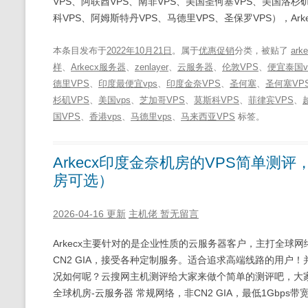
VPS、阿联酋VPS、南非VPS、美国圣何塞VPS、美国洛杉矶
科VPS、阿姆斯特丹VPS、马德里VPS、圣保罗VPS），Arke
本条目发布于
2022年10月21日
。属于
优惠促销
分类，被贴了
ark
样
、
Arkecx服务器
、
zenlayer
、
云服务器
、
伦敦VPS
、
便宜泰国v
德里VPS
、
印度最便宜vps
、
印度金奈VPS
、
圣何塞
、
圣何塞VP
杉矶VPS
、
美国vps
、
芝加哥VPS
、
莫斯科VPS
、
菲律宾VPS
、
国VPS
、
香港vps
、
马德里vps
、
马来西亚VPS
标签。
Arkecx印度金奈机房的VPS简单测评，
房可选）
2026-04-16 更新
主机佬
暂无留言
Arkecx主要针对的是企业性质的云服务器客户，主打全球网
CN2 GIA，接受各种定制服务。适合追求高端线路的用户！并且
况如何呢？云搜网主机测评给大家来做个简单的测评吧，大家自行看数据说
全球机房-云服务器 常规网络，非CN2 GIA，最低1Gbps带宽