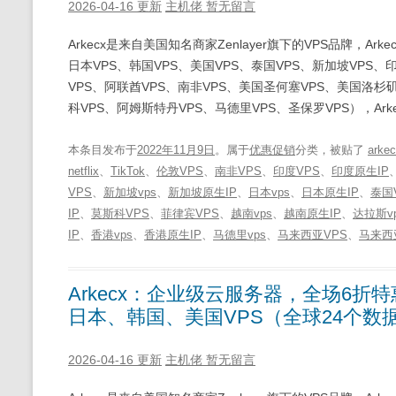
2026-04-16 更新
主机佬
暂无留言
Arkecx是来自美国知名商家Zenlayer旗下的VPS品牌，A
日本VPS、韩国VPS、美国VPS、泰国VPS、新加坡VPS、
VPS、阿联酋VPS、南非VPS、美国圣何塞VPS、美国洛杉矶
科VPS、阿姆斯特丹VPS、马德里VPS、圣保罗VPS），Arke
本条目发布于
2022年11月9日
。属于
优惠促销
分类，被贴了
arke
netflix
、
TikTok
、
伦敦VPS
、
南非VPS
、
印度VPS
、
印度原生IP
VPS
、
新加坡vps
、
新加坡原生IP
、
日本vps
、
日本原生IP
、
泰国
IP
、
莫斯科VPS
、
菲律宾VPS
、
越南vps
、
越南原生IP
、
达拉斯v
IP
、
香港vps
、
香港原生IP
、
马德里vps
、
马来西亚VPS
、
马来西
Arkecx：企业级云服务器，全场6折特
日本、韩国、美国VPS（全球24个数
2026-04-16 更新
主机佬
暂无留言