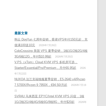
最新文章
狗云 DogYun 七周年促销，香港VPS年付150元起，充
值满100送10元
2026年7月26日
ColoCrossing 美国 VPS 夏季促销，1核1G/2核2G/4核
3G/6核12G，年付$10.99起
2026年7月25日
V.PS（xTom）Cloud KVM VPS 多机房可选，
Starter/Essential/Pro/Premium，月付€6.95起
2026
年7月22日
NUXOA 法兰克福独服夏季促销，E5-2640 v4/Ryzen
7 5700X/Ryzen 9 7950X，€94.50/月起
2026年7月19
日
SVR4U 马来西亚 EPYC/Intel KVM VPS 闪促，1核
1G/2核2G/4核4G/6核6G/8核8G，年付$20起
2026年