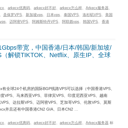
ecx
、
arkecx优惠码
、
arkecx好不好
、
arkecx怎么样
、
Arkecx服务器
、
、
圣保罗VPS
、
新加坡vps
、
日本vps
、
泰国VPS
、
洛杉矶VPS
、
美国
ps
、
迈阿密VPS
、
阿姆斯特丹VPS
、
阿联酋vps
、
韩国VPS
、
香港
1Gbps带宽，中国香港/日本/韩国/新加坡/
解锁TIKTOK、Netflix、原生IP、全球
rkecx有全球24个机房的国际BGP线路VPS可以选择（中国香港VPS、
印度VPS、马来西亚VPS、菲律宾VPS、印度尼西亚VPS、越南
VPS、达拉斯VPS、迈阿密VPS、芝加哥VPS、伦敦VPS、莫斯
cx并且还有中国香港CN2 GIA、日本CN2 …
ecx
、
arkecx优惠码
、
arkecx好不好
、
arkecx怎么样
、
Arkecx服务器
标