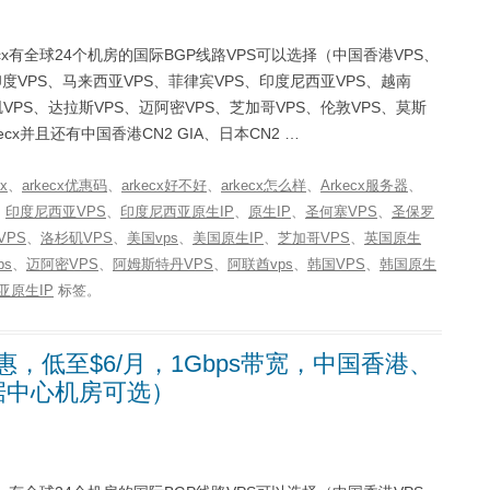
rkecx有全球24个机房的国际BGP线路VPS可以选择（中国香港VPS、
印度VPS、马来西亚VPS、菲律宾VPS、印度尼西亚VPS、越南
VPS、达拉斯VPS、迈阿密VPS、芝加哥VPS、伦敦VPS、莫斯
cx并且还有中国香港CN2 GIA、日本CN2 …
cx
、
arkecx优惠码
、
arkecx好不好
、
arkecx怎么样
、
Arkecx服务器
、
、
印度尼西亚VPS
、
印度尼西亚原生IP
、
原生IP
、
圣何塞VPS
、
圣保罗
VPS
、
洛杉矶VPS
、
美国vps
、
美国原生IP
、
芝加哥VPS
、
英国原生
ps
、
迈阿密VPS
、
阿姆斯特丹VPS
、
阿联酋vps
、
韩国VPS
、
韩国原生
亚原生IP
标签。
惠，低至$6/月，1Gbps带宽，中国香港、
据中心机房可选）