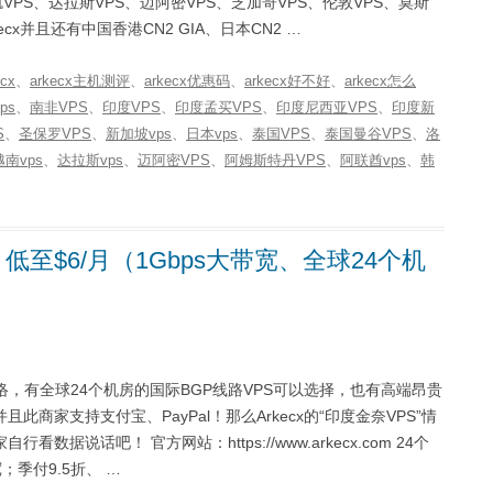
VPS、达拉斯VPS、迈阿密VPS、芝加哥VPS、伦敦VPS、莫斯
cx并且还有中国香港CN2 GIA、日本CN2 …
ecx
、
arkecx主机测评
、
arkecx优惠码
、
arkecx好不好
、
arkecx怎么
ps
、
南非VPS
、
印度VPS
、
印度孟买VPS
、
印度尼西亚VPS
、
印度新
S
、
圣保罗VPS
、
新加坡vps
、
日本vps
、
泰国VPS
、
泰国曼谷VPS
、
洛
越南vps
、
达拉斯vps
、
迈阿密VPS
、
阿姆斯特丹VPS
、
阿联酋vps
、
韩
低至$6/月（1Gbps大带宽、全球24个机
络，有全球24个机房的国际BGP线路VPS可以选择，也有高端昂贵
此商家支持支付宝、PayPal！那么Arkecx的“印度金奈VPS”情
话吧！ 官方网站：https://www.arkecx.com 24个
；季付9.5折、 …