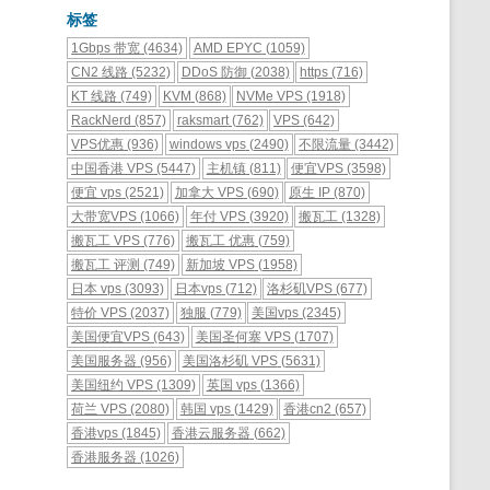
标签
1Gbps 带宽
(4634)
AMD EPYC
(1059)
CN2 线路
(5232)
DDoS 防御
(2038)
https
(716)
KT 线路
(749)
KVM
(868)
NVMe VPS
(1918)
RackNerd
(857)
raksmart
(762)
VPS
(642)
VPS优惠
(936)
windows vps
(2490)
不限流量
(3442)
中国香港 VPS
(5447)
主机镇
(811)
便宜VPS
(3598)
便宜 vps
(2521)
加拿大 VPS
(690)
原生 IP
(870)
大带宽VPS
(1066)
年付 VPS
(3920)
搬瓦工
(1328)
搬瓦工 VPS
(776)
搬瓦工 优惠
(759)
搬瓦工 评测
(749)
新加坡 VPS
(1958)
日本 vps
(3093)
日本vps
(712)
洛杉矶VPS
(677)
特价 VPS
(2037)
独服
(779)
美国vps
(2345)
美国便宜VPS
(643)
美国圣何塞 VPS
(1707)
美国服务器
(956)
美国洛杉矶 VPS
(5631)
美国纽约 VPS
(1309)
英国 vps
(1366)
荷兰 VPS
(2080)
韩国 vps
(1429)
香港cn2
(657)
香港vps
(1845)
香港云服务器
(662)
香港服务器
(1026)