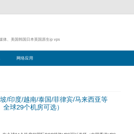
流媒体、美国韩国日本英国原生ip vps
跳
至
记
网络应用
正
文
加坡/印度/越南/泰国/菲律宾/马来西亚等
生IP、全球29个机房可选）