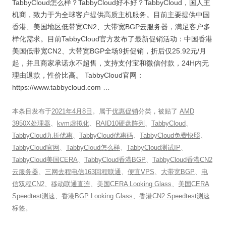
TabbyCloud怎么样？TabbyCloud好不好？TabbyCloud，国人主
机商，致力于为全球客户提供高质主机服务。目前主要提供中国
香港、美国地区低带宽CN2、大带宽BGP云服务器，满足客户多
样化需求。目前TabbyCloud官方发布了最新促销活动：中国香港
美国低带宽CN2、大带宽BGP全场9折促销，折后仅25.92元/月
起，并且商家承诺永不超售，支持支付宝和微信付款，24H内无
理由退款，性价比高。 TabbyCloud官网：
https://www.tabbycloud.com …
本条目发布于
2021年4月8日
。属于
优惠促销
分类，被贴了
AMD
3950X处理器
、
kvm虚拟化
、
RAID10硬盘阵列
、
TabbyCloud
、
TabbyCloud九折优惠
、
TabbyCloud优惠码
、
TabbyCloud免费快照
、
TabbyCloud官网
、
TabbyCloud怎么样
、
TabbyCloud测试IP
、
TabbyCloud美国CERA
、
TabbyCloud香港BGP
、
TabbyCloud香港CN2
云服务器
、
三网去程电信163回程联通
、
便宜VPS
、
大带宽BGP
、
电
信双程CN2
、
移动联通直连
、
美国CERA Looking Glass
、
美国CERA
Speedtest测速
、
香港BGP Looking Glass
、
香港CN2 Speedtest测速
标签。