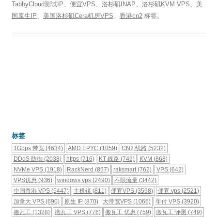
TabbyCloud测试IP
、
便宜VPS
、
洛杉矶INAP
、
洛杉矶KVM VPS
、
美
国原生IP
、
美国洛杉矶Cera机房VPS
、
香港cn2
标签。
标签
1Gbps 带宽
(4634)
AMD EPYC
(1059)
CN2 线路
(5232)
DDoS 防御
(2038)
https
(716)
KT 线路
(749)
KVM
(868)
NVMe VPS
(1918)
RackNerd
(857)
raksmart
(762)
VPS
(642)
VPS优惠
(936)
windows vps
(2490)
不限流量
(3442)
中国香港 VPS
(5447)
主机镇
(811)
便宜VPS
(3598)
便宜 vps
(2521)
加拿大 VPS
(690)
原生 IP
(870)
大带宽VPS
(1066)
年付 VPS
(3920)
搬瓦工
(1328)
搬瓦工 VPS
(776)
搬瓦工 优惠
(759)
搬瓦工 评测
(749)