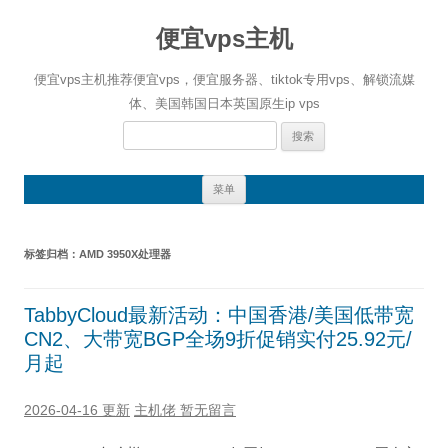
便宜vps主机
便宜vps主机推荐便宜vps，便宜服务器、tiktok专用vps、解锁流媒
体、美国韩国日本英国原生ip vps
搜
索：
跳
菜单
至
正
文
标签归档：
AMD 3950X处理器
TabbyCloud最新活动：中国香港/美国低带宽
CN2、大带宽BGP全场9折促销实付25.92元/
月起
2026-04-16 更新
主机佬
暂无留言