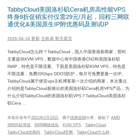
TabbyCloud美国洛杉矶Cera机房高性能VPS
终身9折促销实付仅需29元/月起，回程三网联
通优化&美国原生IP附优惠码及测试IP
2026-04-16 更新
主机佬
暂无留言
TabbyCloud怎么样？TabbyCloud，国人中国香港新商家，暂时
主要提供KVM VPS，数据中心有中国香港CN2和美国洛杉矶
INAP，特色是不限流量。下面是美国洛杉矶KVM VPS，特色是
不限流量，免费20Gbps DDOS防护，每月可免费更换一次IP。
TabbyCloud属于便宜vps主机博客第一次介绍的商家，本次重点
介绍的是TabbyCloud新推出的美国洛杉矶Cera机房VPS产品，为
什么介绍TabbyCloud的美国洛杉矶VPS？TabbyCloud美国洛杉
矶Cera …
本条目发布于
2021年2月15日
。属于
优惠促销
分类，被贴了
AMD
3950X处理器
、
BBR网络优化
、
KVM VPS
、
TabbyCloud
、
TabbyCloud优惠码
、
TabbyCloud官网
、
TabbyCloud怎么样
、