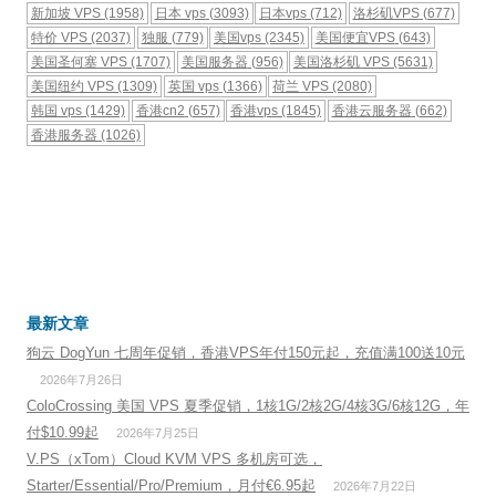
新加坡 VPS
(1958)
日本 vps
(3093)
日本vps
(712)
洛杉矶VPS
(677)
特价 VPS
(2037)
独服
(779)
美国vps
(2345)
美国便宜VPS
(643)
美国圣何塞 VPS
(1707)
美国服务器
(956)
美国洛杉矶 VPS
(5631)
美国纽约 VPS
(1309)
英国 vps
(1366)
荷兰 VPS
(2080)
韩国 vps
(1429)
香港cn2
(657)
香港vps
(1845)
香港云服务器
(662)
香港服务器
(1026)
最新文章
狗云 DogYun 七周年促销，香港VPS年付150元起，充值满100送10元
2026年7月26日
ColoCrossing 美国 VPS 夏季促销，1核1G/2核2G/4核3G/6核12G，年
付$10.99起
2026年7月25日
V.PS（xTom）Cloud KVM VPS 多机房可选，
Starter/Essential/Pro/Premium，月付€6.95起
2026年7月22日