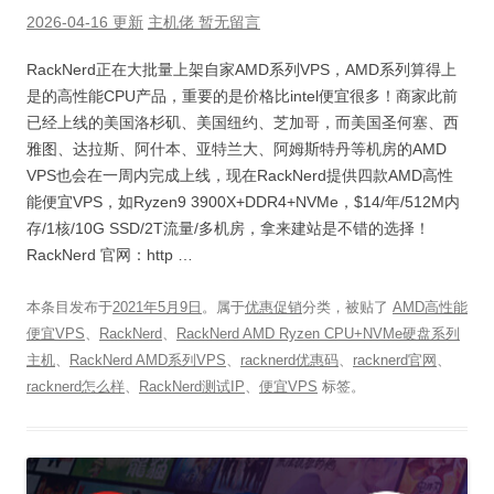
2026-04-16 更新
主机佬
暂无留言
RackNerd正在大批量上架自家AMD系列VPS，AMD系列算得上
是的高性能CPU产品，重要的是价格比intel便宜很多！商家此前
已经上线的美国洛杉矶、美国纽约、芝加哥，而美国圣何塞、西
雅图、达拉斯、阿什本、亚特兰大、阿姆斯特丹等机房的AMD
VPS也会在一周内完成上线，现在RackNerd提供四款AMD高性
能便宜VPS，如Ryzen9 3900X+DDR4+NVMe，$14/年/512M内
存/1核/10G SSD/2T流量/多机房，拿来建站是不错的选择！
RackNerd 官网：http …
本条目发布于
2021年5月9日
。属于
优惠促销
分类，被贴了
AMD高性能
便宜VPS
、
RackNerd
、
RackNerd AMD Ryzen CPU+NVMe硬盘系列
主机
、
RackNerd AMD系列VPS
、
racknerd优惠码
、
racknerd官网
、
racknerd怎么样
、
RackNerd测试IP
、
便宜VPS
标签。