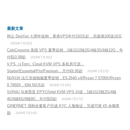
最新文章
狗云 DogYun 七周年促销，香港VPS年付150元起，充值满100送10元
2026年7月26日
ColoCrossing 美国 VPS 夏季促销，1核1G/2核2G/4核3G/6核12G，年
付$10.99起
2026年7月25日
V.PS（xTom）Cloud KVM VPS 多机房可选，
Starter/Essential/Pro/Premium，月付€6.95起
2026年7月22日
NUXOA 法兰克福独服夏季促销，E5-2640 v4/Ryzen 7 5700X/Ryzen
9 7950X，€94.50/月起
2026年7月19日
SVR4U 马来西亚 EPYC/Intel KVM VPS 闪促，1核1G/2核2G/4核
4G/6核6G/8核8G，年付$20起
2026年7月17日
GINERNET 强制全量客户完成 KYC 人脸验证，完成可获 €5 余额奖
励
2026年7月14日