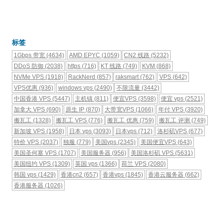
标签
1Gbps 带宽
(4634)
AMD EPYC
(1059)
CN2 线路
(5232)
DDoS 防御
(2038)
https
(716)
KT 线路
(749)
KVM
(868)
NVMe VPS
(1918)
RackNerd
(857)
raksmart
(762)
VPS
(642)
VPS优惠
(936)
windows vps
(2490)
不限流量
(3442)
中国香港 VPS
(5447)
主机镇
(811)
便宜VPS
(3598)
便宜 vps
(2521)
加拿大 VPS
(690)
原生 IP
(870)
大带宽VPS
(1066)
年付 VPS
(3920)
搬瓦工
(1328)
搬瓦工 VPS
(776)
搬瓦工 优惠
(759)
搬瓦工 评测
(749)
新加坡 VPS
(1958)
日本 vps
(3093)
日本vps
(712)
洛杉矶VPS
(677)
特价 VPS
(2037)
独服
(779)
美国vps
(2345)
美国便宜VPS
(643)
美国圣何塞 VPS
(1707)
美国服务器
(956)
美国洛杉矶 VPS
(5631)
美国纽约 VPS
(1309)
英国 vps
(1366)
荷兰 VPS
(2080)
韩国 vps
(1429)
香港cn2
(657)
香港vps
(1845)
香港云服务器
(662)
香港服务器
(1026)