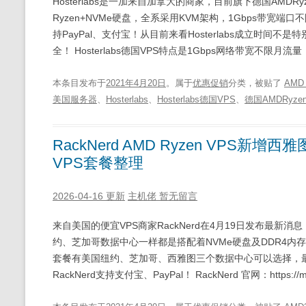
Hosterlabs是一加来自加拿大的商家，目前旗下德国AMDR
Ryzen+NVMe硬盘，全系采用KVM架构，1Gbps带宽端口
持PayPal、支付宝！从目前来看Hosterlabs成立时间不
全！ Hosterlabs德国VPS特点是1Gbps网络带宽不限
本条目发布于
2021年4月20日
。属于
优惠促销
分类，被贴了
AMD 
美国服务器
、
Hosterlabs
、
Hosterlabs德国VPS
、
德国AMDRyze
RackNerd AMD Ryzen VPS新增西
VPS套餐整理
2026-04-16 更新
主机佬
暂无留言
来自美国的便宜VPS商家RackNerd在4月19日发布最新消息
约、芝加哥数据中心一样都是搭配着NVMe硬盘及DDR4内存，具有
套餐有美国纽约、芝加哥、西雅图三个数据中心可以选择，最低只需
RackNerd支持支付宝、PayPal！ RackNerd 官网：https://my