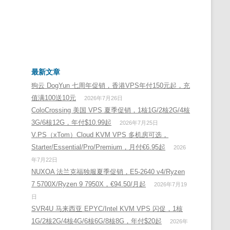
最新文章
狗云 DogYun 七周年促销，香港VPS年付150元起，充
值满100送10元
2026年7月26日
ColoCrossing 美国 VPS 夏季促销，1核1G/2核2G/4核
3G/6核12G，年付$10.99起
2026年7月25日
V.PS（xTom）Cloud KVM VPS 多机房可选，
Starter/Essential/Pro/Premium，月付€6.95起
2026
年7月22日
NUXOA 法兰克福独服夏季促销，E5-2640 v4/Ryzen
7 5700X/Ryzen 9 7950X，€94.50/月起
2026年7月19
日
SVR4U 马来西亚 EPYC/Intel KVM VPS 闪促，1核
1G/2核2G/4核4G/6核6G/8核8G，年付$20起
2026年