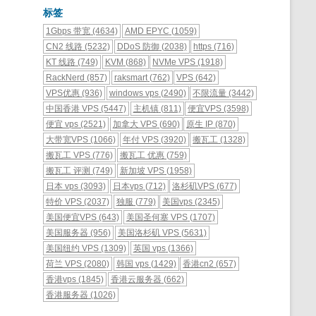
标签
1Gbps 带宽
(4634)
AMD EPYC
(1059)
CN2 线路
(5232)
DDoS 防御
(2038)
https
(716)
KT 线路
(749)
KVM
(868)
NVMe VPS
(1918)
RackNerd
(857)
raksmart
(762)
VPS
(642)
VPS优惠
(936)
windows vps
(2490)
不限流量
(3442)
中国香港 VPS
(5447)
主机镇
(811)
便宜VPS
(3598)
便宜 vps
(2521)
加拿大 VPS
(690)
原生 IP
(870)
大带宽VPS
(1066)
年付 VPS
(3920)
搬瓦工
(1328)
搬瓦工 VPS
(776)
搬瓦工 优惠
(759)
搬瓦工 评测
(749)
新加坡 VPS
(1958)
日本 vps
(3093)
日本vps
(712)
洛杉矶VPS
(677)
特价 VPS
(2037)
独服
(779)
美国vps
(2345)
美国便宜VPS
(643)
美国圣何塞 VPS
(1707)
美国服务器
(956)
美国洛杉矶 VPS
(5631)
美国纽约 VPS
(1309)
英国 vps
(1366)
荷兰 VPS
(2080)
韩国 vps
(1429)
香港cn2
(657)
香港vps
(1845)
香港云服务器
(662)
香港服务器
(1026)