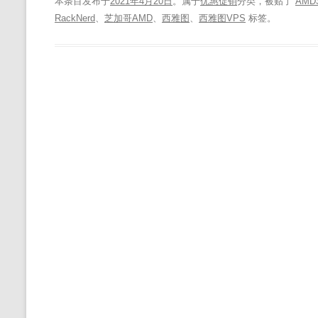
本条目发布于
2021年4月20日
。属于
优惠促销
分类，被贴了
AMD
RackNerd
、
芝加哥AMD
、
西雅图
、
西雅图VPS
标签。