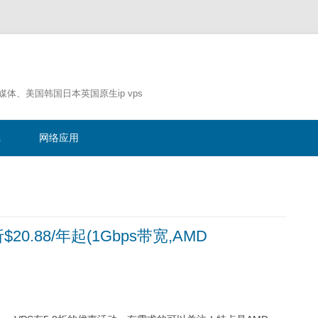
流媒体、美国韩国日本英国原生ip vps
跳
至
记
网络应用
正
文
$20.88/年起(1Gbps带宽,AMD