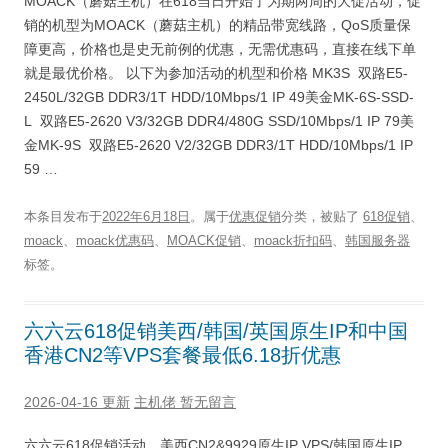
MOACK（蘑菇主机）在618当日开始了为期两周的大促活动，促
销的机型为MOACK（蘑菇主机）的精品带宽线路，QoS质量保
障更高，价格也是史无前例的优惠，无需优惠码，直接在线下单
就是最优价格。 以下为参加活动的机型和价格 MK3S 双路E5-
2450L/32GB DDR3/1T HDD/10Mbps/1 IP 49美金MK-6S-SSD-
L 双路E5-2620 V3/32GB DDR4/480G SSD/10Mbps/1 IP 79美
金MK-9S 双路E5-2620 V2/32GB DDR3/1T HDD/10Mbps/1 IP
59 …
本条目发布于
2022年6月18日
。属于
优惠促销
分类，被贴了
618促销
、
moack
、
moack优惠码
、
MOACK促销
、
moack折扣码
、
韩国服务器
标签。
六六云618促销美西/韩国/英国原生IP和中国
香港CN2等VPS套餐最低6.18折优惠
2026-04-16 更新
主机佬
暂无留言
六六云618促销活动，美西CN2&9929原生IP VPS/韩国原生IP