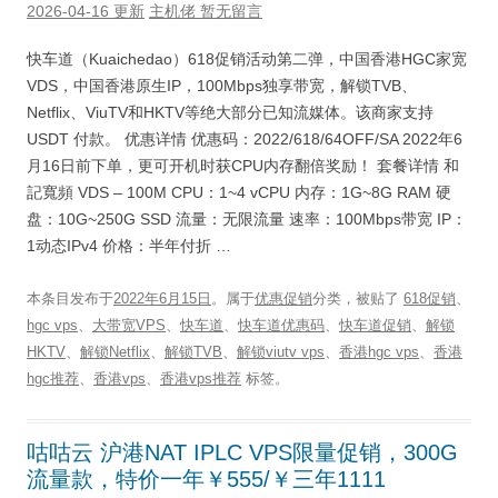
2026-04-16 更新
主机佬
暂无留言
快车道（Kuaichedao）618促销活动第二弹，中国香港HGC家宽
VDS，中国香港原生IP，100Mbps独享带宽，解锁TVB、
Netflix、ViuTV和HKTV等绝大部分已知流媒体。该商家支持
USDT 付款。 优惠详情 优惠码：2022/618/64OFF/SA 2022年6
月16日前下单，更可开机时获CPU内存翻倍奖励！ 套餐详情 和
記寬頻 VDS – 100M CPU：1~4 vCPU 内存：1G~8G RAM 硬
盘：10G~250G SSD 流量：无限流量 速率：100Mbps带宽 IP：
1动态IPv4 价格：半年付折 …
本条目发布于
2022年6月15日
。属于
优惠促销
分类，被贴了
618促销
、
hgc vps
、
大带宽VPS
、
快车道
、
快车道优惠码
、
快车道促销
、
解锁
HKTV
、
解锁Netflix
、
解锁TVB
、
解锁viutv vps
、
香港hgc vps
、
香港
hgc推荐
、
香港vps
、
香港vps推荐
标签。
咕咕云 沪港NAT IPLC VPS限量促销，300G
流量款，特价一年￥555/￥三年1111