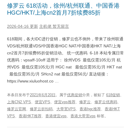
修罗云 618活动，徐州/杭州联通、中国香港
HGC/HKT/上海cn2首月7折续费85折
2026-04-16 更新
主机佬
暂无留言
618期间，各大IDC进行促销，修罗云也不例外，带来了徐州联通
VDS/杭州联通VDS/中国香港HGC NAT/中国香港HKT NAT/上海
cn2首月7折续费85折促销活动。 统一优惠码 6-18 本站专属日常
优惠码：vpsaff-10off 适用于： 徐州VDS 最低仅需105元/月 杭
州VDS 最低仅需105元/月 HGC nat 最低仅需35元/月 HKT nat
最低仅需35元/月 SHcn2 nat 最低仅需56元/️ 直达链接：
https://www.xiuluohost.co …
本条目发布于
2021年6月20日
。属于
优惠促销
分类，被贴了
618促销
、
上海CN2 VPS
、
便宜VPS
、
便宜vps推荐
、
修罗云
、
修罗云优惠码
、
修罗云官网
、
修罗云折扣码
、
大带宽VPS
、
香港hgc推荐
、
香港HKT
VPS
、
香港HKT推荐
、
香港便宜vps
、
香港大带宽vps
标签。