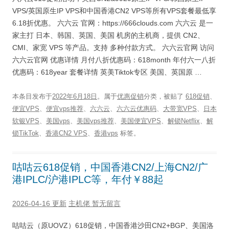
VPS/英国原生IP VPS和中国香港CN2 VPS等所有VPS套餐最低享
6.18折优惠。 六六云 官网：https://666clouds.com 六六云 是一
家主打 日本、韩国、英国、美国 机房的主机商，提供 CN2、
CMI、家宽 VPS 等产品。支持 多种付款方式。 六六云官网 访问
六六云官网 优惠详情 月付八折优惠码：618month 年付六一八折
优惠码：618year 套餐详情 英美Tiktok专区 美国、英国原 …
本条目发布于
2022年6月18日
。属于
优惠促销
分类，被贴了
618促销
、
便宜VPS
、
便宜vps推荐
、
六六云
、
六六云优惠码
、
大带宽VPS
、
日本
软银VPS
、
美国vps
、
美国vps推荐
、
美国便宜VPS
、
解锁Netflix
、
解
锁TikTok
、
香港CN2 VPS
、
香港vps
标签。
咕咕云618促销，中国香港CN2/上海CN2/广
港IPLC/沪港IPLC等，年付￥88起
2026-04-16 更新
主机佬
暂无留言
咕咕云（原UOVZ）618促销，中国香港沙田CN2+BGP、美国洛