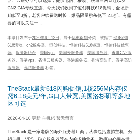
器、云服务器可以选择，提供电信、移动、联通三网直连以及
CN2 GIA专线直连。今天我们收到了恒创科技618促销，全场新
购低至3折，老客户续费送时长，爆品限量秒杀低至 2.5折。有需
要的可以关注一 …
本条目发布于
2020年6月12日
。属于
优惠促销
分类，被贴了
618促销
、
618活动
、
cn2服务器
、
恒创科技
、
恒创科技618钜惠
、
恒创科技优惠
码
、
服务器秒杀
、
美国vps
、
美国云服务器
、
美国服务器
、
香港CN2服
务器
、
香港vps
、
香港云服务器
、
香港服务器
、
香港高防IP
、
香港高防
服务器
、
高防服务器
标签。
TheStack最新618闪购促销,1核256M内存仅
需6.18美元/年,G口大带宽,美国洛杉矶等多地
区可选
2026-04-16 更新
主机佬
暂无留言
TheStack 是一家老牌的海外服务器厂商，从事包括虚拟主机、分
销主机、VPS、独立服务器等在内的多种业务。数据中心遍布世