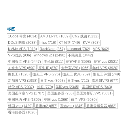
标签
1Gbps 带宽
(4634)
AMD EPYC
(1059)
CN2 线路
(5232)
DDoS 防御
(2038)
https
(716)
KT 线路
(749)
KVM
(868)
NVMe VPS
(1918)
RackNerd
(857)
raksmart
(762)
VPS
(642)
VPS优惠
(936)
windows vps
(2490)
不限流量
(3442)
中国香港 VPS
(5447)
主机镇
(811)
便宜VPS
(3598)
便宜 vps
(2521)
加拿大 VPS
(690)
原生 IP
(870)
大带宽VPS
(1066)
年付 VPS
(3920)
搬瓦工
(1328)
搬瓦工 VPS
(776)
搬瓦工 优惠
(759)
搬瓦工 评测
(749)
新加坡 VPS
(1958)
日本 vps
(3093)
日本vps
(712)
洛杉矶VPS
(677)
特价 VPS
(2037)
独服
(779)
美国vps
(2345)
美国便宜VPS
(643)
美国圣何塞 VPS
(1707)
美国服务器
(956)
美国洛杉矶 VPS
(5631)
美国纽约 VPS
(1309)
英国 vps
(1366)
荷兰 VPS
(2080)
韩国 vps
(1429)
香港cn2
(657)
香港vps
(1845)
香港云服务器
(662)
香港服务器
(1026)