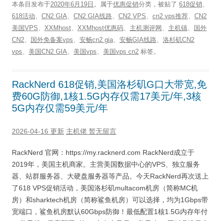
本条目发布于
2020年6月19日
。属于
优惠促销
分类，被贴了
618促销
、
618活动
、
CN2 GIA
、
CN2 GIA线路
、
CN2 VPS
、
cn2 vps推荐
、
CN2
美国VPS
、
XXMhost
、
XXMhost优惠码
、
主机测评网
、
主机镇
、
国外
CN2
、
国外免备案vps
、
安畅cn2 gia
、
安畅GIA线路
、
洛杉矶CN2
vps
、
美国CN2 GIA
、
美国vps
、
美国vps cn2
标签。
RackNerd 618促销,美国洛杉矶G口大带宽,免
费60G防御,1核1.5G内存仅需17美元/年,3核
5G内存仅需59美元/年
2026-04-16 更新
主机佬
暂无留言
RackNerd 官网：https://my.racknerd.com RackNerd成立于
2019年，美国主机商家。主营美国数据中心的VPS、独立服务
器、站群服务器、大硬盘服务器等产品。今天RackNerd再次送上
了618 VPS促销活动，美国洛杉矶multacom机房（简称MC机
房）和sharktech机房（简称鲨鱼机房）可以选择，均为1Gbps带
宽端口，鲨鱼机房默认60Gbps防御！最低配置1核1.5G内存年付