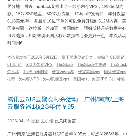
界各地。最近TheStack又推出了一款小内存VPS，1核256M内
存、15G SSD硬盘、500G月流量、1Gbps带宽端口，年付仅需
6.18美元/年，并且前10位下单的可以免费升级到512M内存。美
国洛杉矶、达拉斯、芝加哥、美国纽约、阿姆斯特丹等数据中心
可以选择，相对来说美国洛杉矶数据中心会更好一点。本次活动
时间到6 …
本条目发布于
2020年6月12日
。属于
优惠促销
分类，被贴了
618促销
、
618活动
、
G口大带宽VPS
、
TheStack
、
TheStack优惠码
、
TheStack
怎么样
、
TheStack测评
、
便宜vps推荐
、
便宜美国vps
、
国外便宜vps
推荐
、
洛杉矶VPS
、
洛杉矶便宜vps
、
美国vps
、
美国VPS G口
标签。
腾讯云618云聚会秒杀活动，广州/南京/上海
云服务器1核2G年付￥95
2026-04-16 更新
主机佬
已关闭留言
广州/南京/上海云服务器1核2G首年￥95元，可选￥288/3年，中