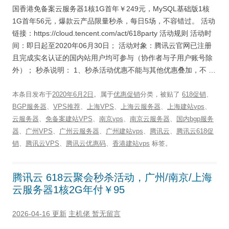
国香港免备案云服务器1核1G首年￥249元，MySQL基础版1核
1G首年56元，爆款云产品限量秒杀，每日5场，不容错过。 活动
链接：https://cloud.tencent.com/act/618party 活动规则 活动时
间：即日起至2020年06月30日； 活动对象：腾讯云官网已注册
且完成实名认证的国内站用户均可参与（协作者与子用户账号除
外）； 秒杀说明： 1、秒杀活动优惠不能与其他优惠叠加，不 …
本条目发布于
2020年6月2日
。属于
优惠促销
分类，被贴了
618促销
、
BGP服务器
、
VPS推荐
、
上海VPS
、
上海云服务器
、
上海建站vps
、
云服务器
、
免备案建站VPS
、
南京vps
、
南京云服务器
、
国内bgp服务
器
、
广州VPS
、
广州云服务器
、
广州建站vps
、
腾讯云
、
腾讯云618促
销
、
腾讯云VPS
、
腾讯云优惠码
、
香港建站vps
标签。
腾讯云 618云聚会秒杀活动，广州/南京/上海
云服务器1核2G年付￥95
2026-04-16 更新
主机佬
暂无留言