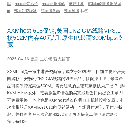
吗
、
moack怎么样
、
moack折扣码
、
蘑菇主机
、
韩国cn2服务器测试
ip
、
韩国CN2线路
、
韩国服务器
、
韩国独服
标签。
XXMhost 618促销,美国CN2 GIA线路VPS,1
核512M内存40元/月,原生IP,最高300Mbps带
宽
2026-04-16 更新
主机佬
暂无留言
XXMhost是一家中港合资商家，成立于2020年，目前主要经营美
国洛杉矶安畅机CN2 GIA线路的VPS产品，搭配原生IP，最高产
品可提供带宽高达300M。需要注意的是该商家默认为广播IP（除
KVM micro以外）需要原生IP请在购买完成后当日内提交工单即
可免费更换！本次也是XXMhost首次向我们主机镇投稿文章，本
次来带的是XXMhost 618的促销活动，全场月付8折，季付77折
起。并且新客户首次充值满250元还可以提交工单申请赠送金
额，每100 …