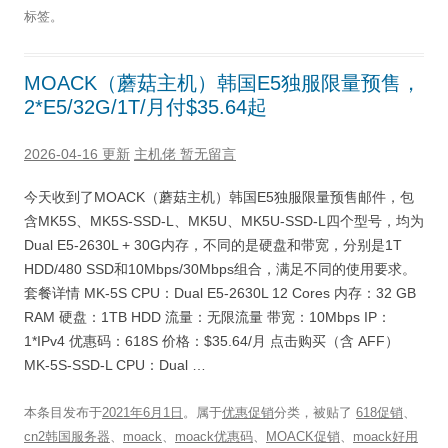
标签。
MOACK（蘑菇主机）韩国E5独服限量预售，
2*E5/32G/1T/月付$35.64起
2026-04-16 更新
主机佬
暂无留言
今天收到了MOACK（蘑菇主机）韩国E5独服限量预售邮件，包
含MK5S、MK5S-SSD-L、MK5U、MK5U-SSD-L四个型号，均为
Dual E5-2630L + 30G内存，不同的是硬盘和带宽，分别是1T
HDD/480 SSD和10Mbps/30Mbps组合，满足不同的使用要求。
套餐详情 MK-5S CPU：Dual E5-2630L 12 Cores 内存：32 GB
RAM 硬盘：1TB HDD 流量：无限流量 带宽：10Mbps IP：
1*IPv4 优惠码：618S 价格：$35.64/月 点击购买（含 AFF）
MK-5S-SSD-L CPU：Dual …
本条目发布于
2021年6月1日
。属于
优惠促销
分类，被贴了
618促销
、
cn2韩国服务器
、
moack
、
moack优惠码
、
MOACK促销
、
moack好用