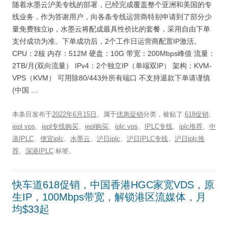
随着水墨云沪美专线的部署，已经完成覆盖整个亚洲和美国的专
线业务，作为答谢用户，向各条专线运营商特别申请到了部分少
量免费独立ip，水墨云将配成最具性价比的套餐，采用自由下单
支付成功为准。下单成功后，2个工作日运营商配置IP激活。
CPU：2核 内存：512M 硬盘：10G 带宽：200Mbps峰值 流量：
2TB/月(双向流量） IPv4：2个独立IP（单端双IP） 架构：KVM-
VPS（KVM） 可用除80/443外所有端口 不支持退款下单请谨慎
(中国 …
本条目发布于
2022年6月15日
。属于
优惠促销
分类，被贴了
618促销
、
iepl vps
、
iepl专线购买
、
iepl购买
、
iplc vps
、
IPLC专线
、
iplc推荐
、
中
港IPLC
、
便宜iplc
、
水墨云
、
沪日iplc
、
沪日IPLC专线
、
沪日iplc推
荐
、
深港IPLC
标签。
快车道618促销，中国香港HGC家宽VDS，原
生IP，100Mbps带宽，解锁港区流媒体，月
均$33起