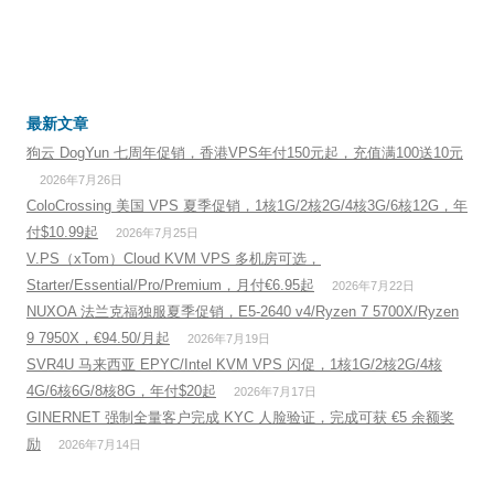
最新文章
狗云 DogYun 七周年促销，香港VPS年付150元起，充值满100送10元
2026年7月26日
ColoCrossing 美国 VPS 夏季促销，1核1G/2核2G/4核3G/6核12G，年
付$10.99起
2026年7月25日
V.PS（xTom）Cloud KVM VPS 多机房可选，
Starter/Essential/Pro/Premium，月付€6.95起
2026年7月22日
NUXOA 法兰克福独服夏季促销，E5-2640 v4/Ryzen 7 5700X/Ryzen
9 7950X，€94.50/月起
2026年7月19日
SVR4U 马来西亚 EPYC/Intel KVM VPS 闪促，1核1G/2核2G/4核
4G/6核6G/8核8G，年付$20起
2026年7月17日
GINERNET 强制全量客户完成 KYC 人脸验证，完成可获 €5 余额奖
励
2026年7月14日