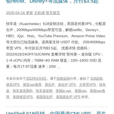
锁netflix、Disney+等流媒体，月付$3.5起
2026-04-16 更新
主机佬
暂无留言
快车道（Kuaichedao）618促销活动，美国圣何塞VPS，分配原
生IP，200Mbps/400Mbps带宽可选，解锁netflix、Disney+、
HBO、iQyi、Hulu、YouTube Premium、Amazon Prime Video
等大部分已知流媒体。该商家支持 USDT 付款。 200/400Mbps
带宽 VPS，年付折后月均$3.5起。 优惠详情 优惠码：
2022/618/24OFF/SJC/MINI 套餐详情 聖何塞 – 迷你版 CPU：
1~8 vCPU 内存：768M~4G RAM 硬盘：10G~160G SSD 流
量：每月1T-8T流量 速率：200/ …
本条目发布于
2022年6月9日
。属于
优惠促销
分类，被贴了
618促销
、
便宜VPS
、
便宜vps推荐
、
原生IP
、
原生IP VPS
、
大带宽VPS
、
快车
道
、
快车道优惠码
、
快车道促销
、
美国ip vps
、
美国vps
、
美国vps推
荐
、
美国便宜VPS
、
美国原生IP
、
美国原生IP VPS
标签。
VmShell 618促销，中国香港CMI VPS，原生