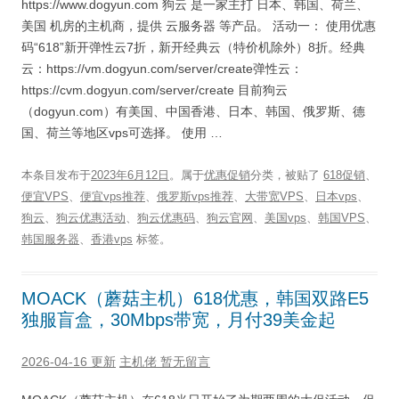
https://www.dogyun.com 狗云 是一家主打 日本、韩国、荷兰、
美国 机房的主机商，提供 云服务器 等产品。 活动一： 使用优惠
码“618”新开弹性云7折，新开经典云（特价机除外）8折。经典
云：https://vm.dogyun.com/server/create弹性云：
https://cvm.dogyun.com/server/create 目前狗云
（dogyun.com）有美国、中国香港、日本、韩国、俄罗斯、德
国、荷兰等地区vps可选择。 使用 …
本条目发布于
2023年6月12日
。属于
优惠促销
分类，被贴了
618促销
、
便宜VPS
、
便宜vps推荐
、
俄罗斯vps推荐
、
大带宽VPS
、
日本vps
、
狗云
、
狗云优惠活动
、
狗云优惠码
、
狗云官网
、
美国vps
、
韩国VPS
、
韩国服务器
、
香港vps
标签。
MOACK（蘑菇主机）618优惠，韩国双路E5
独服盲盒，30Mbps带宽，月付39美金起
2026-04-16 更新
主机佬
暂无留言