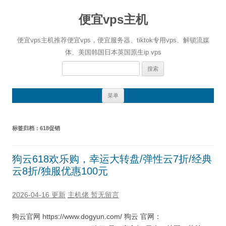
便宜vps主机
便宜vps主机推荐便宜vps，便宜服务器、tiktok专用vps、解锁流媒
体、美国韩国日本英国原生ip vps
搜
索：
跳
菜单
至
正
文
标签归档：
618促销
狗云618欢乐购，幸运大转盘/弹性云7折/经典
云8折/独服优惠100元
2026-04-16 更新
主机佬
暂无留言
狗云官网 https://www.dogyun.com/ 狗云 官网：