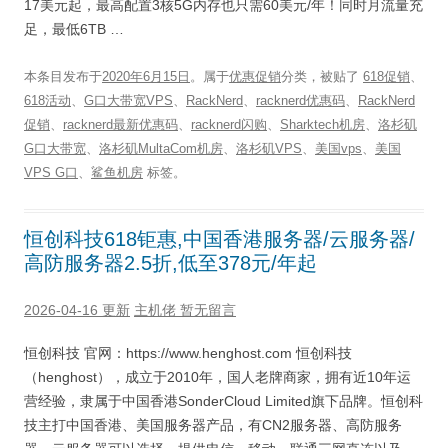
17美元起，最高配置3核5G内存也只需60美元/年！同时月流量充
足，最低6TB …
本条目发布于
2020年6月15日
。属于
优惠促销
分类，被贴了
618促销
、
618活动
、
G口大带宽VPS
、
RackNerd
、
racknerd优惠码
、
RackNerd
促销
、
racknerd最新优惠码
、
racknerd闪购
、
Sharktech机房
、
洛杉矶
G口大带宽
、
洛杉矶MultaCom机房
、
洛杉矶VPS
、
美国vps
、
美国
VPS G口
、
鲨鱼机房
标签。
恒创科技618钜惠,中国香港服务器/云服务器/
高防服务器2.5折,低至378元/年起
2026-04-16 更新
主机佬
暂无留言
恒创科技 官网：https://www.henghost.com 恒创科技
（henghost），成立于2010年，国人老牌商家，拥有近10年运
营经验，隶属于中国香港SonderCloud Limited旗下品牌。恒创科
技主打中国香港、美国服务器产品，有CN2服务器、高防服务