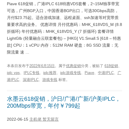
Piave 618促销，广港IPLC 618特惠VDS套餐，2~15M独享带宽
可选，广州BGP入口，中国香港BGP出口，可选30Gbps高防，
月付$23.75起。适合游戏加速、远程桌面、ssh加速等对宽带质
量要求高的业务。 优惠详情 月付优惠码：MHK_618VDS_M (8.8
折循环) 年付优惠码：MHK_618VDS_Y (7 折循环) 套餐详情
LightGlb (轻量融合云联套餐包) – [HKG] V1.Small.S [618 – 特惠
款] CPU：1 vCPU 内存：512M RAM 硬盘：8G SSD 流量：无
限流量 速 …
本条目发布于
2022年6月15日
。属于
优惠促销
分类，被贴了
618促销
、
iplc vps
、
IPLC专线
、
iplc推荐
、
iplc游戏专线
、
Piave
、
中港IPLC
、
广
港IPLC
、
深港IPLC
、
游戏专线
标签。
水墨云618促销，沪日/广港/广新/沪美IPLC，
200Mbps带宽，年付￥799起
2022-06-15
主机佬
暂无留言