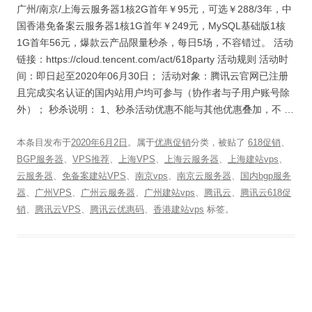
广州/南京/上海云服务器1核2G首年￥95元，可选￥288/3年，中
国香港免备案云服务器1核1G首年￥249元，MySQL基础版1核
1G首年56元，爆款云产品限量秒杀，每日5场，不容错过。 活动
链接：https://cloud.tencent.com/act/618party 活动规则 活动时
间：即日起至2020年06月30日； 活动对象：腾讯云官网已注册
且完成实名认证的国内站用户均可参与（协作者与子用户账号除
外）； 秒杀说明： 1、秒杀活动优惠不能与其他优惠叠加，不 …
本条目发布于
2020年6月2日
。属于
优惠促销
分类，被贴了
618促销
、
BGP服务器
、
VPS推荐
、
上海VPS
、
上海云服务器
、
上海建站vps
、
云服务器
、
免备案建站VPS
、
南京vps
、
南京云服务器
、
国内bgp服务
器
、
广州VPS
、
广州云服务器
、
广州建站vps
、
腾讯云
、
腾讯云618促
销
、
腾讯云VPS
、
腾讯云优惠码
、
香港建站vps
标签。