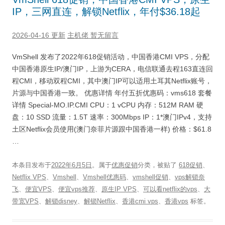
IP，三网直连，解锁Netflix，年付$36.18起
2026-04-16 更新
主机佬
暂无留言
VmShell 发布了2022年618促销活动，中国香港CMI VPS，分配
中国香港原生IP/澳门IP，上游为CERA，电信联通去程163直连回
程CMI，移动双程CMI，其中澳门IP可以适用土耳其Netflix账号，
片源与中国香港一致。 优惠详情 年付五折优惠码：vms618 套餐
详情 Special-MO.IP.CMI CPU：1 vCPU 内存：512M RAM 硬
盘：10 SSD 流量：1.5T 速率：300Mbps IP：1*澳门IPv4，支持
土区Netflix会员使用(澳门奈菲片源跟中国香港一样) 价格：$61.8
…
本条目发布于
2022年6月5日
。属于
优惠促销
分类，被贴了
618促销
、
Netflix VPS
、
Vmshell
、
Vmshell优惠码
、
vmshell促销
、
vps解锁奈
飞
、
便宜VPS
、
便宜vps推荐
、
原生IP VPS
、
可以看netflix的vps
、
大
带宽VPS
、
解锁disney
、
解锁Netflix
、
香港cmi vps
、
香港vps
标签。