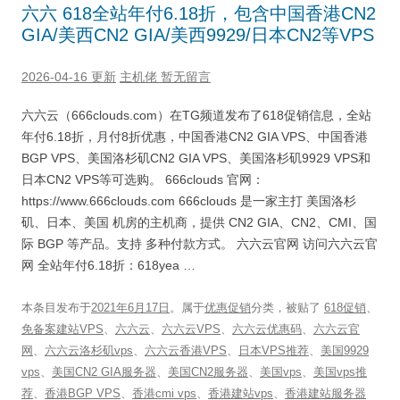
六六 618全站年付6.18折，包含中国香港CN2
GIA/美西CN2 GIA/美西9929/日本CN2等VPS
2026-04-16 更新
主机佬
暂无留言
六六云（666clouds.com）在TG频道发布了618促销信息，全站
年付6.18折，月付8折优惠，中国香港CN2 GIA VPS、中国香港
BGP VPS、美国洛杉矶CN2 GIA VPS、美国洛杉矶9929 VPS和
日本CN2 VPS等可选购。 666clouds 官网：
https://www.666clouds.com 666clouds 是一家主打 美国洛杉
矶、日本、美国 机房的主机商，提供 CN2 GIA、CN2、CMI、国
际 BGP 等产品。支持 多种付款方式。 六六云官网 访问六六云官
网 全站年付6.18折：618yea …
本条目发布于
2021年6月17日
。属于
优惠促销
分类，被贴了
618促销
、
免备案建站VPS
、
六六云
、
六六云VPS
、
六六云优惠码
、
六六云官
网
、
六六云洛杉矶vps
、
六六云香港VPS
、
日本VPS推荐
、
美国9929
vps
、
美国CN2 GIA服务器
、
美国CN2服务器
、
美国vps
、
美国vps推
荐
、
香港BGP VPS
、
香港cmi vps
、
香港建站vps
、
香港建站服务器