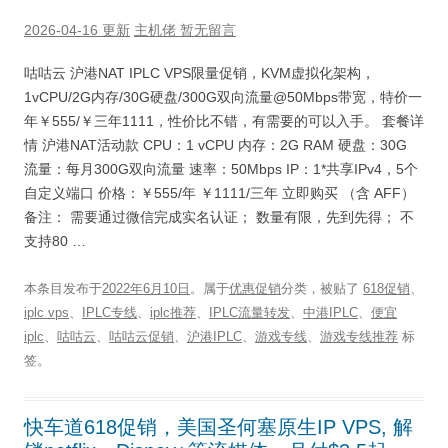
2026-04-16 更新
主机佬
暂无留言
咕咕云 沪港NAT IPLC VPS限量促销，KVM虚拟化架构，
1vCPU/2G内存/30G硬盘/300G双向流量@50Mbps带宽，特价一
年￥555/￥三年1111，性价比不错，有需要的可以入手。 套餐详
情 沪港NAT活动款 CPU：1 vCPU 内存：2G RAM 硬盘：30G
流量：每月300G双向流量 速率：50Mbps IP：1*共享IPv4，5个
自定义端口 价格：￥555/年 ￥1111/三年 立即购买 （含 AFF）
备注： 需要通过微信完成实名认证； 数量有限，先到先得； 不
支持80 …
本条目发布于
2022年6月10日
。属于
优惠促销
分类，被贴了
618促销
、
iplc vps
、
IPLC专线
、
iplc推荐
、
IPLC流量转发
、
中港IPLC
、
便宜
iplc
、
咕咕云
、
咕咕云促销
、
沪港IPLC
、
游戏专线
、
游戏专线推荐
标
签。
快车道618促销，美国圣何塞原生IP VPS, 解