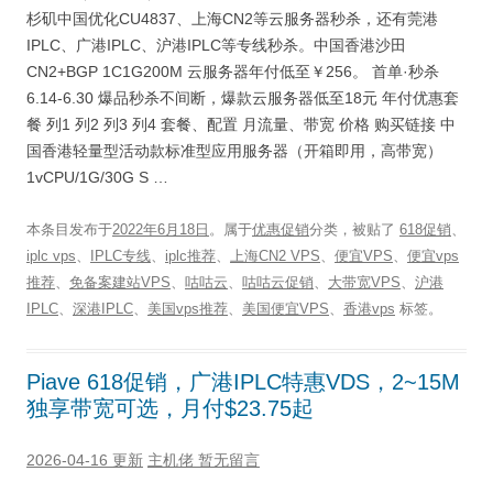
杉矶中国优化CU4837、上海CN2等云服务器秒杀，还有莞港
IPLC、广港IPLC、沪港IPLC等专线秒杀。中国香港沙田
CN2+BGP 1C1G200M 云服务器年付低至￥256。 首单·秒杀
6.14-6.30 爆品秒杀不间断，爆款云服务器低至18元 年付优惠套
餐 列1 列2 列3 列4 套餐、配置 月流量、带宽 价格 购买链接 中
国香港轻量型活动款标准型应用服务器（开箱即用，高带宽）
1vCPU/1G/30G S …
本条目发布于
2022年6月18日
。属于
优惠促销
分类，被贴了
618促销
、
iplc vps
、
IPLC专线
、
iplc推荐
、
上海CN2 VPS
、
便宜VPS
、
便宜vps
推荐
、
免备案建站VPS
、
咕咕云
、
咕咕云促销
、
大带宽VPS
、
沪港
IPLC
、
深港IPLC
、
美国vps推荐
、
美国便宜VPS
、
香港vps
标签。
Piave 618促销，广港IPLC特惠VDS，2~15M
独享带宽可选，月付$23.75起
2026-04-16 更新
主机佬
暂无留言