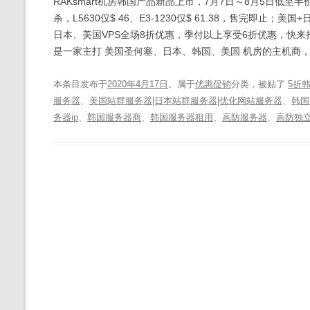
RAKsmart机房韩国产品新品上市，7月7日～8月5日低至半价抢
杀，L5630仅$ 46、E3-1230仅$ 61.38，售完
日本、美国VPS全场8折优惠，季付以上享受6折优惠，快来抢购吧。 RAKsma
是一家主打 美国圣何塞、日本、韩国、美国 机房的主机商，提
本条目发布于
2020年4月17日
。属于
优惠促销
分类，被贴了
5折
服务器
、
美国站群服务器|日本站群服务器|优化网站服务器
、
韩国
务器ip
、
韩国服务器商
、
韩国服务器租用
、
高防服务器
、
高防独