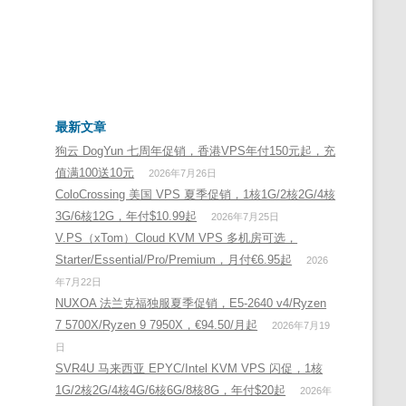
最新文章
狗云 DogYun 七周年促销，香港VPS年付150元起，充
值满100送10元
2026年7月26日
ColoCrossing 美国 VPS 夏季促销，1核1G/2核2G/4核
3G/6核12G，年付$10.99起
2026年7月25日
V.PS（xTom）Cloud KVM VPS 多机房可选，
Starter/Essential/Pro/Premium，月付€6.95起
2026
年7月22日
NUXOA 法兰克福独服夏季促销，E5-2640 v4/Ryzen
7 5700X/Ryzen 9 7950X，€94.50/月起
2026年7月19
日
SVR4U 马来西亚 EPYC/Intel KVM VPS 闪促，1核
1G/2核2G/4核4G/6核6G/8核8G，年付$20起
2026年