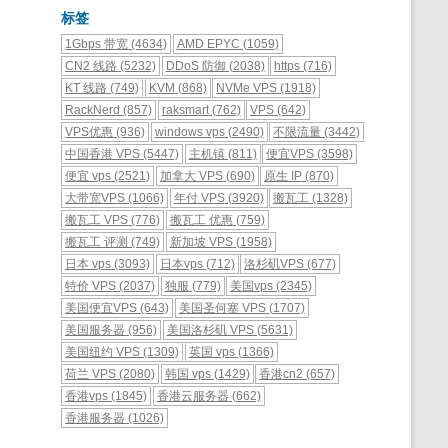
标签
1Gbps 带宽
(4634)
AMD EPYC
(1059)
CN2 线路
(5232)
DDoS 防御
(2038)
https
(716)
KT 线路
(749)
KVM
(868)
NVMe VPS
(1918)
RackNerd
(857)
raksmart
(762)
VPS
(642)
VPS优惠
(936)
windows vps
(2490)
不限流量
(3442)
中国香港 VPS
(5447)
主机镇
(811)
便宜VPS
(3598)
便宜 vps
(2521)
加拿大 VPS
(690)
原生 IP
(870)
大带宽VPS
(1066)
年付 VPS
(3920)
搬瓦工
(1328)
搬瓦工 VPS
(776)
搬瓦工 优惠
(759)
搬瓦工 评测
(749)
新加坡 VPS
(1958)
日本 vps
(3093)
日本vps
(712)
洛杉矶VPS
(677)
特价 VPS
(2037)
独服
(779)
美国vps
(2345)
美国便宜VPS
(643)
美国圣何塞 VPS
(1707)
美国服务器
(956)
美国洛杉矶 VPS
(5631)
美国纽约 VPS
(1309)
英国 vps
(1366)
荷兰 VPS
(2080)
韩国 vps
(1429)
香港cn2
(657)
香港vps
(1845)
香港云服务器
(662)
香港服务器
(1026)