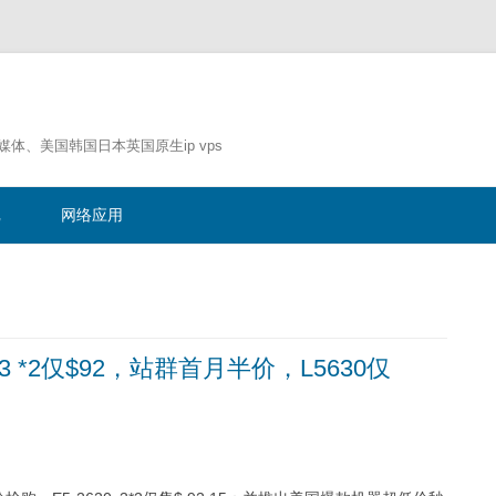
流媒体、美国韩国日本英国原生ip vps
跳
至
记
网络应用
正
文
v3 *2仅$92，站群首月半价，L5630仅