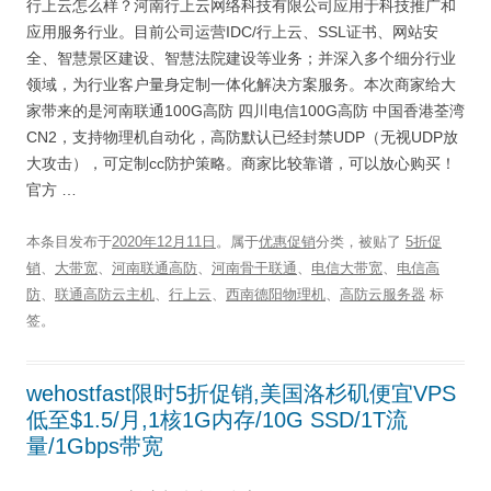
行上云怎么样？河南行上云网络科技有限公司应用于科技推广和
应用服务行业。目前公司运营IDC/行上云、SSL证书、网站安
全、智慧景区建设、智慧法院建设等业务；并深入多个细分行业
领域，为行业客户量身定制一体化解决方案服务。本次商家给大
家带来的是河南联通100G高防 四川电信100G高防 中国香港荃湾
CN2，支持物理机自动化，高防默认已经封禁UDP（无视UDP放
大攻击），可定制cc防护策略。商家比较靠谱，可以放心购买！
官方 …
本条目发布于
2020年12月11日
。属于
优惠促销
分类，被贴了
5折促
销
、
大带宽
、
河南联通高防
、
河南骨干联通
、
电信大带宽
、
电信高
防
、
联通高防云主机
、
行上云
、
西南德阳物理机
、
高防云服务器
标
签。
wehostfast限时5折促销,美国洛杉矶便宜VPS
低至$1.5/月,1核1G内存/10G SSD/1T流
量/1Gbps带宽