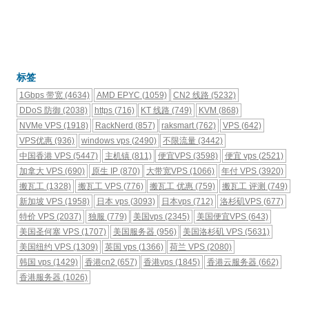
标签
1Gbps 带宽
(4634)
AMD EPYC
(1059)
CN2 线路
(5232)
DDoS 防御
(2038)
https
(716)
KT 线路
(749)
KVM
(868)
NVMe VPS
(1918)
RackNerd
(857)
raksmart
(762)
VPS
(642)
VPS优惠
(936)
windows vps
(2490)
不限流量
(3442)
中国香港 VPS
(5447)
主机镇
(811)
便宜VPS
(3598)
便宜 vps
(2521)
加拿大 VPS
(690)
原生 IP
(870)
大带宽VPS
(1066)
年付 VPS
(3920)
搬瓦工
(1328)
搬瓦工 VPS
(776)
搬瓦工 优惠
(759)
搬瓦工 评测
(749)
新加坡 VPS
(1958)
日本 vps
(3093)
日本vps
(712)
洛杉矶VPS
(677)
特价 VPS
(2037)
独服
(779)
美国vps
(2345)
美国便宜VPS
(643)
美国圣何塞 VPS
(1707)
美国服务器
(956)
美国洛杉矶 VPS
(5631)
美国纽约 VPS
(1309)
英国 vps
(1366)
荷兰 VPS
(2080)
韩国 vps
(1429)
香港cn2
(657)
香港vps
(1845)
香港云服务器
(662)
香港服务器
(1026)