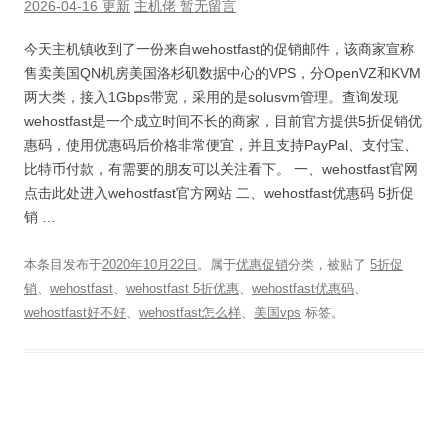
2026-04-16 更新
主机佬
暂无留言
今天主机镇收到了一份来自wehostfast的促销邮件，该商家宣称
售卖美国QN机房美国洛杉矶数据中心的VPS，分OpenVZ和KVM
两大类，接入1Gbps带宽，采用的是solusvm管理。查询发现
wehostfast是一个成立时间不长的商家，目前官方提供5折促销优
惠码，使用优惠码后价格非常便宜，并且支持PayPal、支付宝、
比特币付款，有需要的朋友可以关注看下。 一、wehostfast官网
点击此处进入wehostfast官方网站 二、wehostfast优惠码 5折促
销 …
本条目发布于
2020年10月22日
。属于
优惠促销
分类，被贴了
5折促
销
、
wehostfast
、
wehostfast 5折优惠
、
wehostfast优惠码
、
wehostfast好不好
、
wehostfast怎么样
、
美国vps
标签。