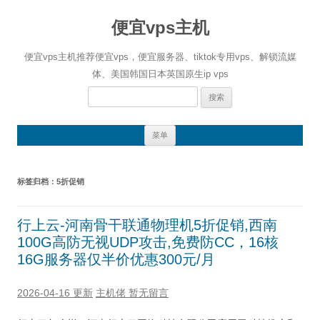
便宜vps主机
便宜vps主机推荐便宜vps，便宜服务器、tiktok专用vps、解锁流媒
体、美国韩国日本英国原生ip vps
搜
索：
跳
菜单
至
正
文
标签归档：
5折促销
行上云-河南骨干联通物理机5折促销,西南
100G高防无视UDP攻击,免费防CC，16核
16G服务器仅半价优惠300元/月
2026-04-16 更新
主机佬
暂无留言