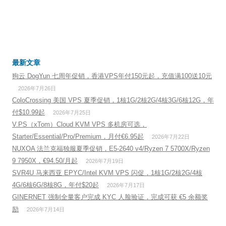
最新文章
狗云 DogYun 七周年促销，香港VPS年付150元起，充值满100送10元
2026年7月26日
ColoCrossing 美国 VPS 夏季促销，1核1G/2核2G/4核3G/6核12G，年
付$10.99起
2026年7月25日
V.PS（xTom）Cloud KVM VPS 多机房可选，
Starter/Essential/Pro/Premium，月付€6.95起
2026年7月22日
NUXOA 法兰克福独服夏季促销，E5-2640 v4/Ryzen 7 5700X/Ryzen
9 7950X，€94.50/月起
2026年7月19日
SVR4U 马来西亚 EPYC/Intel KVM VPS 闪促，1核1G/2核2G/4核
4G/6核6G/8核8G，年付$20起
2026年7月17日
GINERNET 强制全量客户完成 KYC 人脸验证，完成可获 €5 余额奖
励
2026年7月14日