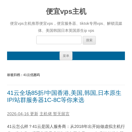
便宜vps主机
便宜vps主机推荐便宜vps，便宜服务器、tiktok专用vps、解锁流媒
体、美国韩国日本英国原生ip vps
搜
索：
跳
菜单
至
正
文
标签归档：
41云优惠码
41云全场85折/中国香港,美国,韩国,日本原生
IP/站群服务器1C-8C等你来选
2026-04-16 更新
主机佬
暂无留言
41云怎么样？41云是国人服务商：从2018年出开始做虚拟主机行