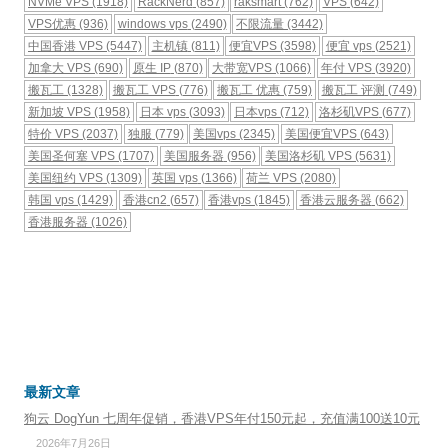
NVMe VPS
(1918)
RackNerd
(857)
raksmart
(762)
VPS
(642)
VPS优惠
(936)
windows vps
(2490)
不限流量
(3442)
中国香港 VPS
(5447)
主机镇
(811)
便宜VPS
(3598)
便宜 vps
(2521)
加拿大 VPS
(690)
原生 IP
(870)
大带宽VPS
(1066)
年付 VPS
(3920)
搬瓦工
(1328)
搬瓦工 VPS
(776)
搬瓦工 优惠
(759)
搬瓦工 评测
(749)
新加坡 VPS
(1958)
日本 vps
(3093)
日本vps
(712)
洛杉矶VPS
(677)
特价 VPS
(2037)
独服
(779)
美国vps
(2345)
美国便宜VPS
(643)
美国圣何塞 VPS
(1707)
美国服务器
(956)
美国洛杉矶 VPS
(5631)
美国纽约 VPS
(1309)
英国 vps
(1366)
荷兰 VPS
(2080)
韩国 vps
(1429)
香港cn2
(657)
香港vps
(1845)
香港云服务器
(662)
香港服务器
(1026)
最新文章
狗云 DogYun 七周年促销，香港VPS年付150元起，充值满100送10元
2026年7月26日