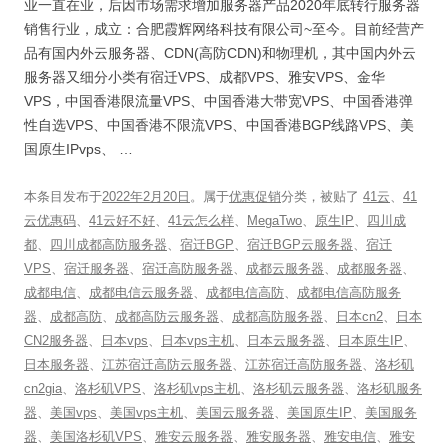
业一直在业，后因市场需求增加服务器产品2020年底转行服务器
销售行业，成立：合肥霞辉网络科技有限公司~至今。目前经营产
品有国内外云服务器、CDN(高防CDN)和物理机，其中国内外云
服务器又细分小类有宿迁VPS、成都VPS、雅安VPS、金华
VPS，中国香港限流量VPS、中国香港大带宽VPS、中国香港弹
性自选VPS、中国香港不限流VPS、中国香港BGP线路VPS、美
国原生IPvps、 …
本条目发布于
2022年2月20日
。属于
优惠促销
分类，被贴了
41云
、
41
云优惠码
、
41云好不好
、
41云怎么样
、
MegaTwo
、
原生IP
、
四川成
都
、
四川成都高防服务器
、
宿迁BGP
、
宿迁BGP云服务器
、
宿迁
VPS
、
宿迁服务器
、
宿迁高防服务器
、
成都云服务器
、
成都服务器
、
成都电信
、
成都电信云服务器
、
成都电信高防
、
成都电信高防服务
器
、
成都高防
、
成都高防云服务器
、
成都高防服务器
、
日本cn2
、
日本
CN2服务器
、
日本vps
、
日本vps主机
、
日本云服务器
、
日本原生IP
、
日本服务器
、
江苏宿迁高防云服务器
、
江苏宿迁高防服务器
、
洛杉矶
cn2gia
、
洛杉矶VPS
、
洛杉矶vps主机
、
洛杉矶云服务器
、
洛杉矶服务
器
、
美国vps
、
美国vps主机
、
美国云服务器
、
美国原生IP
、
美国服务
器
、
美国洛杉矶VPS
、
雅安云服务器
、
雅安服务器
、
雅安电信
、
雅安