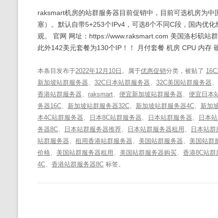
raksmart机房的站群服务器目前促销中，目前可选机房为
塞）。默认自带5+253个IPv4，可选8个不同C段，国内
观。 官网 网址：https://www.raksmart.com 美国
此外142美元套餐为130个IP！！ 月付套餐 机房 CPU 内存 
本条目发布于
2022年12月10日
。属于
优惠促销
分类，被贴了
16
新加坡站群服务器
、
32C日本站群服务器
、
32C美国站群服务器
、
香港站群服务器
、
raksmart
、
便宜新加坡站群服务器
、
便宜日本
务器16C
、
新加坡站群服务器32C
、
新加坡站群服务器4C
、
新加坡
本4C站群服务器
、
日本8C站群服务器
、
日本站群服务器
、
日本站
务器8C
、
日本站群服务器推荐
、
日本站群服务器租用
、
日本站群
站群服务器
、
租用香港站群服务器
、
美国站群服务器
、
美国站群服
价格
、
美国站群服务器租用
、
美国站群服务器购买
、
香港8C站群
4C
、
香港站群服务器8C
标签。