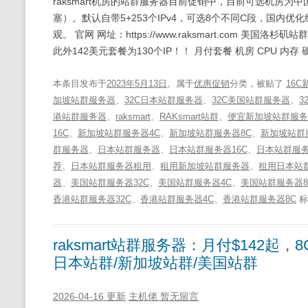
raksmart机房的站群服务器目前促销中，目前可选机房为
塞）。默认自带5+253个IPv4，可选8个不同C段，国内
观。 官网 网址：https://www.raksmart.com 美国
此外142美元套餐为130个IP！！ 月付套餐 机房 CPU 内存 
本条目发布于
2023年5月13日
。属于
优惠促销
分类，被贴了
16
加坡站群服务器
、
32C日本站群服务器
、
32C美国站群服务器
、
3
港站群服务器
、
raksmart
、
RAKsmart站群
、
便宜新加坡站群服务
16C
、
新加坡站群服务器4C
、
新加坡站群服务器8C
、
新加坡站群
群服务器
、
日本站群服务器
、
日本站群服务器16C
、
日本站群服务
荐
、
日本站群服务器租用
、
租用新加坡站群服务器
、
租用日本站
器
、
美国站群服务器32C
、
美国站群服务器4C
、
美国站群服务器8
香港站群服务器32C
、
香港站群服务器4C
、
香港站群服务器8C
标
raksmart站群服务器：月付$142起
日本站群/新加坡站群/美国站群
2026-04-16 更新
主机佬
暂无留言