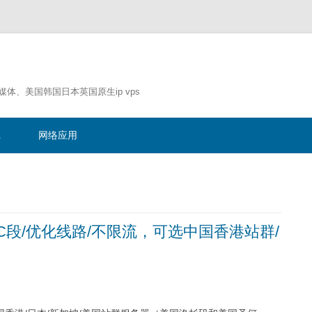
流媒体、美国韩国日本英国原生ip vps
跳
至
记
网络应用
正
文
，8C段/优化线路/不限流，可选中国香港站群/