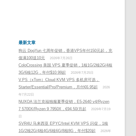
最新文章
狗云 DogYun 七周年促销，香港VPS年付150元起，充
值满100送10元
2026年7月26日
ColoCrossing 美国 VPS 夏季促销，1核1G/2核2G/4核
3G/6核12G，年付$10.99起
2026年7月25日
V.PS（xTom）Cloud KVM VPS 多机房可选，
Starter/Essential/Pro/Premium，月付€6.95起
2026
年7月22日
NUXOA 法兰克福独服夏季促销，E5-2640 v4/Ryzen
7 5700X/Ryzen 9 7950X，€94.50/月起
2026年7月19
日
SVR4U 马来西亚 EPYC/Intel KVM VPS 闪促，1核
1G/2核2G/4核4G/6核6G/8核8G，年付$20起
2026年