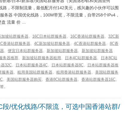
中国香港/日本/新加坡/美国站群服务器（美国洛杉矶和美国圣何
优化线路，不限制流量，最低配月付142美元，感兴趣的小伙伴可以围
洛杉矶站群服务器 中国优化线路，100M带宽，不限流量，自带258个IPv4，
硬盘 流量 价 …
C新加坡站群服务器
、
16C日本站群服务器
、
16C香港站群服务器
、
32C新
2C香港站群服务器
、
4C新加坡站群服务器
、
4C香港站群服务器
、
8C香
器
、
便宜日本站群服务器
、
新加坡站群服务器
、
新加坡站群服务器
服务器推荐
、
新加坡站群服务器租用
、
日本4C站群服务器
、
日本8C站
器32C
、
日本站群服务器4C
、
日本站群服务器8C
、
日本站群服务器推
群服务器
、
租用美国站群服务器
、
租用香港站群服务器
、
美国站群服务
C
、
美国站群服务器购买
、
香港8C站群服务器
、
香港站群服务器16C
、
签。
，8C段/优化线路/不限流，可选中国香港站群/