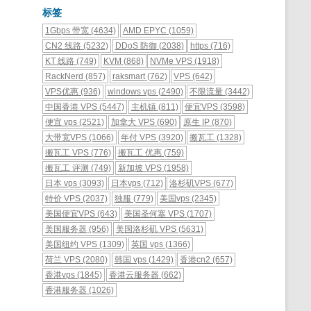
标签
1Gbps 带宽
(4634)
AMD EPYC
(1059)
CN2 线路
(5232)
DDoS 防御
(2038)
https
(716)
KT 线路
(749)
KVM
(868)
NVMe VPS
(1918)
RackNerd
(857)
raksmart
(762)
VPS
(642)
VPS优惠
(936)
windows vps
(2490)
不限流量
(3442)
中国香港 VPS
(5447)
主机镇
(811)
便宜VPS
(3598)
便宜 vps
(2521)
加拿大 VPS
(690)
原生 IP
(870)
大带宽VPS
(1066)
年付 VPS
(3920)
搬瓦工
(1328)
搬瓦工 VPS
(776)
搬瓦工 优惠
(759)
搬瓦工 评测
(749)
新加坡 VPS
(1958)
日本 vps
(3093)
日本vps
(712)
洛杉矶VPS
(677)
特价 VPS
(2037)
独服
(779)
美国vps
(2345)
美国便宜VPS
(643)
美国圣何塞 VPS
(1707)
美国服务器
(956)
美国洛杉矶 VPS
(5631)
美国纽约 VPS
(1309)
英国 vps
(1366)
荷兰 VPS
(2080)
韩国 vps
(1429)
香港cn2
(657)
香港vps
(1845)
香港云服务器
(662)
香港服务器
(1026)