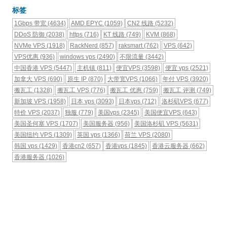
标签
1Gbps 带宽
(4634)
AMD EPYC
(1059)
CN2 线路
(5232)
DDoS 防御
(2038)
https
(716)
KT 线路
(749)
KVM
(868)
NVMe VPS
(1918)
RackNerd
(857)
raksmart
(762)
VPS
(642)
VPS优惠
(936)
windows vps
(2490)
不限流量
(3442)
中国香港 VPS
(5447)
主机镇
(811)
便宜VPS
(3598)
便宜 vps
(2521)
加拿大 VPS
(690)
原生 IP
(870)
大带宽VPS
(1066)
年付 VPS
(3920)
搬瓦工
(1328)
搬瓦工 VPS
(776)
搬瓦工 优惠
(759)
搬瓦工 评测
(749)
新加坡 VPS
(1958)
日本 vps
(3093)
日本vps
(712)
洛杉矶VPS
(677)
特价 VPS
(2037)
独服
(779)
美国vps
(2345)
美国便宜VPS
(643)
美国圣何塞 VPS
(1707)
美国服务器
(956)
美国洛杉矶 VPS
(5631)
美国纽约 VPS
(1309)
英国 vps
(1366)
荷兰 VPS
(2080)
韩国 vps
(1429)
香港cn2
(657)
香港vps
(1845)
香港云服务器
(662)
香港服务器
(1026)