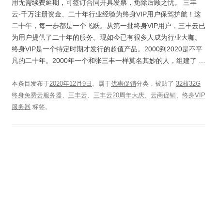
用无需续费延期，可签订合同开具发票，免除后顾之忧。 三丰
云-千万注册资金、二十年行业经验为终身VIP用户保驾护航！这
二十年，每一步都是一个飞跃。从第一批终身VIP用户，三丰云已
为用户提供了二十年的服务。现如今已有很多人成为行业大咖。
终身VIP是一个特定时期才发行的超值产品。2000到2020是不平
凡的二十年。2000年一个和张三丰一样莫名其妙的人，组建了 …
本条目发布于
2020年12月9日
。属于
优惠促销
分类，被贴了
32核32G
终身免费云服务器
、
三丰云
、
三丰云20周年大庆
、
云商促销
、
终身VIP
服务器
标签。