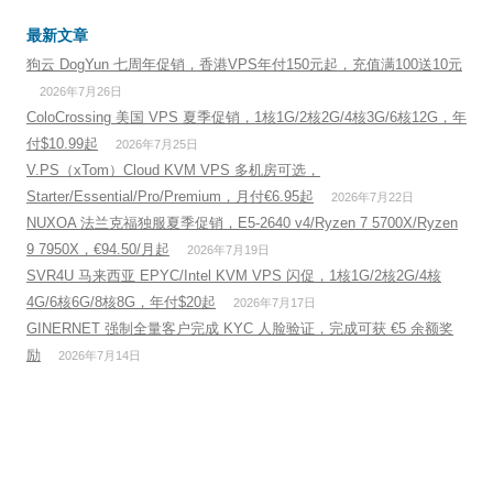
最新文章
狗云 DogYun 七周年促销，香港VPS年付150元起，充值满100送10元
2026年7月26日
ColoCrossing 美国 VPS 夏季促销，1核1G/2核2G/4核3G/6核12G，年
付$10.99起
2026年7月25日
V.PS（xTom）Cloud KVM VPS 多机房可选，
Starter/Essential/Pro/Premium，月付€6.95起
2026年7月22日
NUXOA 法兰克福独服夏季促销，E5-2640 v4/Ryzen 7 5700X/Ryzen
9 7950X，€94.50/月起
2026年7月19日
SVR4U 马来西亚 EPYC/Intel KVM VPS 闪促，1核1G/2核2G/4核
4G/6核6G/8核8G，年付$20起
2026年7月17日
GINERNET 强制全量客户完成 KYC 人脸验证，完成可获 €5 余额奖
励
2026年7月14日