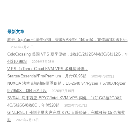
最新文章
狗云 DogYun 七周年促销，香港VPS年付150元起，充值满100送10元
2026年7月26日
ColoCrossing 美国 VPS 夏季促销，1核1G/2核2G/4核3G/6核12G，年
付$10.99起
2026年7月25日
V.PS（xTom）Cloud KVM VPS 多机房可选，
Starter/Essential/Pro/Premium，月付€6.95起
2026年7月22日
NUXOA 法兰克福独服夏季促销，E5-2640 v4/Ryzen 7 5700X/Ryzen
9 7950X，€94.50/月起
2026年7月19日
SVR4U 马来西亚 EPYC/Intel KVM VPS 闪促，1核1G/2核2G/4核
4G/6核6G/8核8G，年付$20起
2026年7月17日
GINERNET 强制全量客户完成 KYC 人脸验证，完成可获 €5 余额奖
励
2026年7月14日