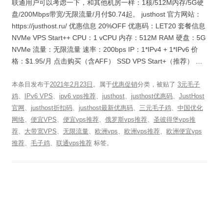
联通用户可以考虑一下，和其他机房一样：1核/512M内存/5G硬
盘/200Mbps带宽/无限流量/月付$0.74起。 justhost 官方网站：
https://justhost.ru/ 优惠信息 20%OFF 优惠码：LET20 套餐信息
NVMe VPS Start++ CPU：1 vCPU 内存：512M RAM 硬盘：5G
NVMe 流量：无限流量 速率：200bps IP：1*IPv4 + 1*IPv6 价
格：$1.95/月 点击购买（含AFF） SSD VPS Start+（推荐） …
本条目发布于
2021年2月23日
。属于
优惠促销
分类，被贴了
3元毛子
鸡
、
IPv6 VPS
、
ipv6 vps推荐
、
justhost
、
justhost优惠码
、
JustHost
官网
、
justhost折扣码
、
justhost最新优惠码
、
三元毛子鸡
、
中国优化
网络
、
便宜VPS
、
便宜vps推荐
、
俄罗斯vps推荐
、
圣彼得堡vps推
荐
、
大带宽VPS
、
无限流量
、
欧洲vps
、
欧洲vps推荐
、
欧洲便宜vps
推荐
、
毛子鸡
、
联通vps推荐
标签。