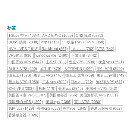
标签
1Gbps 带宽
(4634)
AMD EPYC
(1059)
CN2 线路
(5232)
DDoS 防御
(2038)
https
(716)
KT 线路
(749)
KVM
(868)
NVMe VPS
(1918)
RackNerd
(857)
raksmart
(762)
VPS
(642)
VPS优惠
(936)
windows vps
(2490)
不限流量
(3442)
中国香港 VPS
(5447)
主机镇
(811)
便宜VPS
(3598)
便宜 vps
(2521)
加拿大 VPS
(690)
原生 IP
(870)
大带宽VPS
(1066)
年付 VPS
(3920)
搬瓦工
(1328)
搬瓦工 VPS
(776)
搬瓦工 优惠
(759)
搬瓦工 评测
(749)
新加坡 VPS
(1958)
日本 vps
(3093)
日本vps
(712)
洛杉矶VPS
(677)
特价 VPS
(2037)
独服
(779)
美国vps
(2345)
美国便宜VPS
(643)
美国圣何塞 VPS
(1707)
美国服务器
(956)
美国洛杉矶 VPS
(5631)
美国纽约 VPS
(1309)
英国 vps
(1366)
荷兰 VPS
(2080)
韩国 vps
(1429)
香港cn2
(657)
香港vps
(1845)
香港云服务器
(662)
香港服务器
(1026)