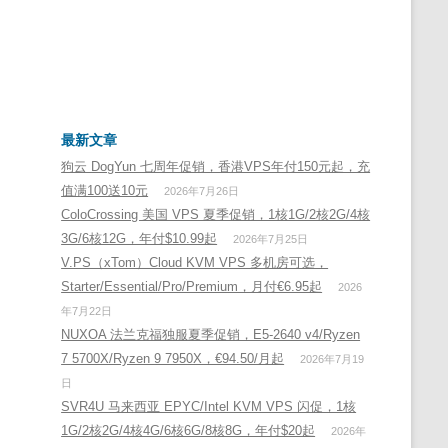
最新文章
狗云 DogYun 七周年促销，香港VPS年付150元起，充
值满100送10元
2026年7月26日
ColoCrossing 美国 VPS 夏季促销，1核1G/2核2G/4核
3G/6核12G，年付$10.99起
2026年7月25日
V.PS（xTom）Cloud KVM VPS 多机房可选，
Starter/Essential/Pro/Premium，月付€6.95起
2026
年7月22日
NUXOA 法兰克福独服夏季促销，E5-2640 v4/Ryzen
7 5700X/Ryzen 9 7950X，€94.50/月起
2026年7月19
日
SVR4U 马来西亚 EPYC/Intel KVM VPS 闪促，1核
1G/2核2G/4核4G/6核6G/8核8G，年付$20起
2026年