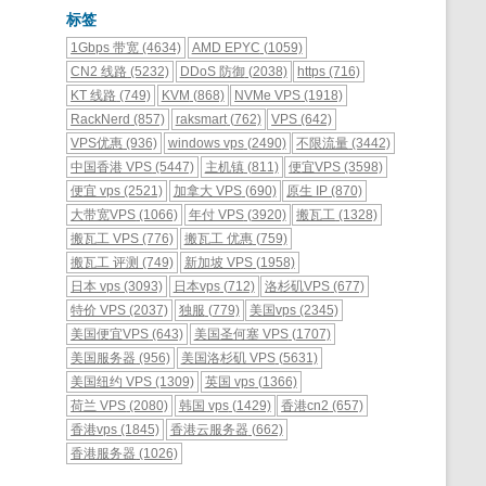
标签
1Gbps 带宽
(4634)
AMD EPYC
(1059)
CN2 线路
(5232)
DDoS 防御
(2038)
https
(716)
KT 线路
(749)
KVM
(868)
NVMe VPS
(1918)
RackNerd
(857)
raksmart
(762)
VPS
(642)
VPS优惠
(936)
windows vps
(2490)
不限流量
(3442)
中国香港 VPS
(5447)
主机镇
(811)
便宜VPS
(3598)
便宜 vps
(2521)
加拿大 VPS
(690)
原生 IP
(870)
大带宽VPS
(1066)
年付 VPS
(3920)
搬瓦工
(1328)
搬瓦工 VPS
(776)
搬瓦工 优惠
(759)
搬瓦工 评测
(749)
新加坡 VPS
(1958)
日本 vps
(3093)
日本vps
(712)
洛杉矶VPS
(677)
特价 VPS
(2037)
独服
(779)
美国vps
(2345)
美国便宜VPS
(643)
美国圣何塞 VPS
(1707)
美国服务器
(956)
美国洛杉矶 VPS
(5631)
美国纽约 VPS
(1309)
英国 vps
(1366)
荷兰 VPS
(2080)
韩国 vps
(1429)
香港cn2
(657)
香港vps
(1845)
香港云服务器
(662)
香港服务器
(1026)