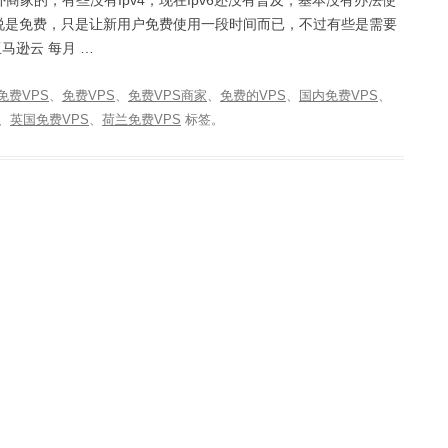
家的，有些没有Ipv4，现在Ipv6还没有普及，基本没有办法使
能说是免费，只是让新用户免费使用一段时间而已，不过有些是需要
亚马逊云 每月 …
8免费VPS
、
免费VPS
、
免费VPS商家
、
免费的VPS
、
国内免费VPS
、
、
英国免费VPS
、
荷兰免费VPS
标签。