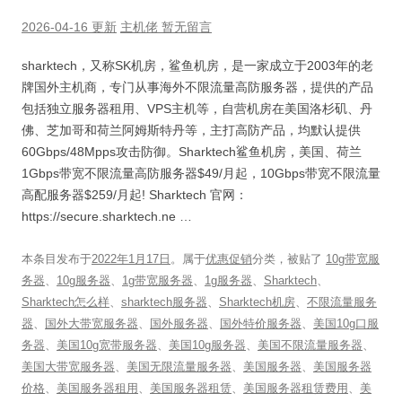
2026-04-16 更新
主机佬
暂无留言
sharktech，又称SK机房，鲨鱼机房，是一家成立于2003年的老
牌国外主机商，专门从事海外不限流量高防服务器，提供的产品
包括独立服务器租用、VPS主机等，自营机房在美国洛杉矶、丹
佛、芝加哥和荷兰阿姆斯特丹等，主打高防产品，均默认提供
60Gbps/48Mpps攻击防御。Sharktech鲨鱼机房，美国、荷兰
1Gbps带宽不限流量高防服务器$49/月起，10Gbps带宽不限流量
高配服务器$259/月起! Sharktech 官网：
https://secure.sharktech.ne …
本条目发布于
2022年1月17日
。属于
优惠促销
分类，被贴了
10g带宽服
务器
、
10g服务器
、
1g带宽服务器
、
1g服务器
、
Sharktech
、
Sharktech怎么样
、
sharktech服务器
、
Sharktech机房
、
不限流量服务
器
、
国外大带宽服务器
、
国外服务器
、
国外特价服务器
、
美国10g口服
务器
、
美国10g宽带服务器
、
美国10g服务器
、
美国不限流量服务器
、
美国大带宽服务器
、
美国无限流量服务器
、
美国服务器
、
美国服务器
价格
、
美国服务器租用
、
美国服务器租赁
、
美国服务器租赁费用
、
美