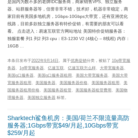
是国内为数不多的老牌IDC服务商，商家销售VPS、独立服务
器、站群服务器等，信誉非常不错，技术好，机器非常稳定，商
家目前有美国多地机房，1Gbps-10Gbps大带宽，还有亚洲优化
线路，目前多款独立服务器有特价促销，有需要的朋友可以看
看。 点击进入：易速互联官方网站地址 美国特价促销服务器：
独服套餐 列1 列2 列3 cpu：E3-1230 V2 (4核心 – 8线程) 内存：
16GB …
本条目发布于
2022年9月14日
。属于
优惠促销
分类，被贴了
10g带宽服
务器
、
1g带宽服务器
、
亿速互联
、
亿速互联怎么样
、
大带宽服务器
、
美国g口服务器
、
美国g口服务器租用
、
美国大带宽服务器
、
美国大带
宽服务器租用
、
美国服务器
、
美国服务器价格
、
美国服务器租用
、
美
国服务器租用价格
、
美国服务器租赁
、
美国服务器租赁费用
、
美国物
理服务器
、
美国独立服务器
标签。
Sharktech鲨鱼机房：美国/荷兰不限流量高防
服务器;1Gbps带宽$49/月起,10Gbps带宽
$259/月起