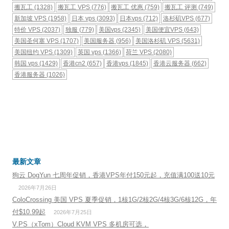
搬瓦工
(1328)
搬瓦工 VPS
(776)
搬瓦工 优惠
(759)
搬瓦工 评测
(749)
新加坡 VPS
(1958)
日本 vps
(3093)
日本vps
(712)
洛杉矶VPS
(677)
特价 VPS
(2037)
独服
(779)
美国vps
(2345)
美国便宜VPS
(643)
美国圣何塞 VPS
(1707)
美国服务器
(956)
美国洛杉矶 VPS
(5631)
美国纽约 VPS
(1309)
英国 vps
(1366)
荷兰 VPS
(2080)
韩国 vps
(1429)
香港cn2
(657)
香港vps
(1845)
香港云服务器
(662)
香港服务器
(1026)
最新文章
狗云 DogYun 七周年促销，香港VPS年付150元起，充值满100送10元
2026年7月26日
ColoCrossing 美国 VPS 夏季促销，1核1G/2核2G/4核3G/6核12G，年
付$10.99起
2026年7月25日
V.PS（xTom）Cloud KVM VPS 多机房可选，