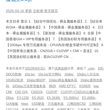
2026-04-16 更新
主机佬
暂无留言
本文目录 显示 1. 【硅谷中国优化 - 裸金属服务器】 2. 【硅谷单
向GIA - 裸金属服务器】 3. 【中国香港 - 裸金属服务器】 4. 【日
本 - 裸金属服务器】 5. 【新加坡 - 裸金属服务器】 6. 全新【中
国香港GIA + VIP专用服务器】 7. 【美国洛杉矶专用服务器】 8.
【10Gbps 专用万兆服务器 - CPU/内存/硬盘等硬件均可定制】 9.
【中国香港云服务器 - CN2GIA + CU2VIP + CMI + 直连】 10.
【美国洛杉矶云服务器 - 双向CU2VIP CN …
本条目发布于
2022年8月3日
。属于
优惠促销
分类，被贴了
.com
、
10G
DDOS防御
、
10g.biz
、
10g.biz官方网站
、
10gbiz
、
10gbiz八月活动
、
10GBIZ机房
、
10gbiz测试IP
、
10gbiz裸金属服务器
、
10gbiz通用优惠
码
、
10Gbps万兆带宽服务器
、
9929
、
AMD EPYC
、
AS9929
、
bgp
、
CMI
、
CN2 GIA
、
CN2GIA
、
CU2VIP
、
CU2VIP+CN2GIA云服务器
、
DDos
、
E3-1230
、
E5-2620
、
E5-2630L
、
E5-2660v2
、
E5-2680v
、
GIA独服
、
https
、
SSD硬盘
、
万兆服务器
、
三网回程CN2
、
三网回程
CN2 GIA
、
专用服务器
、
中国联通
、
中国联通CU
、
云服务器
、
单向