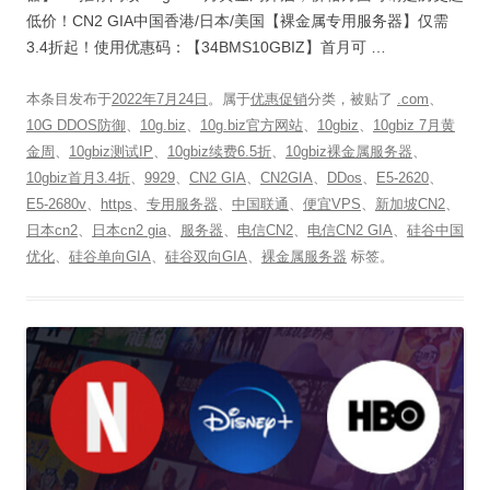
低价！CN2 GIA中国香港/日本/美国【裸金属专用服务器】仅需
3.4折起！使用优惠码：【34BMS10GBIZ】首月可 …
本条目发布于
2022年7月24日
。属于
优惠促销
分类，被贴了
.com
、
10G DDOS防御
、
10g.biz
、
10g.biz官方网站
、
10gbiz
、
10gbiz 7月黄
金周
、
10gbiz测试IP
、
10gbiz续费6.5折
、
10gbiz裸金属服务器
、
10gbiz首月3.4折
、
9929
、
CN2 GIA
、
CN2GIA
、
DDos
、
E5-2620
、
E5-2680v
、
https
、
专用服务器
、
中国联通
、
便宜VPS
、
新加坡CN2
、
日本cn2
、
日本cn2 gia
、
服务器
、
电信CN2
、
电信CN2 GIA
、
硅谷中国
优化
、
硅谷单向GIA
、
硅谷双向GIA
、
裸金属服务器
标签。