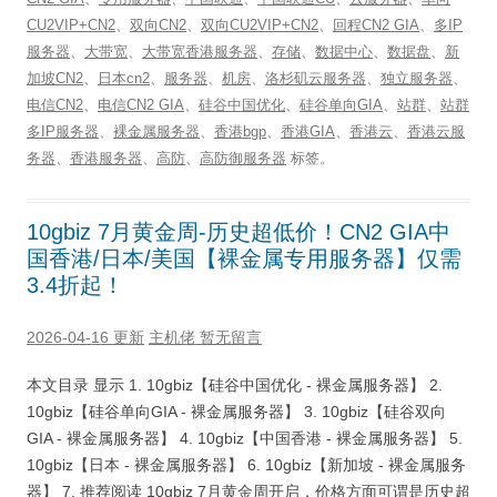
CU2VIP+CN2
、
双向CN2
、
双向CU2VIP+CN2
、
回程CN2 GIA
、
多IP
服务器
、
大带宽
、
大带宽香港服务器
、
存储
、
数据中心
、
数据盘
、
新
加坡CN2
、
日本cn2
、
服务器
、
机房
、
洛杉矶云服务器
、
独立服务器
、
电信CN2
、
电信CN2 GIA
、
硅谷中国优化
、
硅谷单向GIA
、
站群
、
站群
多IP服务器
、
裸金属服务器
、
香港bgp
、
香港GIA
、
香港云
、
香港云服
务器
、
香港服务器
、
高防
、
高防御服务器
标签。
10gbiz 7月黄金周-历史超低价！CN2 GIA中
国香港/日本/美国【裸金属专用服务器】仅需
3.4折起！
2026-04-16 更新
主机佬
暂无留言
本文目录 显示 1. 10gbiz【硅谷中国优化 - 裸金属服务器】 2.
10gbiz【硅谷单向GIA - 裸金属服务器】 3. 10gbiz【硅谷双向
GIA - 裸金属服务器】 4. 10gbiz【中国香港 - 裸金属服务器】 5.
10gbiz【日本 - 裸金属服务器】 6. 10gbiz【新加坡 - 裸金属服务
器】 7. 推荐阅读 10gbiz 7月黄金周开启，价格方面可谓是历史超