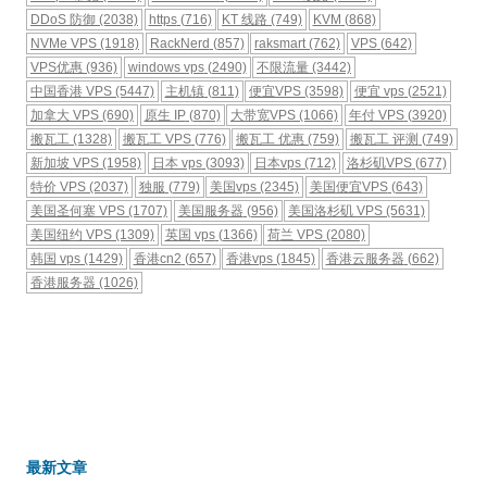
DDoS 防御
(2038)
https
(716)
KT 线路
(749)
KVM
(868)
NVMe VPS
(1918)
RackNerd
(857)
raksmart
(762)
VPS
(642)
VPS优惠
(936)
windows vps
(2490)
不限流量
(3442)
中国香港 VPS
(5447)
主机镇
(811)
便宜VPS
(3598)
便宜 vps
(2521)
加拿大 VPS
(690)
原生 IP
(870)
大带宽VPS
(1066)
年付 VPS
(3920)
搬瓦工
(1328)
搬瓦工 VPS
(776)
搬瓦工 优惠
(759)
搬瓦工 评测
(749)
新加坡 VPS
(1958)
日本 vps
(3093)
日本vps
(712)
洛杉矶VPS
(677)
特价 VPS
(2037)
独服
(779)
美国vps
(2345)
美国便宜VPS
(643)
美国圣何塞 VPS
(1707)
美国服务器
(956)
美国洛杉矶 VPS
(5631)
美国纽约 VPS
(1309)
英国 vps
(1366)
荷兰 VPS
(2080)
韩国 vps
(1429)
香港cn2
(657)
香港vps
(1845)
香港云服务器
(662)
香港服务器
(1026)
最新文章