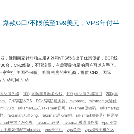
”，爆款G口/不限低至199美元，VPS年付半
务器，近期商家针对独立服务器和VPS都推出了优惠促销，BGP线
天放30台，CN2线路，不限流量，有需要跑流量的用户可以入手了。
 RAKsmart 是一家主打 美国圣何塞、美国 机房的主机商，提供 CN2、国际
站 活动时间 活动 …
G高防服务器
、
100g高防服务器多少钱
、
100g高防服务器租用
、
200g高
com
、
CN2高防VPS
、
DDoS高防服务器
、
raksmart
、
raksmart 大陆优
rt与vultr
、
raksmart主机 raksmart官网
、
raksmart促销码
、
raksmart做
么样
、
raksmart无法ping
、
raksmart是kvm吗
、
raksmart服务器租用需要
ksmart被封了怎么办
、
raksmart评测
、
raksmart香港服务器
、
vps 不能
vps主机如何配置php环境
、
vps云主机
、
vps免费
、
vps和云主机的区