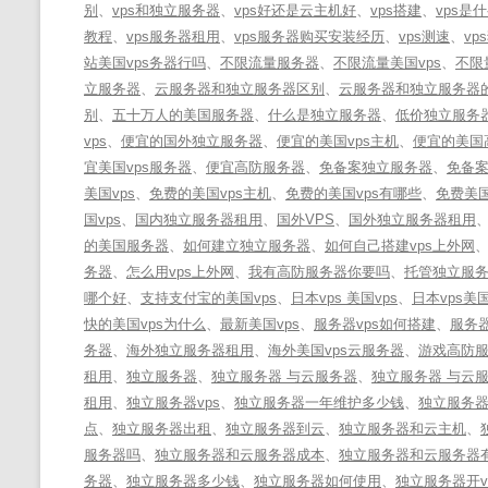
别
、
vps和独立服务器
、
vps好还是云主机好
、
vps搭建
、
vps是
教程
、
vps服务器租用
、
vps服务器购买安装经历
、
vps测速
、
vp
站美国vps务器行吗
、
不限流量服务器
、
不限流量美国vps
、
不限
立服务器
、
云服务器和独立服务器区别
、
云服务器和独立服务器
别
、
五十万人的美国服务器
、
什么是独立服务器
、
低价独立服务
vps
、
便宜的国外独立服务器
、
便宜的美国vps主机
、
便宜的美国
宜美国vps服务器
、
便宜高防服务器
、
免备案独立服务器
、
免备
美国vps
、
免费的美国vps主机
、
免费的美国vps有哪些
、
免费美国
国vps
、
国内独立服务器租用
、
国外VPS
、
国外独立服务器租用
的美国服务器
、
如何建立独立服务器
、
如何自己搭建vps上外网
务器
、
怎么用vps上外网
、
我有高防服务器你要吗
、
托管独立服
哪个好
、
支持支付宝的美国vps
、
日本vps 美国vps
、
日本vps美国
快的美国vps为什么
、
最新美国vps
、
服务器vps如何搭建
、
服务
务器
、
海外独立服务器租用
、
海外美国vps云服务器
、
游戏高防
租用
、
独立服务器
、
独立服务器 与云服务器
、
独立服务器 与云
租用
、
独立服务器vps
、
独立服务器一年维护多少钱
、
独立服务
点
、
独立服务器出租
、
独立服务器到云
、
独立服务器和云主机
、
服务器吗
、
独立服务器和云服务器成本
、
独立服务器和云服务器
务器
、
独立服务器多少钱
、
独立服务器如何使用
、
独立服务器开v