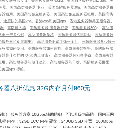
国独立服务器 cn2
、
美国独立服务器cn2
、
美国独立服务器cn2 350
、
美
务器
、
美国高防服务器 专业
、
美国高防服务器30g
、
美国高防服务器价
务器租用
、
美国高防独立服务器
、
美国高防独立服务器租用
、
美国高防
、
速度快的美国vps
、
香港vps和美国vps
、
香港服务器和美国服务器
、
务器
、
高防服务器
、
高防服务器 服务器托管
、
高防服务器300g
、
高防服
务器一般多少钱
、
高防服务器价格
、
高防服务器优惠活动
、
高防服务器
的服务器区别在哪里?
、
高防服务器多少钱一个月
、
高防服务器多少钱一
服务器如何使用
、
高防服务器如何选择
、
高防服务器托管
、
高防服务器
务器是什么样的?怎么防止攻击?
、
高防服务器月租多少钱
、
高防服务器
租用
、
高防服务器能做什么的
、
高防服务器能干啥
、
高防服务器那里
防美国vps
标签。
务器八折优惠 32G内存月付960元
折扣） 服务器方案 10Gbps辅助防御，可以升级为高防，国内三网
六线程 内存：32GB ECC 内存 硬盘：240GB SSD 带宽：100Mbps
 CPU：Intel 双路 E5-2620 八核十六线程 内存：64GB