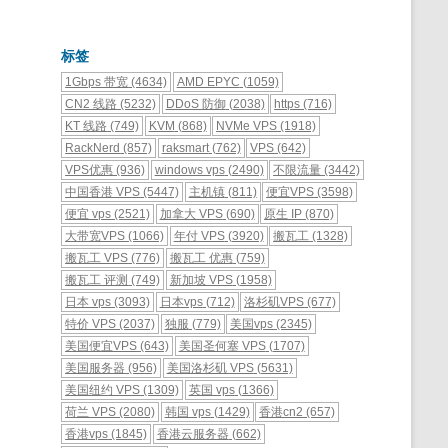
标签
1Gbps 带宽
(4634)
AMD EPYC
(1059)
CN2 线路
(5232)
DDoS 防御
(2038)
https
(716)
KT 线路
(749)
KVM
(868)
NVMe VPS
(1918)
RackNerd
(857)
raksmart
(762)
VPS
(642)
VPS优惠
(936)
windows vps
(2490)
不限流量
(3442)
中国香港 VPS
(5447)
主机镇
(811)
便宜VPS
(3598)
便宜 vps
(2521)
加拿大 VPS
(690)
原生 IP
(870)
大带宽VPS
(1066)
年付 VPS
(3920)
搬瓦工
(1328)
搬瓦工 VPS
(776)
搬瓦工 优惠
(759)
搬瓦工 评测
(749)
新加坡 VPS
(1958)
日本 vps
(3093)
日本vps
(712)
洛杉矶VPS
(677)
特价 VPS
(2037)
独服
(779)
美国vps
(2345)
美国便宜VPS
(643)
美国圣何塞 VPS
(1707)
美国服务器
(956)
美国洛杉矶 VPS
(5631)
美国纽约 VPS
(1309)
英国 vps
(1366)
荷兰 VPS
(2080)
韩国 vps
(1429)
香港cn2
(657)
香港vps
(1845)
香港云服务器
(662)