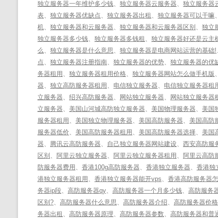
独立服务器一年维护多少钱
、
独立服务器云服务器
、
独立服务器
表
、
独立服务器优缺点
、
独立服务器出租
、
独立服务器可以干嘛
机
、
独立服务器和云服务器
、
独立服务器和云服务器区别
、
独立
独立服务器多少钱
、
独立服务器多钱租
、
独立服务器好还是云主
么
、
独立服务器是什么意思
、
独立服务器是电商网站运营的基础!
点
、
独立服务器注册指南
、
独立服务器的优势
、
独立服务器的优
务器租用
、
独立服务器租用价格
、
独立服务器网站怎么做手机版
器
、
独立高防服务器租用
、
电信独立服务器
、
电信独立服务器租
立服务器
、
绍兴高防服务器
、
网站独立服务器
、
网站独立服务器
立服务器
、
美国山河城高防独立服务器
、
美国物理服务器
、
美国
服务器租用
、
美国独立物理服务器
、
美国高防服务器
、
美国高防
服务器低价
、
美国高防服务器租用
、
美国高防服务器选择
、
美国
器
、
腾讯云高防服务器
、
自己独立服务器网站建设
、
西安高防服
区别
、
阿里云独立服务器
、
阿里云独立服务器租用
、
阿里云高防
防服务器费用
、
香港100g高防服务器
、
香港独立服务器
、
香港独立
港独立服务器租用
、
香港独立服务器能开vps
、
香港高防服务器
务器ip段
、
高防服务器qy
、
高防服务器一个月多少钱
、
高防服务
区别?
、
高防服务器什么意思
、
高防服务器介绍
、
高防服务器价格
务器出租
、
高防服务器原理
、
高防服务器参数
、
高防服务器和普