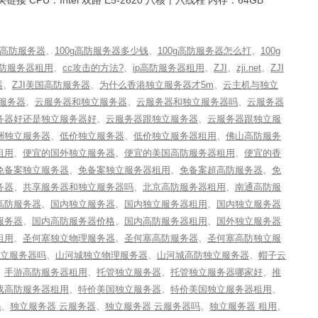
G高防服务器
、
100g高防服务器多少钱
、
100g高防服务器怎么打
、
100g
高防服务器租用
、
cc攻击的方法?
、
ip高防服务器租用
、
ZJI
、
zji.net
、
ZJI
器
、
ZJI美国高防服务器
、
为什么香港独立服务器才5m
、
云主机与独立
服务器
、
云服务器和独立服务器
、
云服务器和独立服务器吗
、
云服务器
务器好还是独立服务器好
、
云服务器跟独立服务器
、
云服务器跟独立服
洲独立服务器
、
低价独立服务器
、
低价独立服务器租用
、
佛山高防服务
租用
、
便宜的国外独立服务器
、
便宜的美国高防服务器租用
、
便宜的香
免备案独立服务器
、
免备案独立服务器租用
、
免备案超高防服务器
、
免
务器
、
共享服务器和独立服务器吗
、
北京高防服务器租用
、
南通高防服
高防服务器
、
国内独立服务器
、
国内独立服务器租用
、
国内独立服务器
服务器
、
国内高防服务器价格
、
国内高防服务器租用
、
国外独立服务器
租用
、
圣何塞独立物理服务器
、
圣何塞高防服务器
、
圣何塞高防独立服
立服务器吗
、
山河城独立物理服务器
、
山河城高防独立服务器
、
帽子云
、
手游高防服务器租用
、
托管独立服务器
、
托管独立服务器哪家好
、
推
戏高防服务器租用
、
特价美国独立服务器
、
特价美国独立服务器租用
、
吗
、
独立服务器 云服务器
、
独立服务器 云服务器吗
、
独立服务器 租用
、