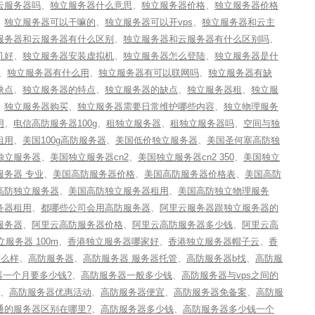
云服务器吗
、
独立服务器什么意思
、
独立服务器价格
、
独立服务器价格
、
独立服务器可以干嘛的
、
独立服务器可以开vps
、
独立服务器和云主
服务器和云服务器有什么区别
、
独立服务器和云服务器有什么区别吗
、
机好
、
独立服务器安装虚拟机
、
独立服务器怎么登陆
、
独立服务器是什
、
独立服务器有什么用
、
独立服务器有可以联网吗
、
独立服务器有缺
缺点
、
独立服务器的特点
、
独立服务器的缺点
、
独立服务器租
、
独立服
、
独立服务器购买
、
独立服务器需要日常维护哪些内容
、
独立物理服务
用
、
电信高防服务器100g
、
租独立服务器
、
租独立服务器吗
、
空间与独
租用
、
美国100g高防服务器
、
美国低价独立服务器
、
美国圣何塞高防独
独立服务器
、
美国独立服务器cn2
、
美国独立服务器cn2 350
、
美国独立
服务器 专业
、
美国高防服务器价格
、
美国高防服务器价格表
、
美国高防
高防独立服务器
、
美国高防独立服务器租用
、
美国高防独立物理服务
务器租用
、
都哪些公司会用高防服务器
、
阿里云服务器跟独立服务器的
服务器
、
阿里云高防服务器价格
、
阿里云高防服务器多少钱
、
阿里云高
服务器 100m
、
香港独立服务器哪家好
、
香港独立服务器帽子云
、
香
怎么样
、
高防服务器
、
高防服务器 服务器托管
、
高防服务器b找
、
高防服
器一个月要多少钱?
、
高防服务器一般多少钱
、
高防服务器与vps之间的
、
高防服务器优惠活动
、
高防服务器便宜
、
高防服务器免备案
、
高防服
通的服务器区别在哪里?
、
高防服务器多少钱
、
高防服务器多少钱一个