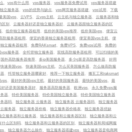
什么
、
vps有什么用
、
vps服务器
、
vps服务器免费试用
、
vps服务器搭建
s独立服务器
、
vps的优势与缺点
、
vps网页服务器搭建
、
vps试用
、
下载
量美国vps
、
云VPS
、
云vps主机
、
云主机与独立服务器
、
云服务器和独
的区别
、
云服务器好还是独立服务器好
、
云服务器跟独立服务器的区
器
、
低价独立服务器租用
、
低价的美国vps推荐
、
低价美国vps
、
便宜云
高防服务器租用
、
便宜的香港独立服务器租用
、
便宜美国vps主机
、
便
案独立服务器租用
、
免费RAKsmart
、
免费VPS
、
免费vps试用
、
免费的
vps服务器
、
全托管独立服务器
、
双线高防服务器租用
、
可以扫描的美
、
国外高防服务器推荐
、
多ip美国服务器
、
多少g算是高防服务器
、
好用
、
快速美国vps
、
快速美国vps主机
、
怎么买美国服务器
、
怎么做高防服
务器
、
托管独立服务器哪家好
、
推荐一下独立服务器
、
搬瓦工和raksmart
vps
、
最好的美国vps主机
、
最好的美国服务器
、
最快的美国vps
、
最
器好还是美国服务器好
、
服务器高防服务器
、
欧洲vps
、
永久免费vps服
服务器
、
特价美国服务器
、
特价美国独立服务器
、
特价美国独立服务器
服务器吗
、
独立服务器 云服务器
、
独立服务器 云服务器吗
、
独立服务器
器云服务器
、
独立服务器价格
、
独立服务器价格表
、
独立服务器优缺
独立服务器和云服务器
、
独立服务器和云服务器区别
、
独立服务器和云
有什么区别吗
、
独立服务器和云服务器的区别
、
独立服务器和局域网服
ps
、
独立服务器怎么操作
、
独立服务器搭建vps
、
独立服务器是电商网