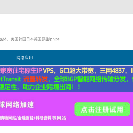
流媒体、美国韩国日本英国原生ip vps
跳
至
记
网络应用
正
文