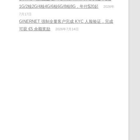
1G/2核2G/4核4G/6核6G/8核8G，年付$20起
2026年
7月17日
GINERNET 强制全量客户完成 KYC 人脸验证，完成
可获 €5 余额奖励
2026年7月14日