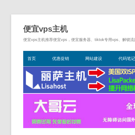
便宜vps主机
便宜vps主机推荐便宜vps，便宜服务器、tiktok专用vps、解锁
首页
优惠促销
网站建设
代码笔