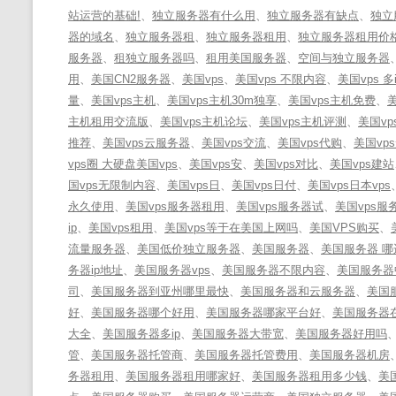
站运营的基础!
、
独立服务器有什么用
、
独立服务器有缺点
、
独立
器的域名
、
独立服务器租
、
独立服务器租用
、
独立服务器租用价
服务器
、
租独立服务器吗
、
租用美国服务器
、
空间与独立服务器
用
、
美国CN2服务器
、
美国vps
、
美国vps 不限内容
、
美国vps 多i
量
、
美国vps主机
、
美国vps主机30m独享
、
美国vps主机免费
、
主机租用交流版
、
美国vps主机论坛
、
美国vps主机评测
、
美国vp
推荐
、
美国vps云服务器
、
美国vps交流
、
美国vps代购
、
美国vp
vps圈 大硬盘美国vps
、
美国vps安
、
美国vps对比
、
美国vps建站
国vps无限制内容
、
美国vps日
、
美国vps日付
、
美国vps日本vps
永久使用
、
美国vps服务器租用
、
美国vps服务器试
、
美国vps服
ip
、
美国vps租用
、
美国vps等于在美国上网吗
、
美国VPS购买
、
流量服务器
、
美国低价独立服务器
、
美国服务器
、
美国服务器 哪
务器ip地址
、
美国服务器vps
、
美国服务器不限内容
、
美国服务器
司
、
美国服务器到亚州哪里最快
、
美国服务器和云服务器
、
美国
好
、
美国服务器哪个好用
、
美国服务器哪家平台好
、
美国服务器
大全
、
美国服务器多ip
、
美国服务器大带宽
、
美国服务器好用吗
管
、
美国服务器托管商
、
美国服务器托管费用
、
美国服务器机房
务器租用
、
美国服务器租用哪家好
、
美国服务器租用多少钱
、
美