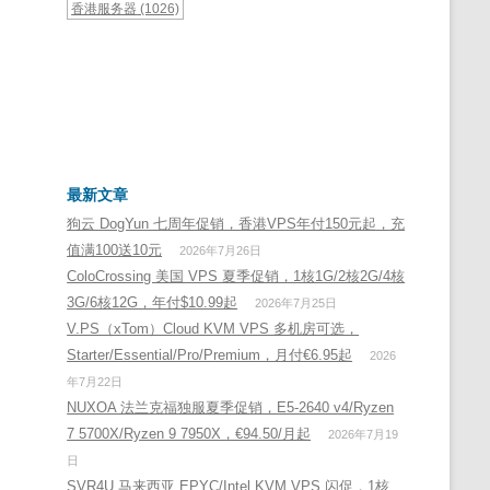
香港服务器
(1026)
最新文章
狗云 DogYun 七周年促销，香港VPS年付150元起，充
值满100送10元
2026年7月26日
ColoCrossing 美国 VPS 夏季促销，1核1G/2核2G/4核
3G/6核12G，年付$10.99起
2026年7月25日
V.PS（xTom）Cloud KVM VPS 多机房可选，
Starter/Essential/Pro/Premium，月付€6.95起
2026
年7月22日
NUXOA 法兰克福独服夏季促销，E5-2640 v4/Ryzen
7 5700X/Ryzen 9 7950X，€94.50/月起
2026年7月19
日
SVR4U 马来西亚 EPYC/Intel KVM VPS 闪促，1核