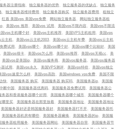
服务器注册指南
、
独立服务器的优势
、
独立服务器的优缺点
、
独立服务
格
、
独立服务器维持费用
、
独立服务器购买
、
独立服务器费用
、
租独立
、
红盾 美国vps 美国vps免费
、
网站独立服务器
、
网站独立服务器租
p
、
美国vps 推荐
、
美国vps 试用
、
美国vps不限内容
、
美国vps不限流
美国vps主机哪个好
、
美国vps主机推荐
、
美国VPS主机租用
、
美国vps
s云主机
、
美国vps云主机2003
、
美国vps云主机年费
、
美国vps云主机
s免费试用
、
美国vps哪个
、
美国vps哪个好
、
美国vps哪个比较好
、
美国
、
美国vps很卡
、
美国vps怎么用
、
美国vps推荐
、
美国vps无视cc
、
美
、
美国vps是美国ip
、
美国vps服务商
、
美国vps服务器
、
美国vps服务器
务器试用
、
美国vps永久
、
美国VPS测评
、
美国vps特价
、
美国vps独立
美国vps速度怎么样
、
美国vps高防
、
美国windows vps免费
、
美国不限
边快
、
美国服务器 购买
、
美国服务器 购买吗
、
美国服务器ip
、
美国服
中断中国
、
美国服务器优惠码
、
美国服务器免费试用
、
美国服务器公
服务器和香港服务器哪个好用
、
美国服务器哪个城市
、
美国服务器哪个
在哪里买
、
美国服务器在那里放着
、
美国服务器地址
、
美国服务器地址
、
美国服务器好还是韩国服务器好
、
美国服务器打不开
、
美国服务器托
、
美国服务器机房有哪些
、
美国服务器瘫痪
、
美国服务器的ip
、
美国服
国服务器租用服务
、
美国服务器网站
、
美国服务器自营
、
美国服务器节