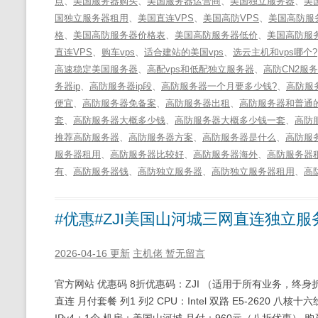
点
、
美国服务器购买
、
美国服务器运营商
、
美国独立服务器
、
美
国独立服务器租用
、
美国直连VPS
、
美国高防VPS
、
美国高防服
格
、
美国高防服务器价格表
、
美国高防服务器低价
、
美国高防服
直连VPS
、
购车vps
、
适合建站的美国vps
、
选云主机和vps哪个?
高速稳定美国服务器
、
高配vps和低配独立服务器
、
高防CN2服
务器ip
、
高防服务器ip段
、
高防服务器一个月要多少钱?
、
高防服
便宜
、
高防服务器免备案
、
高防服务器出租
、
高防服务器和普通
套
、
高防服务器大概多少钱
、
高防服务器大概多少钱一套
、
高防
推荐高防服务器
、
高防服务器方案
、
高防服务器是什么
、
高防服
服务器租用
、
高防服务器比较好
、
高防服务器海外
、
高防服务器
有
、
高防服务器钱
、
高防独立服务器
、
高防独立服务器租用
、
高
#优惠#ZJI美国山河城三网直连独立服
2026-04-16 更新
主机佬
暂无留言
官方网站 优惠码 8折优惠码：ZJI （适用于所有业务，终身
直连 月付套餐 列1 列2 CPU：Intel 双路 E5-2620 八核十
IPv4：1个 机房：美国山河城 月付：960元（八折优惠） 购买链接