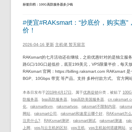
标签归档：
100G高防服务器多少钱
#便宜#RAKsmart：“抄底价，购实惠
价！
2026-04-16 更新
主机佬
暂无留言
RAKsmart的七月活动还在继续，之前优惠针对的是独立服
路G口/10G口超低价，底至199美元，VPS限量半价，每
RAKsmart 官网：https://billing.raksmart.com
BGP、10Gbps 带宽 等产品。支持 多种付款方式。 官方网
本条目发布于
2019年4月17日
。属于
优惠促销
分类，被贴了
100
防服务器
、
bgp高防服务器
、
bgp高防美国服务器
、
cn.raksmart.
化
、
raksmartkvm
、
raksmartvps
、
raksmart不限制内容
、
raksma
网站
、
raksmart公司
、
raksmart和速度云哪个好
、
RAKsmart怎
注意什么?
、
RAKsmart测评
、
raksmart测试
、
raksmart测速
、
ra
上网
、
vps与云主机的区别
、
vps主机
、
vps主机如何搭建网站
、