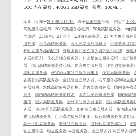
ECC 内存 硬盘：400GB SSD 硬盘 带宽：100Mb …
本条目发布于
2019年4月17日
。属于
优惠促销
分类，被贴了
100
高防服务器租用
、
20g高防服务器租用
、
50元高防服务器
、
bgp
优惠码
、
ZJI促销
、
ZJI活动
、
ZJI独立服务器
、
ZJI美国独立服务
服务器
、
云免高防服务器
、
云免高防服务器租用
、
云服务器 独立
和独立服务器的区别
、
云服务器和独立服务器的区别在哪
、
云服
务器的区别
、
什么是独立服务器
、
什么是独立服务器吗
、
低价欧
器
、
佛山高防服务器多少钱
、
便宜独立服务器
、
便宜独立服务器
港独立服务器
、
便宜的香港独立服务器租用
、
便宜高防服务器
、
备案香港高防服务器
、
全托管独立服务器
、
共享服务器和独立服
务器租用
、
双线高防服务器租用
、
嘉兴高防服务器
、
国内免备案
评测
、
国内的高防服务器技术
、
国内菠菜高防服务器
、
国内高防
租用
、
国外高防服务器
、
国外高防服务器推荐
、
国外高防服务器
务器
、
多少g算是高防服务器
、
如何建立独立服务器
、
如何建立独
香港高防服务器
、
广州高防服务器租用
、
我有高防服务器你要吗
荐一下独立服务器
、
海外独立服务器
、
海外独立服务器租用
、
游
独立服务器
、
独立服务器 与云服务器
、
独立服务器 与云服务器