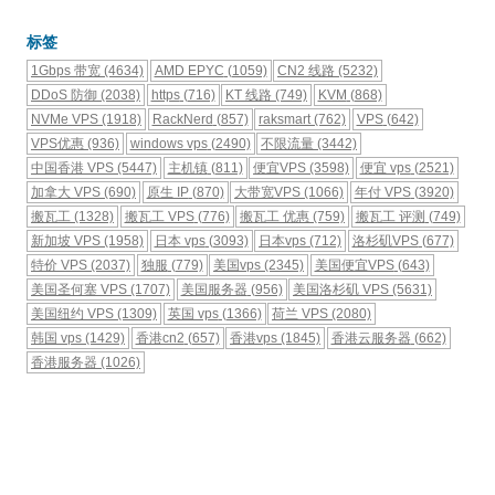
标签
1Gbps 带宽
(4634)
AMD EPYC
(1059)
CN2 线路
(5232)
DDoS 防御
(2038)
https
(716)
KT 线路
(749)
KVM
(868)
NVMe VPS
(1918)
RackNerd
(857)
raksmart
(762)
VPS
(642)
VPS优惠
(936)
windows vps
(2490)
不限流量
(3442)
中国香港 VPS
(5447)
主机镇
(811)
便宜VPS
(3598)
便宜 vps
(2521)
加拿大 VPS
(690)
原生 IP
(870)
大带宽VPS
(1066)
年付 VPS
(3920)
搬瓦工
(1328)
搬瓦工 VPS
(776)
搬瓦工 优惠
(759)
搬瓦工 评测
(749)
新加坡 VPS
(1958)
日本 vps
(3093)
日本vps
(712)
洛杉矶VPS
(677)
特价 VPS
(2037)
独服
(779)
美国vps
(2345)
美国便宜VPS
(643)
美国圣何塞 VPS
(1707)
美国服务器
(956)
美国洛杉矶 VPS
(5631)
美国纽约 VPS
(1309)
英国 vps
(1366)
荷兰 VPS
(2080)
韩国 vps
(1429)
香港cn2
(657)
香港vps
(1845)
香港云服务器
(662)
香港服务器
(1026)