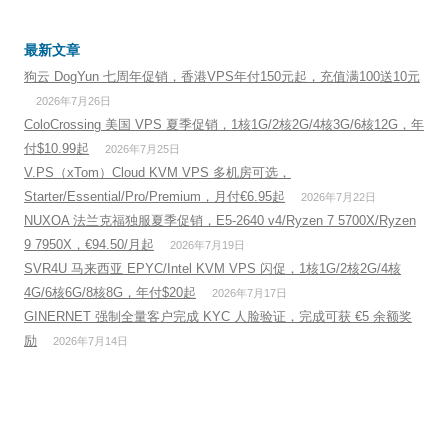
最新文章
狗云 DogYun 七周年促销，香港VPS年付150元起，充值满100送10元
2026年7月26日
ColoCrossing 美国 VPS 夏季促销，1核1G/2核2G/4核3G/6核12G，年
付$10.99起
2026年7月25日
V.PS（xTom）Cloud KVM VPS 多机房可选，
Starter/Essential/Pro/Premium，月付€6.95起
2026年7月22日
NUXOA 法兰克福独服夏季促销，E5-2640 v4/Ryzen 7 5700X/Ryzen
9 7950X，€94.50/月起
2026年7月19日
SVR4U 马来西亚 EPYC/Intel KVM VPS 闪促，1核1G/2核2G/4核
4G/6核6G/8核8G，年付$20起
2026年7月17日
GINERNET 强制全量客户完成 KYC 人脸验证，完成可获 €5 余额奖
励
2026年7月14日