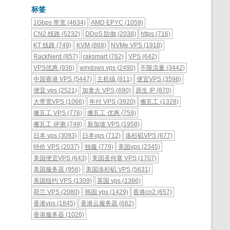
标签
1Gbps 带宽
(4634)
AMD EPYC
(1059)
CN2 线路
(5232)
DDoS 防御
(2038)
https
(716)
KT 线路
(749)
KVM
(868)
NVMe VPS
(1918)
RackNerd
(857)
raksmart
(762)
VPS
(642)
VPS优惠
(936)
windows vps
(2490)
不限流量
(3442)
中国香港 VPS
(5447)
主机镇
(811)
便宜VPS
(3598)
便宜 vps
(2521)
加拿大 VPS
(690)
原生 IP
(870)
大带宽VPS
(1066)
年付 VPS
(3920)
搬瓦工
(1328)
搬瓦工 VPS
(776)
搬瓦工 优惠
(759)
搬瓦工 评测
(749)
新加坡 VPS
(1958)
日本 vps
(3093)
日本vps
(712)
洛杉矶VPS
(677)
特价 VPS
(2037)
独服
(779)
美国vps
(2345)
美国便宜VPS
(643)
美国圣何塞 VPS
(1707)
美国服务器
(956)
美国洛杉矶 VPS
(5631)
美国纽约 VPS
(1309)
英国 vps
(1366)
荷兰 VPS
(2080)
韩国 vps
(1429)
香港cn2
(657)
香港vps
(1845)
香港云服务器
(662)
香港服务器
(1026)