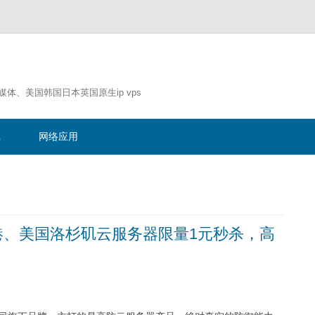
流媒体、美国韩国日本英国原生ip vps
跳
至
记
网络应用
正
文
港、美国洛杉矶云服务器限量1元秒杀，高