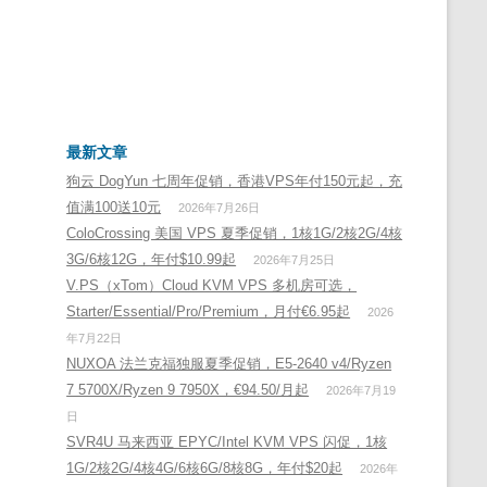
最新文章
狗云 DogYun 七周年促销，香港VPS年付150元起，充
值满100送10元
2026年7月26日
ColoCrossing 美国 VPS 夏季促销，1核1G/2核2G/4核
3G/6核12G，年付$10.99起
2026年7月25日
V.PS（xTom）Cloud KVM VPS 多机房可选，
Starter/Essential/Pro/Premium，月付€6.95起
2026
年7月22日
NUXOA 法兰克福独服夏季促销，E5-2640 v4/Ryzen
7 5700X/Ryzen 9 7950X，€94.50/月起
2026年7月19
日
SVR4U 马来西亚 EPYC/Intel KVM VPS 闪促，1核
1G/2核2G/4核4G/6核6G/8核8G，年付$20起
2026年