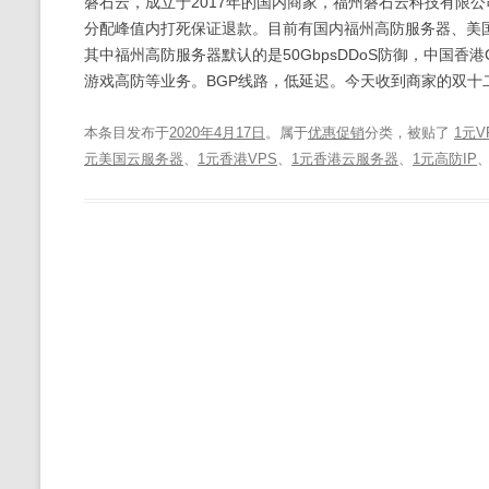
磐石云，成立于2017年的国内商家，福州磐石云科技有限
分配峰值内打死保证退款。目前有国内福州高防服务器、美国
其中福州高防服务器默认的是50GbpsDDoS防御，中国香港
游戏高防等业务。BGP线路，低延迟。今天收到商家的双十
本条目发布于
2020年4月17日
。属于
优惠促销
分类，被贴了
1元V
元美国云服务器
、
1元香港VPS
、
1元香港云服务器
、
1元高防IP