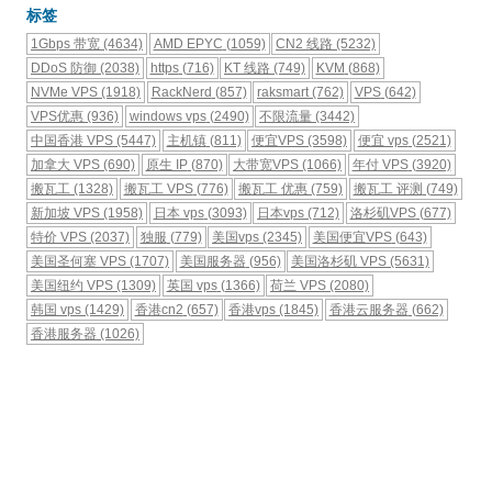
标签
1Gbps 带宽
(4634)
AMD EPYC
(1059)
CN2 线路
(5232)
DDoS 防御
(2038)
https
(716)
KT 线路
(749)
KVM
(868)
NVMe VPS
(1918)
RackNerd
(857)
raksmart
(762)
VPS
(642)
VPS优惠
(936)
windows vps
(2490)
不限流量
(3442)
中国香港 VPS
(5447)
主机镇
(811)
便宜VPS
(3598)
便宜 vps
(2521)
加拿大 VPS
(690)
原生 IP
(870)
大带宽VPS
(1066)
年付 VPS
(3920)
搬瓦工
(1328)
搬瓦工 VPS
(776)
搬瓦工 优惠
(759)
搬瓦工 评测
(749)
新加坡 VPS
(1958)
日本 vps
(3093)
日本vps
(712)
洛杉矶VPS
(677)
特价 VPS
(2037)
独服
(779)
美国vps
(2345)
美国便宜VPS
(643)
美国圣何塞 VPS
(1707)
美国服务器
(956)
美国洛杉矶 VPS
(5631)
美国纽约 VPS
(1309)
英国 vps
(1366)
荷兰 VPS
(2080)
韩国 vps
(1429)
香港cn2
(657)
香港vps
(1845)
香港云服务器
(662)
香港服务器
(1026)