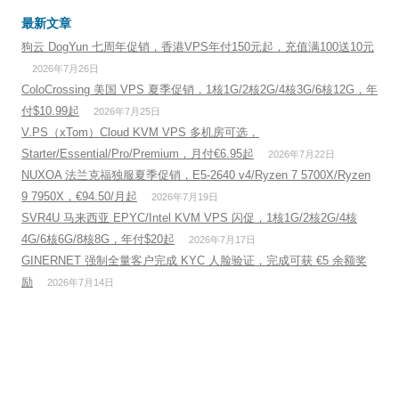
最新文章
狗云 DogYun 七周年促销，香港VPS年付150元起，充值满100送10元
2026年7月26日
ColoCrossing 美国 VPS 夏季促销，1核1G/2核2G/4核3G/6核12G，年
付$10.99起
2026年7月25日
V.PS（xTom）Cloud KVM VPS 多机房可选，
Starter/Essential/Pro/Premium，月付€6.95起
2026年7月22日
NUXOA 法兰克福独服夏季促销，E5-2640 v4/Ryzen 7 5700X/Ryzen
9 7950X，€94.50/月起
2026年7月19日
SVR4U 马来西亚 EPYC/Intel KVM VPS 闪促，1核1G/2核2G/4核
4G/6核6G/8核8G，年付$20起
2026年7月17日
GINERNET 强制全量客户完成 KYC 人脸验证，完成可获 €5 余额奖
励
2026年7月14日