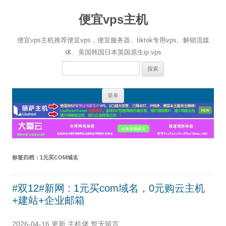
便宜vps主机
便宜vps主机推荐便宜vps，便宜服务器、tiktok专用vps、解锁流媒
体、美国韩国日本英国原生ip vps
搜
索：
跳
菜单
至
正
文
标签归档：
1元买COM域名
#双12#新网 : 1元买com域名，0元购云主机
+建站+企业邮箱
2026-04-16 更新
主机佬
暂无留言