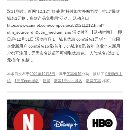
双11刚过，新网“12.12年终盛典”持续加大补贴力度，推出“爆款
域名1元抢，多款产品免费用”活动。 活动入口
https://www.xinnet.com/composite/zt/20211212.html?
utm_source=dn&utm_medium=sns 活动时间 【活动时间】：即
日起-12月31日 活动内容 1）域名优惠 com域名1元/首年，仅限
企业新用户 com域名16元/首年，cn域名8元/首年 企业个人新用
户都可注册，无需实名认证即可领取优惠券。 人气域名7选1 1
元/首年 包括 …
本条目发布于
2021年12月3日
。属于
优惠促销
分类，被贴了
0元购云主
机
、
1元买com域名
、
新网
、
新网1元com域名
、
新网优惠
标签。