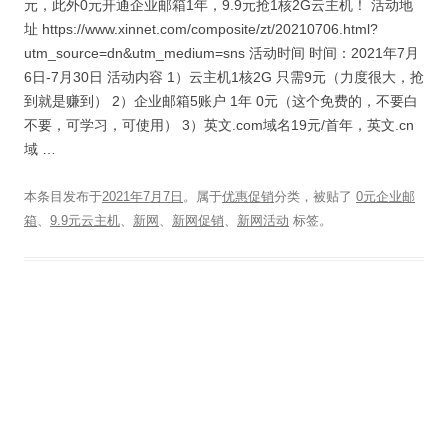
元，此外0元开通企业邮箱1年，9.9元抢1核2G云主机！ 活动地
址 https://www.xinnet.com/composite/zt/20210706.html?
utm_source=dn&utm_medium=sns 活动时间 时间：2021年7月
6日-7月30日 活动内容 1）云主机1核2G 只需9元（力度很大，抢
到就是赚到） 2）企业邮箱5账户 1年 0元（这个免费的，不要白
不要，可学习，可使用） 3）英文.com域名19元/首年，英文.cn
域 …
本条目发布于
2021年7月7日
。属于
优惠促销
分类，被贴了
0元企业邮
箱
、
9.9元云主机
、
新网
、
新网促销
、
新网活动
标签。