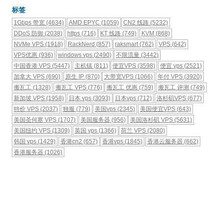
标签
1Gbps 带宽
(4634)
AMD EPYC
(1059)
CN2 线路
(5232)
DDoS 防御
(2038)
https
(716)
KT 线路
(749)
KVM
(868)
NVMe VPS
(1918)
RackNerd
(857)
raksmart
(762)
VPS
(642)
VPS优惠
(936)
windows vps
(2490)
不限流量
(3442)
中国香港 VPS
(5447)
主机镇
(811)
便宜VPS
(3598)
便宜 vps
(2521)
加拿大 VPS
(690)
原生 IP
(870)
大带宽VPS
(1066)
年付 VPS
(3920)
搬瓦工
(1328)
搬瓦工 VPS
(776)
搬瓦工 优惠
(759)
搬瓦工 评测
(749)
新加坡 VPS
(1958)
日本 vps
(3093)
日本vps
(712)
洛杉矶VPS
(677)
特价 VPS
(2037)
独服
(779)
美国vps
(2345)
美国便宜VPS
(643)
美国圣何塞 VPS
(1707)
美国服务器
(956)
美国洛杉矶 VPS
(5631)
美国纽约 VPS
(1309)
英国 vps
(1366)
荷兰 VPS
(2080)
韩国 vps
(1429)
香港cn2
(657)
香港vps
(1845)
香港云服务器
(662)
香港服务器
(1026)