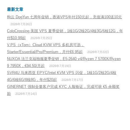
最新文章
狗云 DogYun 七周年促销，香港VPS年付150元起，充值满100送10元
2026年7月26日
ColoCrossing 美国 VPS 夏季促销，1核1G/2核2G/4核3G/6核12G，年
付$10.99起
2026年7月25日
V.PS（xTom）Cloud KVM VPS 多机房可选，
Starter/Essential/Pro/Premium，月付€6.95起
2026年7月22日
NUXOA 法兰克福独服夏季促销，E5-2640 v4/Ryzen 7 5700X/Ryzen
9 7950X，€94.50/月起
2026年7月19日
SVR4U 马来西亚 EPYC/Intel KVM VPS 闪促，1核1G/2核2G/4核
4G/6核6G/8核8G，年付$20起
2026年7月17日
GINERNET 强制全量客户完成 KYC 人脸验证，完成可获 €5 余额奖
励
2026年7月14日